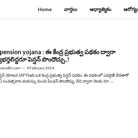
Home
వార్తలు
ఆధ్యాత్మికం
ఆరోగ్య
pension yojana : ఈ కేంద్ర ప్రభుత్వ పథకం ద్వారా
భర్తలిద్దరూ పెన్షన్ పొందొచ్చు..!
varadhi.com
—
9 February 2024
న్షన్ యోజన (APY)ఇది ఒక కెంద్ర ప్రభుత్వ పెన్షన్ పథకం. ఈ పథకంలో ఎవరైతే చేరతారో
0 సంవత్సరాల వయస్సు నుంచి పింఛన్ పొందొచ్చు. దీని ద్వారా నెలకు రూ. ...