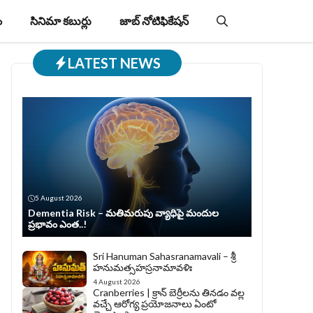
ం
సినిమా కబుర్లు
జాబ్‌ నోటిఫికేషన్‌
LATEST NEWS
5 August 2026
Dementia Risk – మతిమరుపు వ్యాధిపై మందుల
ప్రభావం ఎంత..!
Sri Hanuman Sahasranamavali – శ్రీ
హనుమత్సహస్రనామావళిః
4 August 2026
Cranberries | క్రాన్ బెర్రీల‌ను తిన‌డం వ‌ల్ల
వచ్చే ఆరోగ్య ప్రయోజనాలు ఏంటో