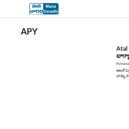
Skip
to
content
APY
Atal 
భార్యా
By
mana
అటల్ పె
వాళ్ళు 6