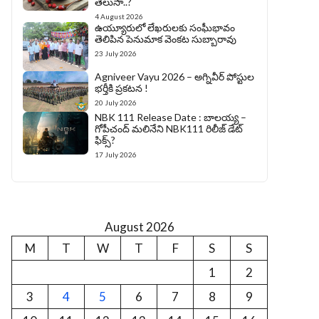
తెలుసా..?
4 August 2026
ఉయ్యూరులో లేఖరులకు సంఘీభావం
తెలిపిన పెనుమాక వెంకట సుబ్బారావు
23 July 2026
Agniveer Vayu 2026 – అగ్నివీర్‌ పోస్టుల
భర్తీకి ప్రకటన !
20 July 2026
NBK 111 Release Date : బాలయ్య –
గోపీచంద్ మలినేని NBK111 రిలీజ్ డేట్
ఫిక్స్?
17 July 2026
August 2026
M
T
W
T
F
S
S
1
2
3
4
5
6
7
8
9