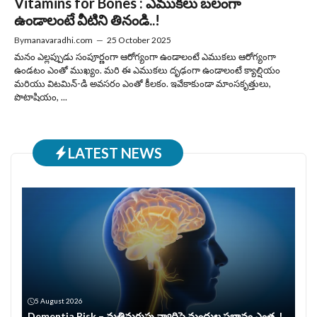
Vitamins for Bones : ఎముకలు బలంగా
ఉండాలంటే వీటిని తినండి..!
By
manavaradhi.com
—
25 October 2025
మనం ఎల్లప్పుడు సంపూర్ణంగా ఆరోగ్యంగా ఉండాలంటే ఎముకలు ఆరోగ్యంగా
ఉండటం ఎంతో ముఖ్యం. మరి ఈ ఎముకలు దృఢంగా ఉండాలంటే క్యాల్షియం
మరియు విటమిన్‌-డి అవసరం ఎంతో కీలకం. ఇవేకాకుండా మాంసకృత్తులు,
పొటాషియం, ...
LATEST NEWS
5 August 2026
Dementia Risk – మతిమరుపు వ్యాధిపై మందుల ప్రభావం ఎంత..!