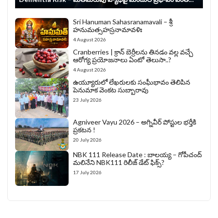
Sri Hanuman Sahasranamavali – శ్రీ
హనుమత్సహస్రనామావళిః
4 August 2026
Cranberries | క్రాన్ బెర్రీల‌ను తిన‌డం వ‌ల్ల వచ్చే
ఆరోగ్య ప్రయోజనాలు ఏంటో తెలుసా..?
4 August 2026
ఉయ్యూరులో లేఖరులకు సంఘీభావం తెలిపిన
పెనుమాక వెంకట సుబ్బారావు
23 July 2026
Agniveer Vayu 2026 – అగ్నివీర్‌ పోస్టుల భర్తీకి
ప్రకటన !
20 July 2026
NBK 111 Release Date : బాలయ్య – గోపీచంద్
మలినేని NBK111 రిలీజ్ డేట్ ఫిక్స్?
17 July 2026