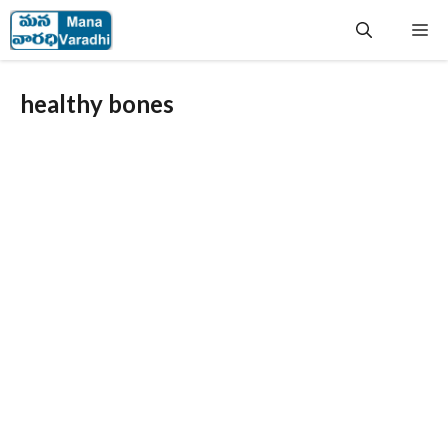
Skip
Me
to
content
healthy bones