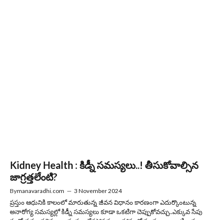
Kidney Health : కిడ్నీ సమస్యలు..! తీసుకోవాల్సిన
జాగ్రత్తలేంటి?
By
manavaradhi.com
—
3 November 2024
ప్రస్తుం ఆధునికి కాలంలో మారుతున్న జీవన విధానం కారణంగా ఎదుర్కొంటున్న
అనారోగ్య సమస్యల్లో కిడ్నీ సమస్యలు కూడా ఒకటిగా చెప్పుకోవచ్చు..ఎక్కువ సేపు