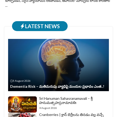
కూర్చోవడం, సరైన వ్యాయామం లేకపోవడం, ఆహారంలో మార్పులు లాంటి కారణాల
...
LATEST NEWS
5 August 2026
Dementia Risk – మతిమరుపు వ్యాధిపై మందుల ప్రభావం ఎంత..!
Sri Hanuman Sahasranamavali – శ్రీ
హనుమత్సహస్రనామావళిః
4 August 2026
Cranberries | క్రాన్ బెర్రీల‌ను తిన‌డం వ‌ల్ల వచ్చే