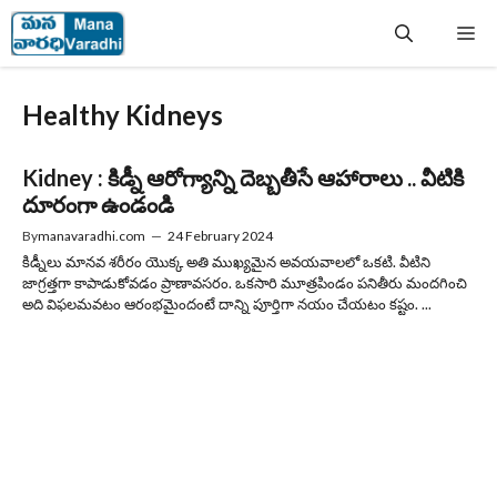
Skip
Me
to
content
Healthy Kidneys
Kidney : కిడ్నీ ఆరోగ్యాన్ని దెబ్బతీసే ఆహారాలు .. వీటికి
దూరంగా ఉండండి
By
manavaradhi.com
—
24 February 2024
కిడ్నీలు మానవ శరీరం యొక్క అతి ముఖ్యమైన అవయవాలలో ఒకటి. వీటిని
జాగ్రత్తగా కాపాడుకోవడం ప్రాణావసరం. ఒకసారి మూత్రపిండం పనితీరు మందగించి
అది విఫలమవటం ఆరంభమైందంటే దాన్ని పూర్తిగా నయం చేయటం కష్టం. ...