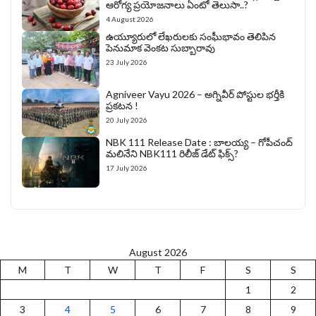
ఆరోగ్య ప్రయోజనాలు ఏంటో తెలుసా..?
4 August 2026
ఉయ్యూరులో లేఖరులకు సంఘీభావం తెలిపిన
పెనుమాక వెంకట సుబ్బారావు
23 July 2026
Agniveer Vayu 2026 – అగ్నివీర్‌ పోస్టుల భర్తీకి
ప్రకటన !
20 July 2026
NBK 111 Release Date : బాలయ్య – గోపీచంద్
మలినేని NBK111 రిలీజ్ డేట్ ఫిక్స్?
17 July 2026
August 2026
M
T
W
T
F
S
S
1
2
3
4
5
6
7
8
9