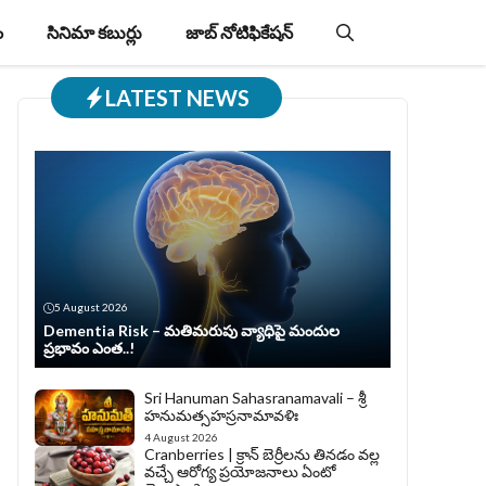
ం
సినిమా కబుర్లు
జాబ్‌ నోటిఫికేషన్‌
LATEST NEWS
5 August 2026
Dementia Risk – మతిమరుపు వ్యాధిపై మందుల
ప్రభావం ఎంత..!
Sri Hanuman Sahasranamavali – శ్రీ
హనుమత్సహస్రనామావళిః
4 August 2026
Cranberries | క్రాన్ బెర్రీల‌ను తిన‌డం వ‌ల్ల
వచ్చే ఆరోగ్య ప్రయోజనాలు ఏంటో