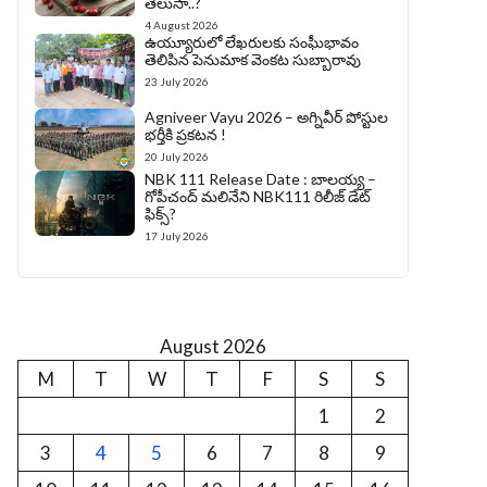
తెలుసా..?
4 August 2026
ఉయ్యూరులో లేఖరులకు సంఘీభావం
తెలిపిన పెనుమాక వెంకట సుబ్బారావు
23 July 2026
Agniveer Vayu 2026 – అగ్నివీర్‌ పోస్టుల
భర్తీకి ప్రకటన !
20 July 2026
NBK 111 Release Date : బాలయ్య –
గోపీచంద్ మలినేని NBK111 రిలీజ్ డేట్
ఫిక్స్?
17 July 2026
August 2026
M
T
W
T
F
S
S
1
2
3
4
5
6
7
8
9