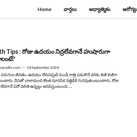
Home
వార్తలు
ఆధ్యాత్మికం
ఆరోగ్య
th Tips : రోజు ఉదయం నిద్రలేవగానే హుషారుగా
లంటే?
varadhi.com
—
14 September 2024
పరుగుల జీవితం..ఉదయం లేచినప్పటి నుండి రాత్రి పడుకొనే వరకు బిజీ బిజీగా
ంటారు. దీనితో చాలామంది కొంత మానసిక వత్తిడికి గురవుతుంటుంటారు. రోజు
గానే ఏదో వెలితి ఉన్నట్లు అనిపిస్తుంటుంది. ...