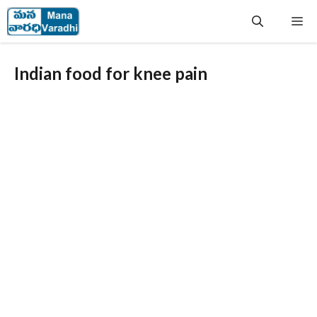
Skip
Me
to
content
Indian food for knee pain