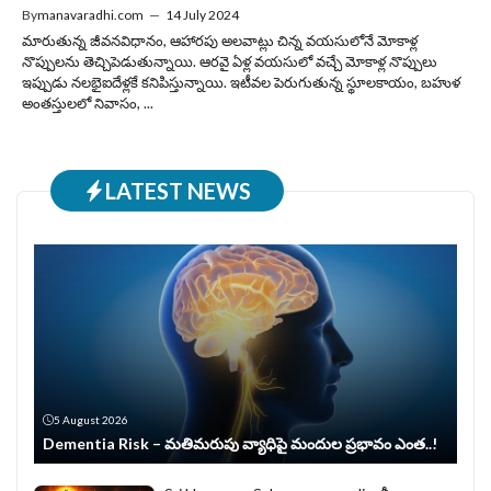
By
manavaradhi.com
—
14 July 2024
మారుతున్న జీవనవిధానం, ఆహారపు అలవాట్లు చిన్న వయసులోనే మోకాళ్ల
నొప్పులను తెచ్చిపెడుతున్నాయి. ఆరవై ఏళ్ల వయసులో వచ్చే మోకాళ్ల నొప్పులు
ఇప్పుడు నలభైఐదేళ్లకే కనిపిస్తున్నాయి. ఇటీవల పెరుగుతున్న స్థూలకాయం, బహుళ
అంతస్తులలో నివాసం, ...
LATEST NEWS
5 August 2026
Dementia Risk – మతిమరుపు వ్యాధిపై మందుల ప్రభావం ఎంత..!