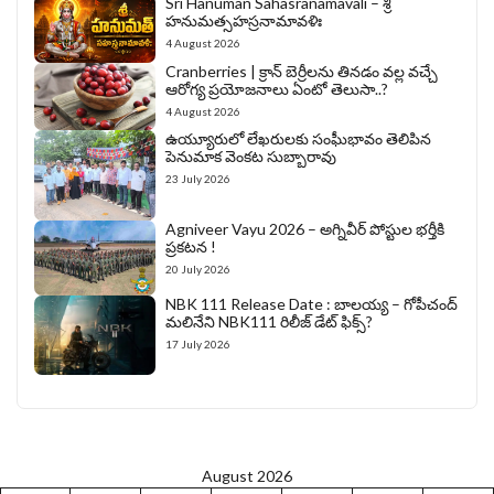
Sri Hanuman Sahasranamavali – శ్రీ
హనుమత్సహస్రనామావళిః
4 August 2026
Cranberries | క్రాన్ బెర్రీల‌ను తిన‌డం వ‌ల్ల వచ్చే
ఆరోగ్య ప్రయోజనాలు ఏంటో తెలుసా..?
4 August 2026
ఉయ్యూరులో లేఖరులకు సంఘీభావం తెలిపిన
పెనుమాక వెంకట సుబ్బారావు
23 July 2026
Agniveer Vayu 2026 – అగ్నివీర్‌ పోస్టుల భర్తీకి
ప్రకటన !
20 July 2026
NBK 111 Release Date : బాలయ్య – గోపీచంద్
మలినేని NBK111 రిలీజ్ డేట్ ఫిక్స్?
17 July 2026
August 2026