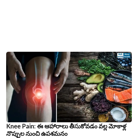
Knee Pain: ఈ ఆహారాలు తీసుకోవడం వల్ల మోకాళ్ల
నొప్పుల నుంచి ఉపశమనం