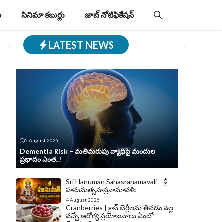
ం
సినిమా కబుర్లు
జాబ్‌ నోటిఫికేషన్‌
LATEST NEWS
5 August 2026
Dementia Risk – మతిమరుపు వ్యాధిపై మందుల
ప్రభావం ఎంత..!
Sri Hanuman Sahasranamavali – శ్రీ
హనుమత్సహస్రనామావళిః
4 August 2026
Cranberries | క్రాన్ బెర్రీల‌ను తిన‌డం వ‌ల్ల
వచ్చే ఆరోగ్య ప్రయోజనాలు ఏంటో