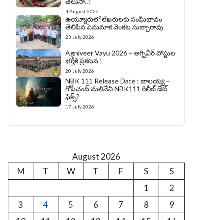
తెలుసా..?
4 August 2026
ఉయ్యూరులో లేఖరులకు సంఘీభావం
తెలిపిన పెనుమాక వెంకట సుబ్బారావు
23 July 2026
Agniveer Vayu 2026 – అగ్నివీర్‌ పోస్టుల
భర్తీకి ప్రకటన !
20 July 2026
NBK 111 Release Date : బాలయ్య –
గోపీచంద్ మలినేని NBK111 రిలీజ్ డేట్
ఫిక్స్?
17 July 2026
August 2026
M
T
W
T
F
S
S
1
2
3
4
5
6
7
8
9