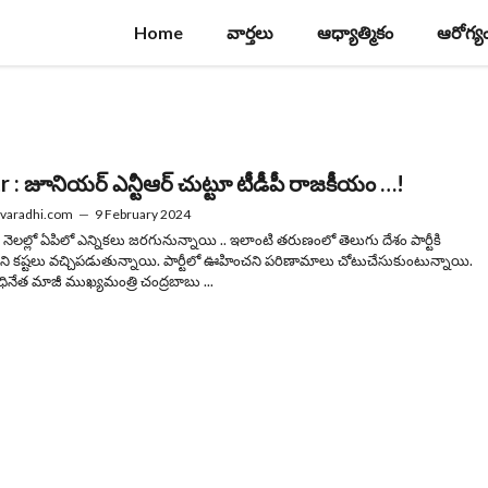
Home
వార్తలు
ఆధ్యాత్మికం
ఆరోగ్య
r : జూనియర్ ఎన్టీఆర్ చుట్టూ టీడీపీ రాజకీయం …!
varadhi.com
—
9 February 2024
ది నెలల్లో ఏపిలో ఎన్నికలు జరగునున్నాయి .. ఇలాంటి తరుణంలో తెలుగు దేశం పార్టీకి
 కష్టలు వచ్చిపడుతున్నాయి. పార్టీలో ఊహించని పరిణామాలు చోటుచేసుకుంటున్నాయి.
ధినేత మాజీ ముఖ్యమంత్రి చంద్రబాబు ...