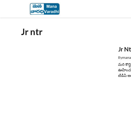
Skip
to
content
Jr ntr
Jr Nt
By
mana
మరి కొద్
ఊహించని
టిడిపి అ