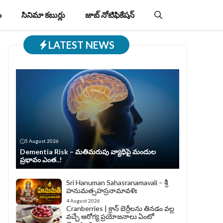
ం
సినిమా కబుర్లు
జాబ్‌ నోటిఫికేషన్‌
LATEST NEWS
5 August 2026
Dementia Risk – మతిమరుపు వ్యాధిపై మందుల
ప్రభావం ఎంత..!
Sri Hanuman Sahasranamavali – శ్రీ
హనుమత్సహస్రనామావళిః
4 August 2026
Cranberries | క్రాన్ బెర్రీల‌ను తిన‌డం వ‌ల్ల
వచ్చే ఆరోగ్య ప్రయోజనాలు ఏంటో