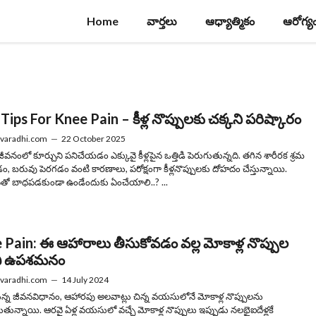
Home
వార్తలు
ఆధ్యాత్మికం
ఆరోగ్య
Tips For Knee Pain – కీళ్ల నొప్పులకు చక్కని పరిష్కారం
varadhi.com
—
22 October 2025
ీవనంలో కూర్చుని ప‌నిచేయ‌డం ఎక్కువై కీళ్లపైన ఒత్తిడి పెరుగుతున్నది. తగిన శారీరక శ్రమ
ం, బరువు పెరగడం వంటి కారణాలు, పరోక్షంగా కీళ్లనొప్పులకు దోహదం చేస్తున్నాయి.
ీస్‌తో బాధ‌ప‌డ‌కుండా ఉండేందుకు ఏంచేయాలి..? ...
 Pain: ఈ ఆహారాలు తీసుకోవడం వల్ల మోకాళ్ల నొప్పుల
చి ఉపశమనం
varadhi.com
—
14 July 2024
్న జీవనవిధానం, ఆహారపు అలవాట్లు చిన్న వయసులోనే మోకాళ్ల నొప్పులను
డుతున్నాయి. ఆరవై ఏళ్ల వయసులో వచ్చే మోకాళ్ల నొప్పులు ఇప్పుడు నలభైఐదేళ్లకే