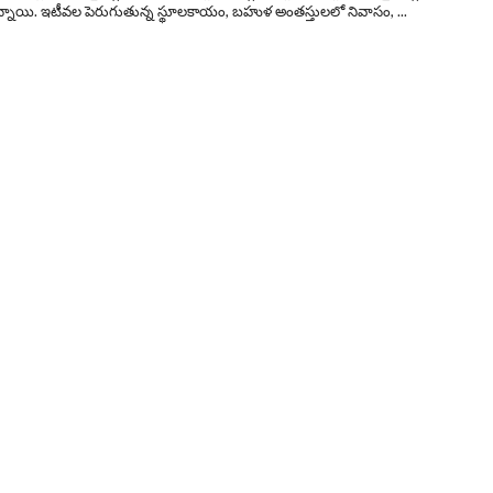
తున్నాయి. ఇటీవల పెరుగుతున్న స్థూలకాయం, బహుళ అంతస్తులలో నివాసం, ...