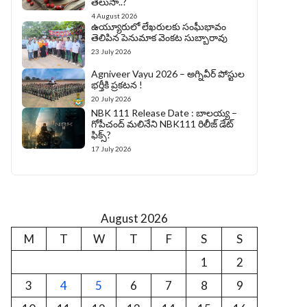
తెలుసా..?
4 August 2026
ఉయ్యూరులో లేఖరులకు సంఘీభావం
తెలిపిన పెనుమాక వెంకట సుబ్బారావు
23 July 2026
Agniveer Vayu 2026 – అగ్నివీర్‌ పోస్టుల
భర్తీకి ప్రకటన !
20 July 2026
NBK 111 Release Date : బాలయ్య –
గోపీచంద్ మలినేని NBK111 రిలీజ్ డేట్
ఫిక్స్?
17 July 2026
August 2026
M
T
W
T
F
S
S
1
2
3
4
5
6
7
8
9