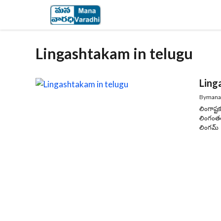
Skip
to
content
Lingashtakam in telugu
Linga
By
mana
లింగాష్
లింగంతత
లింగమ్ 