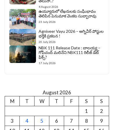
తెలుసా..?
4 August 2026
ఉయ్యూరులో లేఖరులకు సంఘీభావం
తెలిపిన పెనుమాక వెంకట సుబ్బారావు
23 July 2026
Agniveer Vayu 2026 – అగ్నివీర్‌ పోస్టుల
భర్తీకి ప్రకటన !
20 July 2026
NBK 111 Release Date : బాలయ్య –
గోపీచంద్ మలినేని NBK111 రిలీజ్ డేట్
ఫిక్స్?
17 July 2026
August 2026
M
T
W
T
F
S
S
1
2
3
4
5
6
7
8
9