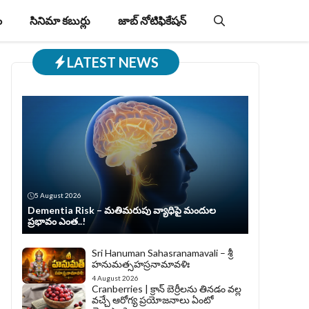
ం
సినిమా కబుర్లు
జాబ్‌ నోటిఫికేషన్‌
LATEST NEWS
5 August 2026
Dementia Risk – మతిమరుపు వ్యాధిపై మందుల
ప్రభావం ఎంత..!
Sri Hanuman Sahasranamavali – శ్రీ
హనుమత్సహస్రనామావళిః
4 August 2026
Cranberries | క్రాన్ బెర్రీల‌ను తిన‌డం వ‌ల్ల
వచ్చే ఆరోగ్య ప్రయోజనాలు ఏంటో