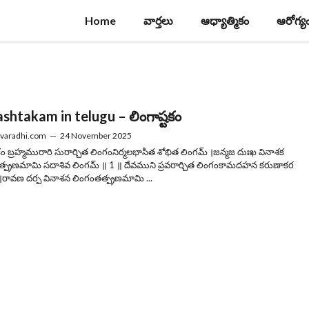
Home
వార్తలు
ఆధ్యాత్మికం
ఆరోగ్య
shtakam in telugu – లింగాష్టకం
varadhi.com
—
24 November 2025
టకం బ్రహ్మమురారి సురార్చిత లింగంనిర్మలభాసిత శోభిత లింగమ్ ।జన్మజ దుఃఖ వినాశక
్ప్రణమామి సదాశివ లింగమ్ ॥ 1 ॥ దేవముని ప్రవరార్చిత లింగంకామదహన కరుణాకర
।రావణ దర్ప వినాశన లింగంతత్ప్రణమామి ...