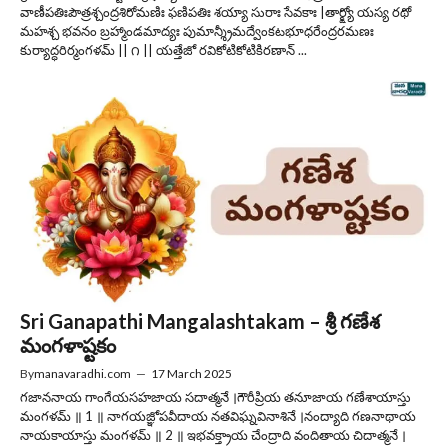
వాణీపతిఃపౌత్రశ్చంద్రశిరోమణిః ఫణిపతిః శయ్యా సురాః సేవకాః |తార్క్ష్యో యస్య రథో
మహశ్చ భవనం బ్రహ్మాండమాద్యః పుమాన్శ్రీమద్వేంకటభూధరేంద్రరమణః
కుర్యాద్ధరిర్మంగళమ్ || ౧ || యత్తేజో రవికోటికోటికిరణాన్ ...
Sri Ganapathi Mangalashtakam – శ్రీ గణేశ
మంగళాష్టకం
By
manavaradhi.com
—
17 March 2025
గజాననాయ గాంగేయసహజాయ సదాత్మనే ।గౌరీప్రియ తనూజాయ గణేశాయాస్తు
మంగళమ్ ॥ 1 ॥ నాగయజ్ఞోపవీదాయ నతవిఘ్నవినాశినే ।నంద్యాది గణనాథాయ
నాయకాయాస్తు మంగళమ్ ॥ 2 ॥ ఇభవక్త్రాయ చేంద్రాది వందితాయ చిదాత్మనే ।