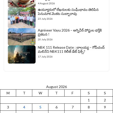
4 August 2026
ఉయ్యూరులో లేఖరులకు సంఘీభావం తెలిపిన
పెనుమాక వెంకట సుబ్బారావు
23 July 2026
Agniveer Vayu 2026 – అగ్నివీర్‌ పోస్టుల భర్తీకి
ప్రకటన !
20 July 2026
NBK 111 Release Date : బాలయ్య – గోపీచంద్
మలినేని NBK111 రిలీజ్ డేట్ ఫిక్స్?
17 July 2026
August 2026
M
T
W
T
F
S
S
1
2
3
4
5
6
7
8
9