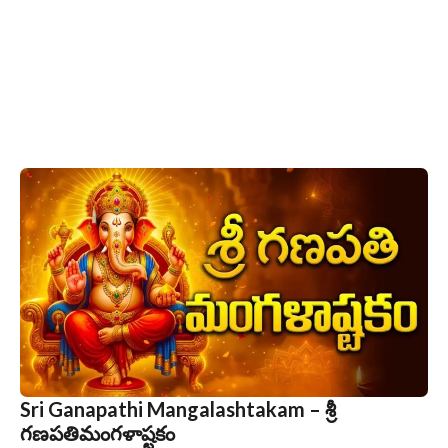
Sri Ganapathi Mangalashtakam – శ్రీ
గణపతిమంగళాష్టకం