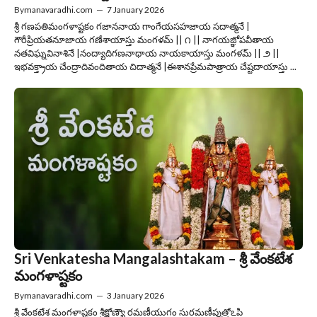
By
manavaradhi.com
—
7 January 2026
శ్రీ గణపతిమంగళాష్టకం గజాననాయ గాంగేయసహజాయ సదాత్మనే |
గౌరీప్రియతనూజాయ గణేశాయాస్తు మంగళమ్ || ౧ || నాగయజ్ఞోపవీతాయ
నతవిఘ్నవినాశినే |నంద్యాదిగణనాథాయ నాయకాయాస్తు మంగళమ్ || ౨ ||
ఇభవక్త్రాయ చేంద్రాదివందితాయ చిదాత్మనే |ఈశానప్రేమపాత్రాయ చేష్టదాయాస్తు ...
Sri Venkatesha Mangalashtakam – శ్రీ వేంకటేశ
మంగళాష్టకం
By
manavaradhi.com
—
3 January 2026
శ్రీ వేంకటేశ మంగళాష్టకం శ్రీక్షోణ్యౌ రమణీయుగం సురమణీపుత్రోఽపి