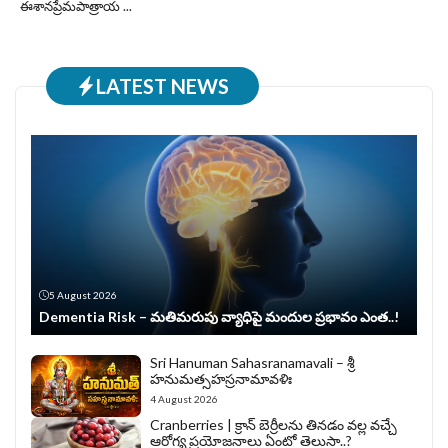
ఈశానప్రేమపాత్రాయ ...
LATEST NEWS
5 August 2026
Dementia Risk – మతిమరుపు వ్యాధిపై మందుల ప్రభావం ఎంత..!
Sri Hanuman Sahasranamavali – శ్రీ
హనుమత్సహస్రనామావళిః
4 August 2026
Cranberries | క్రాన్ బెర్రీల‌ను తిన‌డం వ‌ల్ల వచ్చే
ఆరోగ్య ప్రయోజనాలు ఏంటో తెలుసా..?