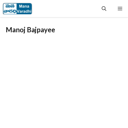
Skip
Me
to
content
Manoj Bajpayee