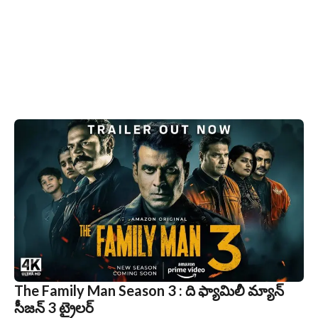
The Family Man Season 3 : ది ఫ్యామిలీ మ్యాన్
సీజన్ 3 ట్రైలర్