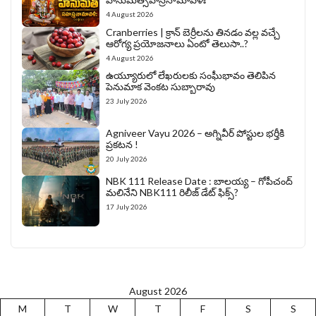
4 August 2026
Cranberries | క్రాన్ బెర్రీల‌ను తిన‌డం వ‌ల్ల వచ్చే
ఆరోగ్య ప్రయోజనాలు ఏంటో తెలుసా..?
4 August 2026
ఉయ్యూరులో లేఖరులకు సంఘీభావం తెలిపిన
పెనుమాక వెంకట సుబ్బారావు
23 July 2026
Agniveer Vayu 2026 – అగ్నివీర్‌ పోస్టుల భర్తీకి
ప్రకటన !
20 July 2026
NBK 111 Release Date : బాలయ్య – గోపీచంద్
మలినేని NBK111 రిలీజ్ డేట్ ఫిక్స్?
17 July 2026
August 2026
M
T
W
T
F
S
S