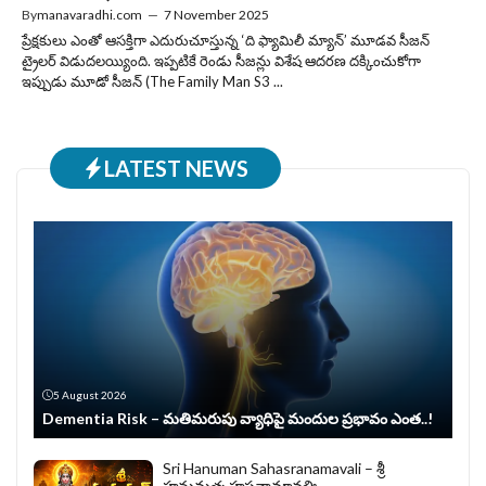
By
manavaradhi.com
—
7 November 2025
ప్రేక్షకులు ఎంతో ఆసక్తిగా ఎదురుచూస్తున్న ‘ది ఫ్యామిలీ మ్యాన్’ మూడవ సీజన్
ట్రైలర్ విడుదలయ్యింది. ఇప్పటికే రెండు సీజన్లు విశేష ఆదరణ దక్కించుకోగా
ఇప్పుడు మూడో సీజన్ (The Family Man S3 ...
LATEST NEWS
5 August 2026
Dementia Risk – మతిమరుపు వ్యాధిపై మందుల ప్రభావం ఎంత..!
Sri Hanuman Sahasranamavali – శ్రీ
హనుమత్సహస్రనామావళిః