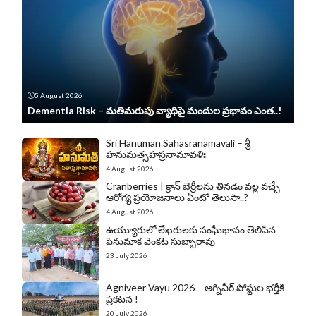
5 August 2026
Dementia Risk – మతిమరుపు వ్యాధిపై మందుల ప్రభావం ఎంత..!
Sri Hanuman Sahasranamavali – శ్రీ
హనుమత్సహస్రనామావళిః
4 August 2026
Cranberries | క్రాన్ బెర్రీల‌ను తిన‌డం వ‌ల్ల వచ్చే
ఆరోగ్య ప్రయోజనాలు ఏంటో తెలుసా..?
4 August 2026
ఉయ్యూరులో లేఖరులకు సంఘీభావం తెలిపిన
పెనుమాక వెంకట సుబ్బారావు
23 July 2026
Agniveer Vayu 2026 – అగ్నివీర్‌ పోస్టుల భర్తీకి
ప్రకటన !
20 July 2026