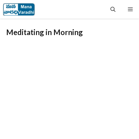
Skip
Me
to
content
Meditating in Morning