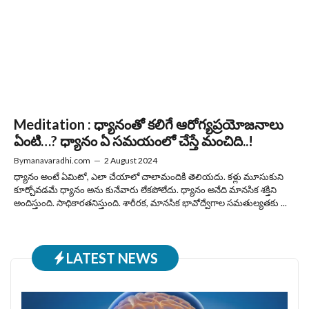
Meditation : ధ్యానంతో కలిగే ఆరోగ్యప్రయోజనాలు
ఏంటి…? ధ్యానం ఏ సమయంలో చేస్తే మంచిది..!
By
manavaradhi.com
—
2 August 2024
ధ్యానం అంటే ఏమిటో, ఎలా చేయాలో చాలామందికి తెలియదు. కళ్లు మూసుకుని
కూర్చోవడమే ధ్యానం అను కునేవారు లేకపోలేదు. ధ్యానం అనేది మానసిక శక్తిని
అందిస్తుంది. సాధికారతనిస్తుంది. శారీరక, మానసిక భావోద్వేగాల సమతుల్యతకు ...
LATEST NEWS