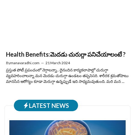
Health Benefits:మెదడు చురుగ్గా పనిచేయాలంటే ?
By
manavaradhi.com
—
21 March 2024
ప్రస్తుత పోటీ ప్రపంచంలో నెగ్గాలన్నా.. దైనందిన కార్యకలాపాల్లో చురుగ్గా
వ్యవహరించాలన్నా మన మెదడు చురుగ్గా ఉండటం తప్పనిసరి. శారీరక శ్రమతోపాటు
మానసిన ఆరోగ్యం కూడా మెరుగ్గా ఉన్నప్పుడే ఇది సాధ్యమవుతుంది. మరి మన ...
LATEST NEWS