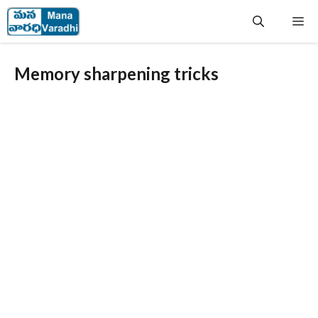
Skip
Me
to
content
Memory sharpening tricks