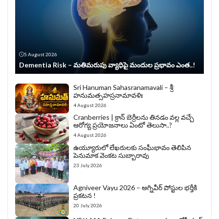
5 August 2026
Dementia Risk – మతిమరుపు వ్యాధిపై మందుల ప్రభావం ఎంత..!
Sri Hanuman Sahasranamavali – శ్రీ
హనుమత్సహస్రనామావళిః
4 August 2026
Cranberries | క్రాన్ బెర్రీల‌ను తిన‌డం వ‌ల్ల వచ్చే
ఆరోగ్య ప్రయోజనాలు ఏంటో తెలుసా..?
4 August 2026
ఉయ్యూరులో లేఖరులకు సంఘీభావం తెలిపిన
పెనుమాక వెంకట సుబ్బారావు
23 July 2026
Agniveer Vayu 2026 – అగ్నివీర్‌ పోస్టుల భర్తీకి
ప్రకటన !
20 July 2026