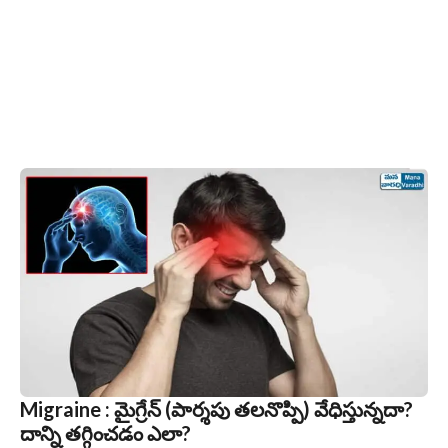
Migraine : మైగ్రేన్‌ (పార్శపు తలనొప్పి) వేధిస్తున్నదా?
దాన్ని తగ్గించడం ఎలా?