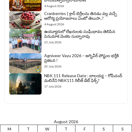
4 August 2026
Cranberries | క్రాన్ బెర్రీల‌ను తిన‌డం వ‌ల్ల వచ్చే
ఆరోగ్య ప్రయోజనాలు ఏంటో తెలుసా..?
4 August 2026
ఉయ్యూరులో లేఖరులకు సంఘీభావం తెలిపిన
పెనుమాక వెంకట సుబ్బారావు
23 July 2026
Agniveer Vayu 2026 – అగ్నివీర్‌ పోస్టుల భర్తీకి
ప్రకటన !
20 July 2026
NBK 111 Release Date : బాలయ్య – గోపీచంద్
మలినేని NBK111 రిలీజ్ డేట్ ఫిక్స్?
17 July 2026
August 2026
M
T
W
T
F
S
S