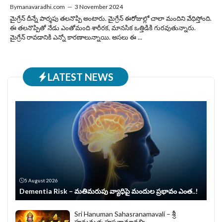
By
manavaradhi.com
—
3 November 2024
మైగ్రేన్ దీన్నే పార్శపు తలనొప్పి అంటారు. మైగ్రేన్ ఈరోజుల్లో చాలా మందిని వేధిస్తోంది.
ఈ తలనొప్పితో నేడు ఎంతోమంది శారీరక, మానసిక ఒత్తిడికి గురవుతున్నారు.
మైగ్రేన్ రావడానికి ఎన్నో కారణాలున్నాయి. అసలు ఈ ...
LATEST NEWS
5 August 2026
Dementia Risk – మతిమరుపు వ్యాధిపై మందుల ప్రభావం ఎంత..!
Sri Hanuman Sahasranamavali – శ్రీ
హనుమత్సహస్రనామావళిః