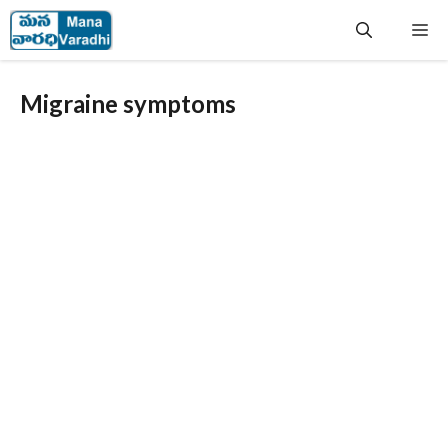
Skip
Me
to
content
Migraine symptoms