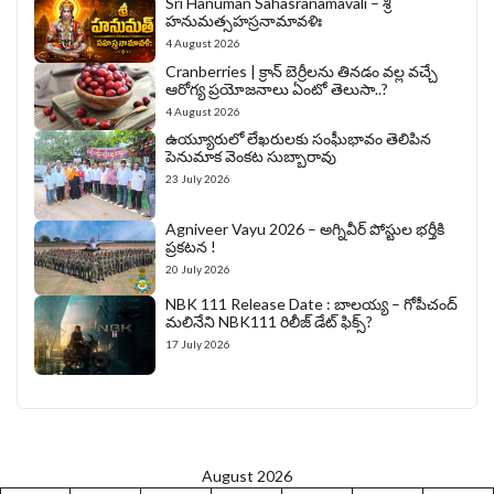
Sri Hanuman Sahasranamavali – శ్రీ
హనుమత్సహస్రనామావళిః
4 August 2026
Cranberries | క్రాన్ బెర్రీల‌ను తిన‌డం వ‌ల్ల వచ్చే
ఆరోగ్య ప్రయోజనాలు ఏంటో తెలుసా..?
4 August 2026
ఉయ్యూరులో లేఖరులకు సంఘీభావం తెలిపిన
పెనుమాక వెంకట సుబ్బారావు
23 July 2026
Agniveer Vayu 2026 – అగ్నివీర్‌ పోస్టుల భర్తీకి
ప్రకటన !
20 July 2026
NBK 111 Release Date : బాలయ్య – గోపీచంద్
మలినేని NBK111 రిలీజ్ డేట్ ఫిక్స్?
17 July 2026
August 2026