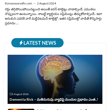
By
manavaradhi.com
—
2 August 2024
రక్తం తగ్గిపోయిపోయినట్టుంది అయితే ఐరన్ టాబ్లెట్లు వాడాల్సిందే. ఎముకలు
నొప్పులుగా ఉంటున్నాయి.. కాబట్టి క్యాల్షియం సప్లిమెంట్లు తెచ్చుకోవాల్సిందే.. ఇలా
అనుకుని ఎవరికి వారే మల్టీవిటమిన్ టాబ్లెట్లో, ఇతర సప్లిమెంట్లో వాడితే కొన్నిసార్లు
ప్రమాదం ...
LATEST NEWS
5 August 2026
Dementia Risk – మతిమరుపు వ్యాధిపై మందుల ప్రభావం ఎంత..!