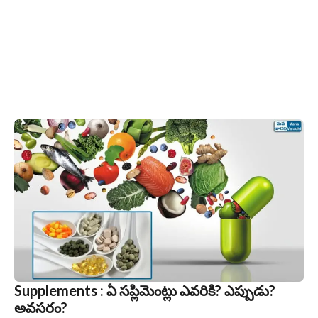
Supplements : ఏ సప్లిమెంట్లు ఎవరికి? ఎప్పుడు?
అవసరం?