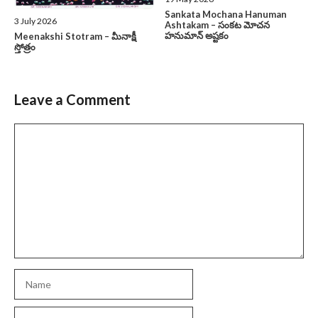
Sankata Mochana Hanuman
3 July 2026
Ashtakam – సంకట మోచన
హనుమాన్ అష్టకం
Meenakshi Stotram – మీనాక్షీ
స్తోత్రం
Leave a Comment
Comment
Name
Email