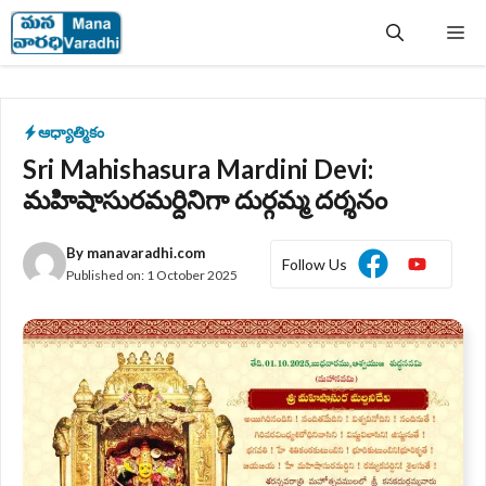
Skip
Me
to
content
ఆధ్యాత్మికం
Sri Mahishasura Mardini Devi:
మహిషాసురమర్దినిగా దుర్గమ్మ దర్శనం
By
manavaradhi.com
Follow Us
Published on:
1 October 2025