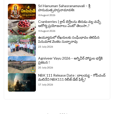
Sri Hanuman Sahasranamavali – శ్రీ
హనుమత్సహస్రనామావళిః
4 August 2026
Cranberries | క్రాన్ బెర్రీల‌ను తిన‌డం వ‌ల్ల వచ్చే
ఆరోగ్య ప్రయోజనాలు ఏంటో తెలుసా..?
4 August 2026
ఉయ్యూరులో లేఖరులకు సంఘీభావం తెలిపిన
పెనుమాక వెంకట సుబ్బారావు
23 July 2026
Agniveer Vayu 2026 – అగ్నివీర్‌ పోస్టుల భర్తీకి
ప్రకటన !
20 July 2026
NBK 111 Release Date : బాలయ్య – గోపీచంద్
మలినేని NBK111 రిలీజ్ డేట్ ఫిక్స్?
17 July 2026