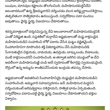
సింహవాహినియై, దుష్టుడైన మహిషాసురుని సంహరించి శ్రీదుర్గాదేవి దేవతల,
ఋషుల, మానవుల కష్టాలను తొలగించింది. మహిషాసురమర్దినీదేవి
అలంకారములో ఉన్న శ్రీఅమ్మవారిని దర్శించడం వలన అరిష్ట్వర్గాలునశిస్తాయి,
తత్ఫలితంగా సాత్వికభావం ఉదయిస్తుంది. సర్వదోషాలు పటా పంచలు
అవుతాయి. ధైర్య, స్థైర్య, విజయాలు చేకూరుతాయి.
శరన్నవరాత్రులలో దర్శనమిస్తున్న దేవి అలంకారాలలో మహిషాసురమర్దనికి
ఎంతో విశిష్టత ఉంది. సప్తశతిలో దుర్గాదేవి అష్టభుజాలతో దుష్ట రాక్షసుడైన
మహిషాసురుడిని సంహరించి లోకో పకారం చేసిన ఘట్టం వర్ణితమైంది..
సింహావాహినిగా రూపొందిన శక్తి వికటాట్టహాసం చేసి మహిషాసురిడి
సేనాపతులైన చిక్షురుడు, చామరుడు, ఉదద్రుడు, బాష్కులుడు, బిడాలుడు,
వంటి రాక్షసులందరినీ సంహరించింది. ఆ తర్వాత జరిగిన యుద్దంలో ఆ దేవి
అవలీలగా మహిషాసురుణ్ణి చంపి అదే స్వరూపంతో కీలాద్రిపై స్వయంభువైంది.
రౌద్రంలో ఉన్న అమ్మను శాంతిపచేసేందుకు ఇంద్రుడు తపస్సు చేసారు.
అష్టభుజాలతో అవతరించి సింహవాహినియై దుష్టుడైన మహిషాసురుడిని
సంహరించింది. అమ్మవారి సహజస్వరూపం ఇదే. మహిషాసుర మర్ధనని
దర్శించుకుంటే అరిషడ్వర్గాలు నశిస్తాయని, సాత్విక భావం ఏర్పడుతుంది.
సర్వదోషాలు పటాపంచలై ధైర్య, స్థైర్య, విజయాలు చేకూరుతాయని భక్తుల
విశ్వాసం.