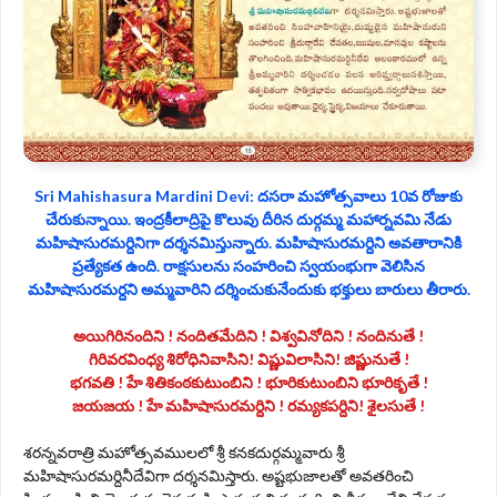
Sri Mahishasura Mardini Devi: దసరా మహోత్సవాలు 10వ రోజుకు
చేరుకున్నాయి. ఇంద్రకీలాద్రిపై కొలువు దీరిన దుర్గమ్మ మహార్నవమి నేడు
మహిషాసురమర్దినిగా దర్శనమిస్తున్నారు. మహిషాసురమర్దిని అవతారానికి
ప్రత్యేకత ఉంది. రాక్షసులను సంహరించి స్వయంభుగా వెలిసిన
మహిషాసురమర్దని అమ్మవారిని దర్శించుకునేందుకు భక్తులు బారులు తీరారు.
అయిగిరినందిని ! నందితమేదిని ! విశ్వవినోదిని ! నందినుతే !
గిరివరవింధ్య శిరోధినివాసిని! విష్ణువిలాసిని! జిష్ణునుతే !
భగవతి ! హే శితికంఠకుటుంబిని ! భూరికుటుంబిని భూరికృతే !
జయజయ ! హే మహిషాసురమర్దిని ! రమ్యకపర్దిని! శైలసుతే !
శరన్నవరాత్రి మహోత్సవములలో శ్రీ కనకదుర్గమ్మవారు శ్రీ
మహిషాసురమర్దినీదేవిగా దర్శనమిస్తారు. అష్టభుజాలతో అవతరించి