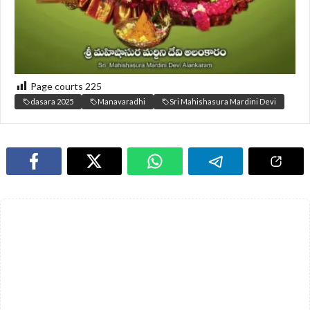
Page courts
225
dasara 2025
Manavaradhi
Sri Mahishasura Mardini Devi