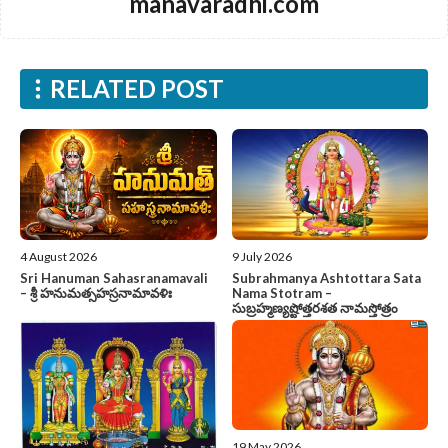
manavaradhi.com
RELATED POST
4 August 2026
9 July 2026
Sri Hanuman Sahasranamavali
Subrahmanya Ashtottara Sata
– శ్రీ హనుమత్సహస్రనామావళిః
Nama Stotram –
సుబ్రహ్మణ్యష్టోత్తరశత నామస్తోత్రం
19 May 2026