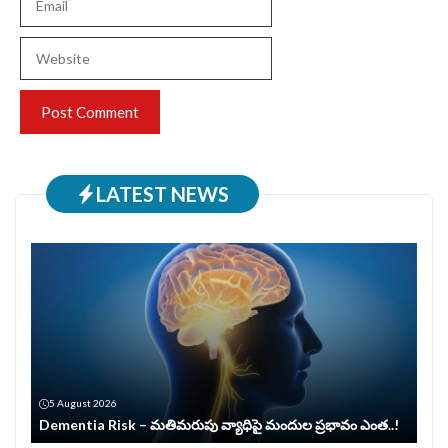
Website
LATEST NEWS
5 August 2026
Dementia Risk – మతిమరుపు వ్యాధిపై మందుల ప్రభావం ఎంత..!