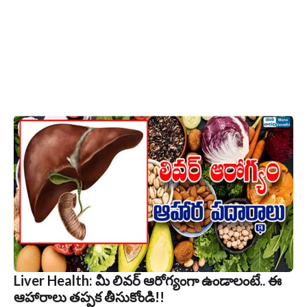
Liver Health: మీ లివర్ ఆరోగ్యంగా ఉండాలంటే.. ఈ
ఆహారాలు తప్పక తీసుకోండి!!