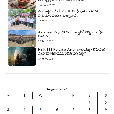
4 August 2026
ఉయ్యూరులో లేఖరులకు సంఘీభావం తెలిపిన
పెనుమాక వెంకట సుబ్బారావు
23 July 2026
Agniveer Vayu 2026 – అగ్నివీర్‌ పోస్టుల భర్తీకి
ప్రకటన !
20 July 2026
NBK 111 Release Date : బాలయ్య – గోపీచంద్
మలినేని NBK111 రిలీజ్ డేట్ ఫిక్స్?
17 July 2026
August 2026
M
T
W
T
F
S
S
1
2
3
4
5
6
7
8
9