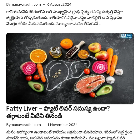
By
manavaradhi.com
—
6 August 2024
కాలేయమనేది శరీరంలోని అతి ముఖ్యమైన గ్రంథి. పైత్య రసాన్ని ఉత్పత్తి చేస్తూ
జీర్ణక్రియకు తోడ్పడుతుంది. కాలేయానికి ఏదైనా నష్టం వాటిల్లితే దాని ప్రభావం
మొత్తం శరీరం మీద పడుతుంది. ముఖ్యంగా మనం తీసుకునే ...
Fatty Liver – ఫ్యాటీ లివర్ సమస్య ఉందా?
తగ్గాలంటే వీటిని తినండి
By
manavaradhi.com
—
1 November 2024
మనం ఆరోగ్యంగా ఉండాలంటే కాలేయం సక్రమంగా పనిచేయాలి. శరీరంలో పెద్ద గ్రంథి
మాత్రమే కాదు, బరువైన అవయవం కూడా కాలేయమే. ముఖ్యంగా ఫ్యాటి లివర్