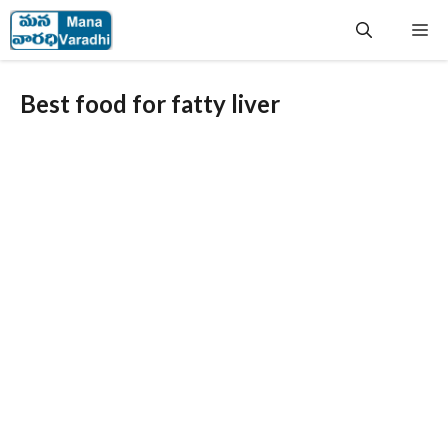
Skip
Me
to
content
Best food for fatty liver