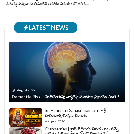
సమస్య ఉన్నవారు తీసుకోనే ఆహారం విషయంలో తగిన ...
LATEST NEWS
5 August 2026
Dementia Risk – మతిమరుపు వ్యాధిపై మందుల ప్రభావం ఎంత..!
Sri Hanuman Sahasranamavali – శ్రీ
హనుమత్సహస్రనామావళిః
4 August 2026
Cranberries | క్రాన్ బెర్రీల‌ను తిన‌డం వ‌ల్ల వచ్చే
ఆరోగ్య ప్రయోజనాలు ఏంటో తెలుసా..?