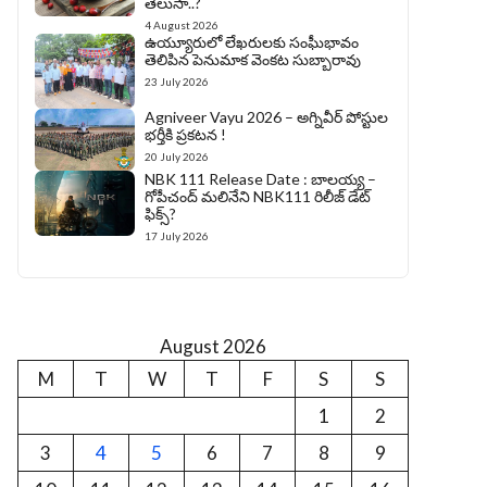
తెలుసా..?
4 August 2026
ఉయ్యూరులో లేఖరులకు సంఘీభావం
తెలిపిన పెనుమాక వెంకట సుబ్బారావు
23 July 2026
Agniveer Vayu 2026 – అగ్నివీర్‌ పోస్టుల
భర్తీకి ప్రకటన !
20 July 2026
NBK 111 Release Date : బాలయ్య –
గోపీచంద్ మలినేని NBK111 రిలీజ్ డేట్
ఫిక్స్?
17 July 2026
August 2026
M
T
W
T
F
S
S
1
2
3
4
5
6
7
8
9