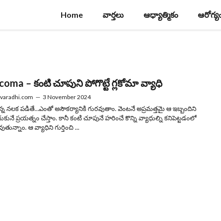
Home
వార్తలు
ఆధ్యాత్మికం
ఆరోగ్య
oma – కంటి చూపుని పోగొట్టే గ్లకోమా వ్యాధి
varadhi.com
—
3 November 2024
చిన్న నలక పడితే…ఎంతో అసౌకర్యానికి గురవుతాం. వెంటనే అప్రమత్తమై ఆ ఇబ్బందిని
కునే ప్రయత్నం చేస్తాం. కానీ కంటి చూపునే హరించే కొన్ని వ్యాధుల్ని కనిపెట్టడంలో
ున్నాం. ఆ వ్యాధిని గుర్తించి ...