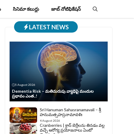
ం
సినిమా కబుర్లు
జాబ్‌ నోటిఫికేషన్‌
LATEST NEWS
5 August 2026
Dementia Risk – మతిమరుపు వ్యాధిపై మందుల
ప్రభావం ఎంత..!
Sri Hanuman Sahasranamavali – శ్రీ
హనుమత్సహస్రనామావళిః
4 August 2026
Cranberries | క్రాన్ బెర్రీల‌ను తిన‌డం వ‌ల్ల
వచ్చే ఆరోగ్య ప్రయోజనాలు ఏంటో