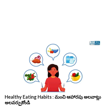
Healthy Eating Habits : మంచి ఆహారపు అలవాట్లు
అలవర్చుకోండి