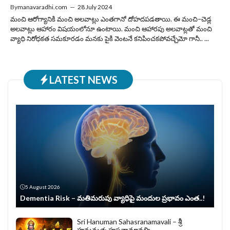
By
manavaradhi.com
—
28 July 2024
మంచి ఆరోగ్యానికి మంచి అలవాట్లు ఎంతగానో దోహదపడతాయి. ఈ మంచి–చెడ్ల
అలవాట్లు ఆహారం విషయంలోనూ ఉంటాయి. మంచి ఆహారపు అలవాట్లతో మంచి
వ్యాధి నిరోధకత సమకూరడం మనకు పైకి వెంటనే కనిపించకపోవచ్చేమో గానీ.. ...
LATEST NEWS
5 August 2026
Dementia Risk – మతిమరుపు వ్యాధిపై మందుల ప్రభావం ఎంత..!
Sri Hanuman Sahasranamavali – శ్రీ
హనుమత్సహస్రనామావళిః