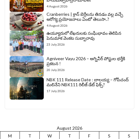
4 August 2026
Cranberries | క్రాన్ బెర్రీల‌ను తిన‌డం వ‌ల్ల వచ్చే
ఆరోగ్య ప్రయోజనాలు ఏంటో తెలుసా..?
4 August 2026
ఉయ్యూరులో లేఖరులకు సంఘీభావం తెలిపిన
పెనుమాక వెంకట సుబ్బారావు
23 July 2026
Agniveer Vayu 2026 – అగ్నివీర్‌ పోస్టుల భర్తీకి
ప్రకటన !
20 July 2026
NBK 111 Release Date : బాలయ్య – గోపీచంద్
మలినేని NBK111 రిలీజ్ డేట్ ఫిక్స్?
17 July 2026
August 2026
M
T
W
T
F
S
S