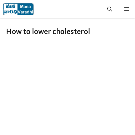
Skip
Me
to
content
How to lower cholesterol