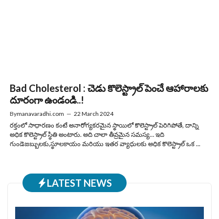
Bad Cholesterol : చెడు కొలెస్ట్రాల్ పెంచే ఆహారాలకు
దూరంగా ఉండండి..!
By
manavaradhi.com
—
22 March 2024
రక్తంలో సాధారణం కంటే అనారోగ్యకరమైన స్థాయిలో కొలెస్ట్రాల్ పెరిగిపోతే, దాన్ని
అధిక కొలెస్ట్రాల్ స్థితి అంటారు. అది చాలా తీవ్రమైన సమస్య… ఇది
గుండెజబ్బులకు,స్థూలకాయం మరియు ఇతర వ్యాధులకు అధిక కొలెస్ట్రాల్ ఒక ...
LATEST NEWS