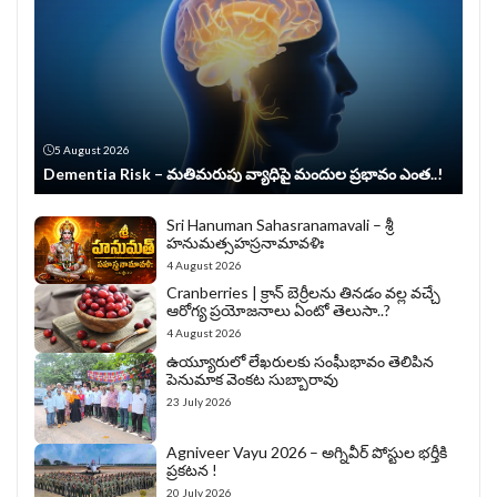
5 August 2026
Dementia Risk – మతిమరుపు వ్యాధిపై మందుల ప్రభావం ఎంత..!
Sri Hanuman Sahasranamavali – శ్రీ
హనుమత్సహస్రనామావళిః
4 August 2026
Cranberries | క్రాన్ బెర్రీల‌ను తిన‌డం వ‌ల్ల వచ్చే
ఆరోగ్య ప్రయోజనాలు ఏంటో తెలుసా..?
4 August 2026
ఉయ్యూరులో లేఖరులకు సంఘీభావం తెలిపిన
పెనుమాక వెంకట సుబ్బారావు
23 July 2026
Agniveer Vayu 2026 – అగ్నివీర్‌ పోస్టుల భర్తీకి
ప్రకటన !
20 July 2026