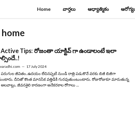
Home
వార్తలు
ఆధ్యాత్మికం
ఆరోగ్య
at home
Active Tips: రోజంతా యాక్టివ్ గా ఉండాలంటే ఇలా
్సిందే..!
varadhi.com
—
17 July 2024
పరుగుల జీవితం..ఉదయం లేచినప్పటి నుండి రాత్రి పడుకొనే వరకు బిజీ బిజీగా
ంటారు. దీనితో కొంత మానసిక వత్తిడికి గురవుతుంటుంటారు. రోజురోజుకూ మారుతున్న
అలవాట్లు, జీవనశైలి కారణంగా అనేకరకాల రోగాలు ...