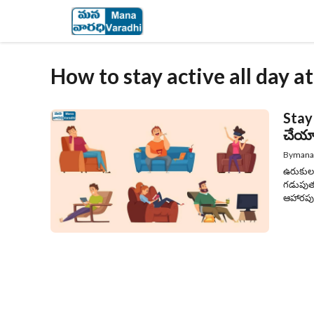
Skip
to
content
How to stay active all day 
Stay 
చేయాల
By
mana
ఉరుకుల 
గడుపుతు
ఆహారపు 