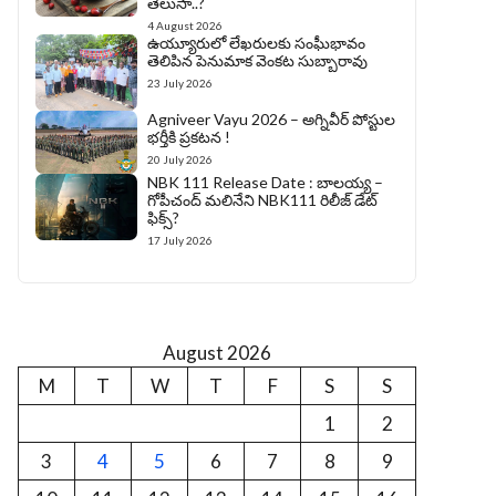
తెలుసా..?
4 August 2026
ఉయ్యూరులో లేఖరులకు సంఘీభావం
తెలిపిన పెనుమాక వెంకట సుబ్బారావు
23 July 2026
Agniveer Vayu 2026 – అగ్నివీర్‌ పోస్టుల
భర్తీకి ప్రకటన !
20 July 2026
NBK 111 Release Date : బాలయ్య –
గోపీచంద్ మలినేని NBK111 రిలీజ్ డేట్
ఫిక్స్?
17 July 2026
August 2026
M
T
W
T
F
S
S
1
2
3
4
5
6
7
8
9