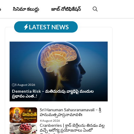
ం
సినిమా కబుర్లు
జాబ్‌ నోటిఫికేషన్‌
LATEST NEWS
5 August 2026
Dementia Risk – మతిమరుపు వ్యాధిపై మందుల
ప్రభావం ఎంత..!
Sri Hanuman Sahasranamavali – శ్రీ
హనుమత్సహస్రనామావళిః
4 August 2026
Cranberries | క్రాన్ బెర్రీల‌ను తిన‌డం వ‌ల్ల
వచ్చే ఆరోగ్య ప్రయోజనాలు ఏంటో