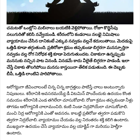
చమటతో ఒంట్లోని మలినాలు బయటికి వెళ్లిపోతాయి. రోజూ కొద్దిసేపు
నలుగురితో కలిసి నవ్వేయండి. శరీరంలోని కండరాలు నలభై నిమిషాలు
వ్యాయామం చేసిన దానికంటే ఎక్కువ నవ్వడం వల్లనే కదులుతాయి. మెదడుపై
ఒత్తిడి కూడా తగ్గుతుంది. ప్రతిరోజూ క్రమం తప్పకుండా బిగ్గరగా మనస్పూర్తిగా
నవ్వడం వల్ల రోగ నిరోధక శక్తి కూడా పెరుగుతుందట. చికాకుగా ఉన్నప్పుడు
మనసుకు నచ్చిన పాట వినండి. వినడమే కాదు వీలైతే బిగ్గరగా పాడండి. ఇలా
చేస్తే చికాకు తొలగిపోయి మనసు కాస్తయినా తేలిక పడుతుంది. ఈ దెబ్బకు
బీపీ, ఒత్తిడి లాంటివి పారిపోతాయి.
ఆరోగ్యంగా జీవించాలంటే చిన్న చిన్న జాగ్రత్తలు పాటిస్తే చాలు అంటున్నారు
నిపుణులు. శ‌రీరానికి అవ‌స‌ర‌మ‌య్యే డీ విట‌మిన్ పొందేందుకు ఉదయం కొంత
సమయం శరీరానికి ఎండ తగిలేలా చూసుకోవాలి. రోజూ క్రమం తప్పకుండా నీళ్లు
తాగడం ఆరోగ్యానికి చాలామంచిది. కంటి నిండా నిద్ర‌పోయేలా చూసుకోవాలి.
మంచి నిద్ర ఆరోగ్యానికి ఎంతో అవ‌స‌రం. కాబట్టి ప్రతిరోజు త్వరగా పడుకొని
త్వరగా నిద్రలేవాలి. వ్యాయామం చేయడం వల్ల నిరంతరం శక్తి కలిగి ఉంటారు.
ముఖ్యంగా ఉదయం చేసే వ్యాయామం వల్ల యాక్టివ్ గా మరియు హెల్తీగా
ఉంటారు.