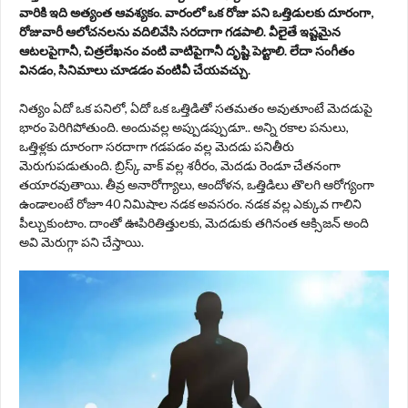
వారికి ఇది అత్యంత ఆవశ్యకం. వారంలో ఒక రోజు పని ఒత్తిడులకు దూరంగా,
రోజువారీ ఆలోచనలను వదిలివేసి సరదాగా గడపాలి. వీలైతే ఇష్టమైన
ఆటలపైగానీ, చిత్రలేఖనం వంటి వాటిపైగానీ దృష్టి పెట్టాలి. లేదా సంగీతం
వినడం, సినిమాలు చూడడం వంటివీ చేయవచ్చు.
నిత్యం ఏదో ఒక పనిలో, ఏదో ఒక ఒత్తిడితో సతమతం అవుతూంటే మెదడుపై
భారం పెరిగిపోతుంది. అందువల్ల అప్పుడప్పుడూ.. అన్ని రకాల పనులు,
ఒత్తిళ్లకు దూరంగా సరదాగా గడపడం వల్ల మెదడు పనితీరు
మెరుగుపడుతుంది. బ్రిస్క్‌ వాక్‌ వల్ల శరీరం, మెదడు రెండూ చేతనంగా
తయారవుతాయి. తీవ్ర అనారోగ్యాలు, ఆందోళన, ఒత్తిడిలు తొలగి ఆరోగ్యంగా
ఉండాలంటే రోజూ 40 నిమిషాల నడక అవసరం. నడక వల్ల ఎక్కువ గాలిని
పీల్చుకుంటాం. దాంతో ఊపిరితిత్తులకు, మెదడుకు తగినంత ఆక్సిజన్‌ అంది
అవి మెరుగ్గా పని చేస్తాయి.