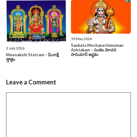
19 May 2026
Sankata Mochana Hanuman
3 July 2026
Ashtakam – సంకట మోచన
హనుమాన్ అష్టకం
Meenakshi Stotram – మీనాక్షీ
స్తోత్రం
Leave a Comment
Comment