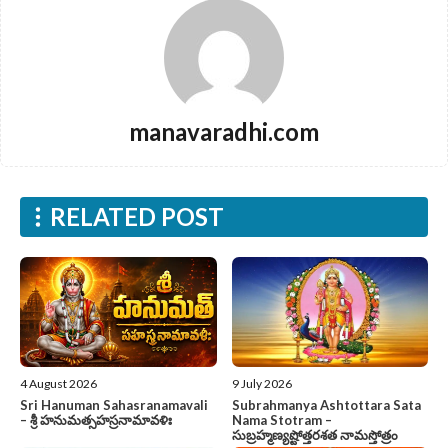
manavaradhi.com
RELATED POST
4 August 2026
9 July 2026
Sri Hanuman Sahasranamavali
Subrahmanya Ashtottara Sata
– శ్రీ హనుమత్సహస్రనామావళిః
Nama Stotram –
సుబ్రహ్మణ్యష్టోత్తరశత నామస్తోత్రం