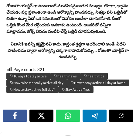
రోజంతా యాక్టివ్ గా ఉండాలంటే మానసిక ప్రశాంతత ముఖ్యం. యోగా, ధ్యానం
చేయడం వ‌ల్ల ప్ర‌శాంతంగా ఉండి ఆరోగ్యాన్ని పొంద‌వ‌చ్చు. నిత్యం పని ఒత్తిడితో
బిజీగా ఉన్నా ఏదో ఒక సమయంలో వినోదం అందేలా చూసుకోవాలి. దీంతో
ఒత్తిడి కొంత మేర తగ్గేందుకు అవకాశం ఉంటుంది. అందరితో ఫన్నీగా
మాట్లాడడం, జోక్స్ వినడం వంటివి చేస్తే ఒత్తిడి దూరమవుతుంది.
నిజానికి ఇవన్నీ కష్టమైనవి కాదు. కాస్తంత శ్రద్ధగా ఆచరించాలి అంతే. వీటిని
పాటించడం ద్వారా ఆరోగ్యాన్ని చక్కగా కాపాడుకోవచ్చు… రోజంతా యాక్టివ్ గా
ఉండవచ్చు.
Page courts
321
10 ways to stay active
health news
health tips
How to be mentally active all day
How to stay active all day at home
How to stay active full day?
Stay Active Tips