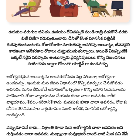
ఉరుకుల పరుగుల జీవితం..ఉదయం లేచినప్పటి నుండి రాత్రి పడుకొనే వరకు
బిజీ బిజీగా గడుపుతుంటారు. దీనితో కొంత మానసిక వత్తిడికి
గురవుతుంటుంటారు. రోజురోజుకూ మారుతున్న ఆహారపు అలవాట్లు, జీవనశైలి
కారణంగా అనేకరకాల రోగాలు చుట్టుముడుతున్నాయి. అయితే వీటన్నింటికి
ఒక్కటే సరైన పరిష్కారం అంటున్నారు వైద్యనిపుణులు. కొన్ని నిబంధ‌న‌లు
పాటించ‌డం ద్వారా రోజంతా యాక్టివ్ గా ఉండవచ్చు.
ఆరోగ్యకరమైన అలవాట్లను అలవరుకోవడం వల్ల హాయిగా, ఆరోగ్యంగా
ఉండవచ్చు . ఇందుకు మన జీవన విధానంలో కొన్ని మార్పులు చేసుకోవడం
అవసరం. మనం తీసుకోనే ఆహారంలో ఖచ్చితంగా కొన్ని ఆహార నియమాలను
పాటించాలి. రోజూ వ్యాయామం చేయడం కూడా చాలా అవసరం. శారీర
వ్యాయామం కేవలం శరీరానికే కాదు, మనసుకు కూడా చాలా అవసరం. రోజుకు
కనీసం 30 నిముషాల వ్యాయామం మంచి శారీరక, మానసిక ఆరోగ్యాన్ని
అందిస్తుంది.
ఎప్పుడూ పనే కాదు… విశ్రాంతి కూడా మన ఆరోగ్యానికి చాలా అవసరం అని
గుర్తించడం చాలా అవసరం. ముఖ్యంగా కంప్యూటర్ లాంటి వాటి మీద పని చేసే