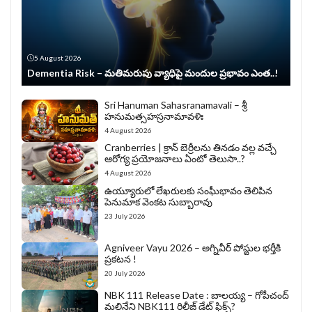
5 August 2026
Dementia Risk – మతిమరుపు వ్యాధిపై మందుల ప్రభావం ఎంత..!
Sri Hanuman Sahasranamavali – శ్రీ
హనుమత్సహస్రనామావళిః
4 August 2026
Cranberries | క్రాన్ బెర్రీల‌ను తిన‌డం వ‌ల్ల వచ్చే
ఆరోగ్య ప్రయోజనాలు ఏంటో తెలుసా..?
4 August 2026
ఉయ్యూరులో లేఖరులకు సంఘీభావం తెలిపిన
పెనుమాక వెంకట సుబ్బారావు
23 July 2026
Agniveer Vayu 2026 – అగ్నివీర్‌ పోస్టుల భర్తీకి
ప్రకటన !
20 July 2026
NBK 111 Release Date : బాలయ్య – గోపీచంద్
మలినేని NBK111 రిలీజ్ డేట్ ఫిక్స్?