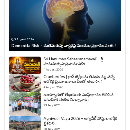
5 August 2026
Dementia Risk – మతిమరుపు వ్యాధిపై మందుల ప్రభావం ఎంత..!
Sri Hanuman Sahasranamavali – శ్రీ
హనుమత్సహస్రనామావళిః
4 August 2026
Cranberries | క్రాన్ బెర్రీల‌ను తిన‌డం వ‌ల్ల వచ్చే
ఆరోగ్య ప్రయోజనాలు ఏంటో తెలుసా..?
4 August 2026
ఉయ్యూరులో లేఖరులకు సంఘీభావం తెలిపిన
పెనుమాక వెంకట సుబ్బారావు
23 July 2026
Agniveer Vayu 2026 – అగ్నివీర్‌ పోస్టుల భర్తీకి
ప్రకటన !
20 July 2026