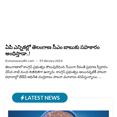
ఏపి ఎన్నికల్లో తెలంగాణ సీఎం బాబుకు సహకారం
అంధిస్తాడా..!
By
manavaradhi.com
—
9 February 2024
తెలంగాణాలో కాంగ్రెస్‌ ప్రభుత్వం కొలువుదీరింది. సీఎంగా రేవంత్‌ ప్రమాణ స్వీకారం
చేసిన నాటి నుంచి బిజీబిజీగా ఉన్నారు. కాంగ్రెస్‌ ప్రభుత్వం అయినప్పటికీ పాలనా
విధానాల్లో టీడీపీ అధినేత చంద్రబాబు పాలనా మూలాలు కనిపిస్తున్నాయి. ...
LATEST NEWS