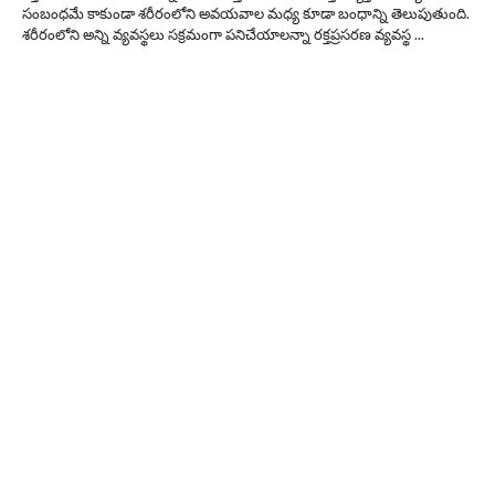
సంబంధ‌మే కాకుండా శ‌రీరంలోని అవ‌య‌వాల మ‌ధ్య కూడా బంధాన్ని తెలుపుతుంది.
శ‌రీరంలోని అన్ని వ్య‌వ‌స్థ‌లు స‌క్ర‌మంగా ప‌నిచేయాల‌న్నా ర‌క్త‌ప్ర‌స‌ర‌ణ వ్య‌వ‌స్థ ...