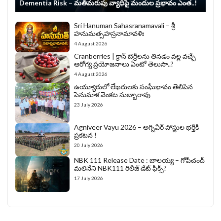
Dementia Risk – మతిమరుపు వ్యాధిపై మందుల ప్రభావం ఎంత..!
Sri Hanuman Sahasranamavali – శ్రీ
హనుమత్సహస్రనామావళిః
4 August 2026
Cranberries | క్రాన్ బెర్రీల‌ను తిన‌డం వ‌ల్ల వచ్చే
ఆరోగ్య ప్రయోజనాలు ఏంటో తెలుసా..?
4 August 2026
ఉయ్యూరులో లేఖరులకు సంఘీభావం తెలిపిన
పెనుమాక వెంకట సుబ్బారావు
23 July 2026
Agniveer Vayu 2026 – అగ్నివీర్‌ పోస్టుల భర్తీకి
ప్రకటన !
20 July 2026
NBK 111 Release Date : బాలయ్య – గోపీచంద్
మలినేని NBK111 రిలీజ్ డేట్ ఫిక్స్?
17 July 2026