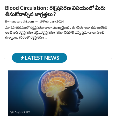
Blood Circulation : రక్త ప్రసరణ విషయంలో మీరు
తీసుకోవాల్సిన జాగ్రత్తలు ?
By
manavaradhi.com
—
19 February 2024
మానవ శరీరములో రక్తప్రసరణ చాలా ముఖ్యమైంది . ఈ శరీరం ఇలా కదులుతోంది
అంటే అది రక్త ప్రసరణ వల్లే…రక్త ప్రసరణ సరిగా లేకపోతే ఎన్ని ప్రమాదాలు పొంచి
ఉన్నాయి. శరీరంలో రక్తప్రసరణ ...
LATEST NEWS
5 August 2026