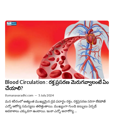
Blood Circulation : రక్త ప్రసరణ మెరుగవ్వాలంటే ఏం
చేయాలి?
By
manavaradhi.com
—
5 July 2024
మన శరీరంలో అత్యంత ముఖ్యమైన ద్రవ పదార్థం రక్తం. రక్తప్రసరణ సరిగా లేకపోతే
ఎన్నో ఆరోగ్య సమస్యలు తలెత్తుతాయి. ముఖ్యంగా గుండె జబ్బులు ఏర్పడే
అవకాశాలు ఎక్కువగా ఉంటాయి. ఇంకా ఎన్నో అనారోగ్య ...