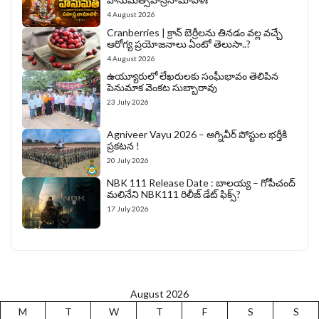
4 August 2026
Cranberries | క్రాన్ బెర్రీల‌ను తిన‌డం వ‌ల్ల వచ్చే
ఆరోగ్య ప్రయోజనాలు ఏంటో తెలుసా..?
4 August 2026
ఉయ్యూరులో లేఖరులకు సంఘీభావం తెలిపిన
పెనుమాక వెంకట సుబ్బారావు
23 July 2026
Agniveer Vayu 2026 – అగ్నివీర్‌ పోస్టుల భర్తీకి
ప్రకటన !
20 July 2026
NBK 111 Release Date : బాలయ్య – గోపీచంద్
మలినేని NBK111 రిలీజ్ డేట్ ఫిక్స్?
17 July 2026
August 2026
M
T
W
T
F
S
S