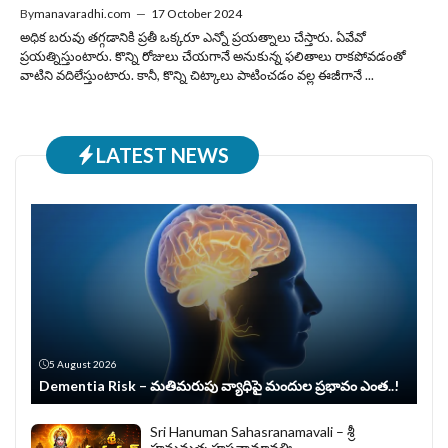
By
manavaradhi.com
—
17 October 2024
అధిక బరువు తగ్గడానికి ప్రతీ ఒక్కరూ ఎన్నో ప్రయత్నాలు చేస్తారు. ఏవేవో
ప్రయత్నిస్తుంటారు. కొన్ని రోజులు చేయగానే అనుకున్న ఫలితాలు రాకపోవడంతో
వాటిని వదిలేస్తుంటారు. కానీ, కొన్ని చిట్కాలు పాటించడం వల్ల ఈజీగానే ...
LATEST NEWS
5 August 2026
Dementia Risk – మతిమరుపు వ్యాధిపై మందుల ప్రభావం ఎంత..!
Sri Hanuman Sahasranamavali – శ్రీ
హనుమత్సహస్రనామావళిః