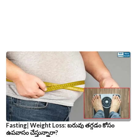
Fasting| Weight Loss: బరువు తగ్గడం కోసం
ఉపవాసం చేస్తున్నారా?