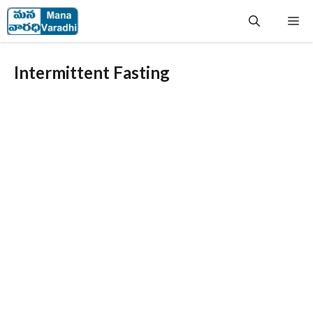
Skip
Me
to
content
Intermittent Fasting