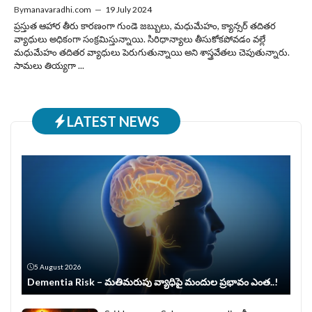
By
manavaradhi.com
—
19 July 2024
ప్రస్తుత ఆహార తీరు కారణంగా గుండె జబ్బులు, మధుమేహం, క్యాన్సర్ తదితర
వ్యాధులు అధికంగా సంక్రమిస్తున్నాయి. సిరిధాన్యాలు తీసుకోకపోవడం వల్లే
మధుమేహం తదితర వ్యాధులు పెరుగుతున్నాయి అని శాస్త్రవేతలు చెపుతున్నారు.
సామలు తియ్యగా ...
LATEST NEWS
5 August 2026
Dementia Risk – మతిమరుపు వ్యాధిపై మందుల ప్రభావం ఎంత..!