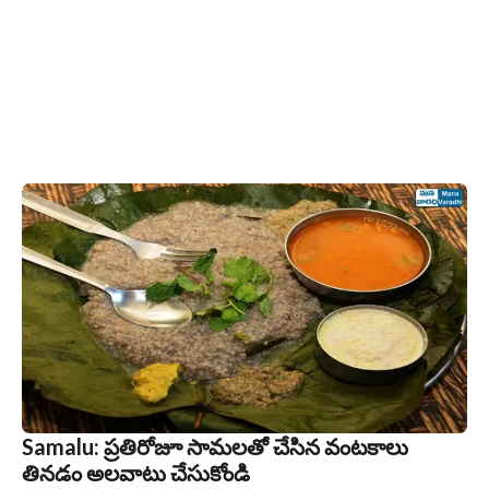
Samalu: ప్రతిరోజూ సామలతో చేసిన వంటకాలు
తినడం అలవాటు చేసుకోండి