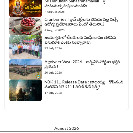
Sri Hanuman Sahasranamavali – శ్రీ
హనుమత్సహస్రనామావళిః
4 August 2026
Cranberries | క్రాన్ బెర్రీల‌ను తిన‌డం వ‌ల్ల వచ్చే
ఆరోగ్య ప్రయోజనాలు ఏంటో తెలుసా..?
4 August 2026
ఉయ్యూరులో లేఖరులకు సంఘీభావం తెలిపిన
పెనుమాక వెంకట సుబ్బారావు
23 July 2026
Agniveer Vayu 2026 – అగ్నివీర్‌ పోస్టుల భర్తీకి
ప్రకటన !
20 July 2026
NBK 111 Release Date : బాలయ్య – గోపీచంద్
మలినేని NBK111 రిలీజ్ డేట్ ఫిక్స్?
17 July 2026
August 2026