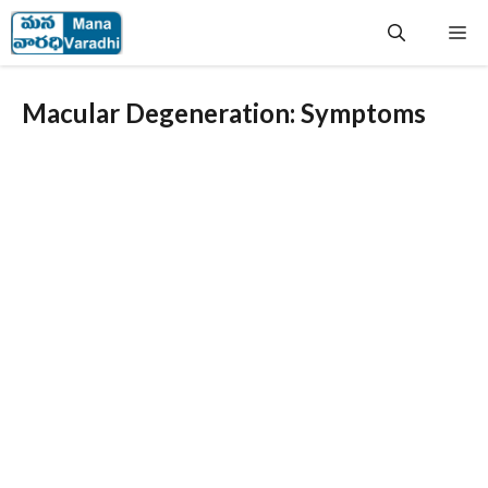
Skip
Me
to
content
Macular Degeneration: Symptoms