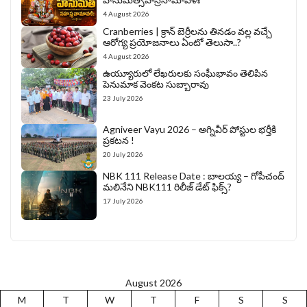
4 August 2026
Cranberries | క్రాన్ బెర్రీల‌ను తిన‌డం వ‌ల్ల వచ్చే
ఆరోగ్య ప్రయోజనాలు ఏంటో తెలుసా..?
4 August 2026
ఉయ్యూరులో లేఖరులకు సంఘీభావం తెలిపిన
పెనుమాక వెంకట సుబ్బారావు
23 July 2026
Agniveer Vayu 2026 – అగ్నివీర్‌ పోస్టుల భర్తీకి
ప్రకటన !
20 July 2026
NBK 111 Release Date : బాలయ్య – గోపీచంద్
మలినేని NBK111 రిలీజ్ డేట్ ఫిక్స్?
17 July 2026
August 2026
M
T
W
T
F
S
S