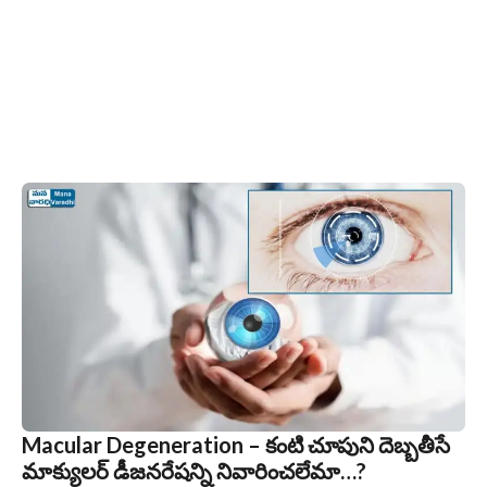
Macular Degeneration – కంటి చూపుని దెబ్బతీసే
మాక్యులర్ డీజనరేషన్ని నివారించలేమా…?