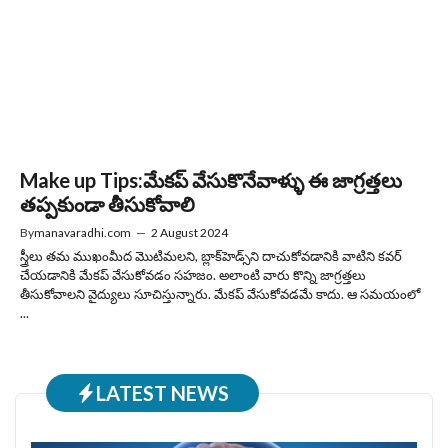
Make up Tips:మేకప్ వేసుకొనేవాళ్ళు ఈ జాగ్రత్తలు
తప్పకుండా తీసుకోవాలి
By
manavaradhi.com
—
2 August 2024
స్త్రీలు తమ ముఖంమీద మొటిమలని, బ్లాక్‌హెడ్స్‌ని దాచుకోవడానికి వాటిని కవర్
చేయడానికి మేకప్ వేసుకోవడం సహజం. అలాంటి వారు కొన్ని జాగ్రత్తలు
తీసుకోవాలని వైద్యులు సూచిస్తున్నారు. మేకప్ వేసుకోవడమే కాదు. ఆ సమయంలో
...
LATEST NEWS