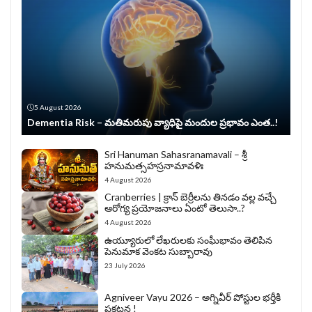
5 August 2026
Dementia Risk – మతిమరుపు వ్యాధిపై మందుల ప్రభావం ఎంత..!
Sri Hanuman Sahasranamavali – శ్రీ
హనుమత్సహస్రనామావళిః
4 August 2026
Cranberries | క్రాన్ బెర్రీల‌ను తిన‌డం వ‌ల్ల వచ్చే
ఆరోగ్య ప్రయోజనాలు ఏంటో తెలుసా..?
4 August 2026
ఉయ్యూరులో లేఖరులకు సంఘీభావం తెలిపిన
పెనుమాక వెంకట సుబ్బారావు
23 July 2026
Agniveer Vayu 2026 – అగ్నివీర్‌ పోస్టుల భర్తీకి
ప్రకటన !