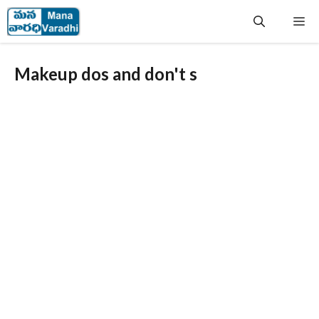
Skip
Me
to
content
Makeup dos and don't s