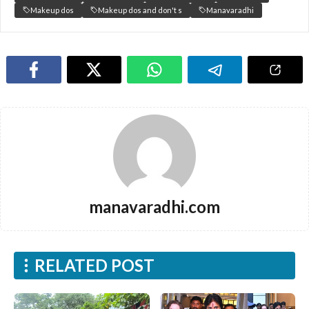
Makeup dos
Makeup dos and don't s
Manavaradhi
manavaradhi.com
RELATED POST