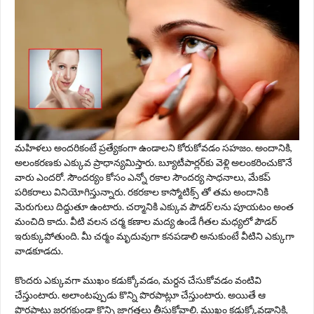
మహిళలు అందరికంటే ప్రత్యేకంగా ఉండాలని కోరుకోవడం సహజం. అందానికి,
అలంకరణకు ఎక్కువ ప్రాధాన్యమిస్తారు. బ్యూటీపార్లర్‌కు వెళ్లి అలంకరించుకొనే
వారు ఎందరో. సౌందర్యం కోసం ఎన్నో రకాల సౌందర్య సాధనాలు, మేకప్‌
పరికరాలు వినియోగిస్తున్నారు. రకరకాల కాస్మోటిక్స్ తో తమ అందానికి
మెరుగులు దిద్దుతూ ఉంటారు. చర్మానికి ఎక్కువ పౌడర్’లను పూయటం అంత
మంచిది కాదు. వీటి వలన చర్మ కణాల మద్య ఉండే గీతల మధ్యలో పౌడర్
ఇరుక్కుపోతుంది. మీ చర్మం మృదువుగా కనపడాలి అనుకుంటే వీటిని ఎక్కుగా
వాడకూడదు.
కొందరు ఎక్కువగా ముఖం కడుక్కోవడం, మర్దన చేసుకోవడం వంటివి
చేస్తుంటారు. అలాంటప్పుడు కొన్ని పొరపాట్లూ చేస్తుంటారు. అయితే ఆ
పొరపాట్లు జరగకుండా కొన్ని జాగ్రత్తలు తీసుకోవాలి. ముఖం కడుక్కోవడానికి,