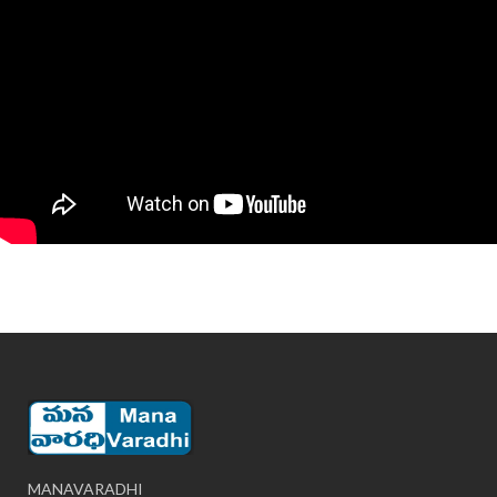
MANAVARADHI