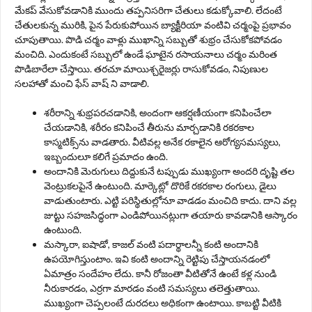
మేకప్‌ వేసుకోవడానికి ముందు తప్పనిసరిగా చేతులు కడుక్కోవాలి. లేదంటే
చేతులకున్న మురికి, పైన పేరుకుపోయిన బ్యాక్టీరియా వంటివి చర్మంపై ప్రభావం
చూపుతాయి. పొడి చర్మం వాళ్లు ముఖాన్ని సబ్బుతో శుభ్రం చేసుకోకపోవడం
మంచిది. ఎందుకంటే సబ్బులో ఉండే ఘాటైన రసాయనాలు చర్మం మరింత
పొడిబారేలా చేస్తాయి. తరచూ మాయిశ్చరైజర్లు రాసుకోవడం, నిపుణుల
సలహాతో మంచి ఫేస్‌ వాష్‌ ని వాడాలి.
శరీరాన్ని శుభ్రపరచడానికి, అందంగా ఆకర్షణీయంగా కనిపించేలా
చేయడానికి, శరీరం కనిపించే తీరును మార్చడానికి రకరకాల
కాస్మటిక్స్‌ను వాడతారు. వీటివల్ల అనేక రకాలైన ఆరోగ్యసమస్యలు,
ఇబ్బందులూ కలిగే ప్రమాదం ఉంది.
అందానికి మెరుగులు దిద్దుకునే టప్పుడు ముఖ్యంగా అందరి దృష్టి తల
వెంట్రుకలపైనే ఉంటుంది. మార్కెట్లో దొరికే రకరకాల రంగులు, డైలు
వాడుతుంటారు. ఎట్టి పరిస్థితుల్లోనూ వాడడం మంచిది కాదు. దాని వల్ల
జుట్టు సహజసిద్ధంగా ఎండిపోయినట్లుగా తయారు కావడానికి ఆస్కారం
ఉంటుంది.
మస్కారా, ఐషాడో, కాజల్ వంటి పదార్థాలన్నీ కంటి అందానికి
ఉపయోగిస్తుంటాం. ఇవి కంటి అందాన్ని రెట్టిపు చేస్తాయనడంలో
ఏమాత్రం సందేహం లేదు. కానీ రోజంతా వీటితోనే ఉంటే కళ్ల నుండి
నీరుకారడం, ఎర్రగా మారడం వంటి సమస్యలు తలెత్తుతాయి.
ముఖ్యంగా చెప్పలంటే దురదలు అధికంగా ఉంటాయి. కాబట్టి వీటికి