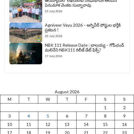
ఉయ్యూరులో లేఖరులకు సంఘీభావం తెలిపిన
పెనుమాక వెంకట సుబ్బారావు
23 July 2026
Agniveer Vayu 2026 – అగ్నివీర్‌ పోస్టుల భర్తీకి
ప్రకటన !
20 July 2026
NBK 111 Release Date : బాలయ్య – గోపీచంద్
మలినేని NBK111 రిలీజ్ డేట్ ఫిక్స్?
17 July 2026
August 2026
M
T
W
T
F
S
S
1
2
3
4
5
6
7
8
9
10
11
12
13
14
15
16
17
18
19
20
21
22
23