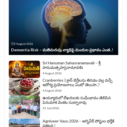
5 August 2026
Dementia Risk – మతిమరుపు వ్యాధిపై మందుల ప్రభావం ఎంత..!
Sri Hanuman Sahasranamavali – శ్రీ
హనుమత్సహస్రనామావళిః
4 August 2026
Cranberries | క్రాన్ బెర్రీల‌ను తిన‌డం వ‌ల్ల వచ్చే
ఆరోగ్య ప్రయోజనాలు ఏంటో తెలుసా..?
4 August 2026
ఉయ్యూరులో లేఖరులకు సంఘీభావం తెలిపిన
పెనుమాక వెంకట సుబ్బారావు
23 July 2026
Agniveer Vayu 2026 – అగ్నివీర్‌ పోస్టుల భర్తీకి
ప్రకటన !