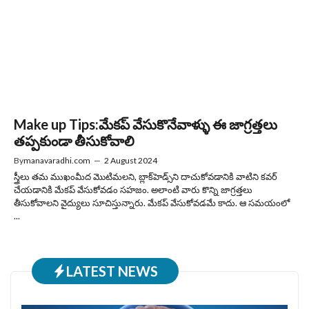
Make up Tips:మేకప్ వేసుకొనేవాళ్ళు ఈ జాగ్రత్తలు
తప్పకుండా తీసుకోవాలి
By
manavaradhi.com
—
2 August 2024
స్త్రీలు తమ ముఖంమీద మొటిమలని, బ్లాక్‌హెడ్స్‌ని దాచుకోవడానికి వాటిని కవర్
చేయడానికి మేకప్ వేసుకోవడం సహజం. అలాంటి వారు కొన్ని జాగ్రత్తలు
తీసుకోవాలని వైద్యులు సూచిస్తున్నారు. మేకప్ వేసుకోవడమే కాదు. ఆ సమయంలో
...
LATEST NEWS