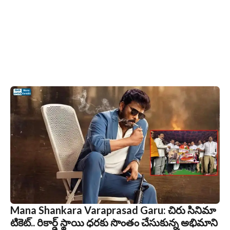
Mana Shankara Varaprasad Garu: చిరు సినిమా
టికెట్‌.. రికార్డ్ స్థాయి ధరకు సొంతం చేసుకున్న అభిమాని