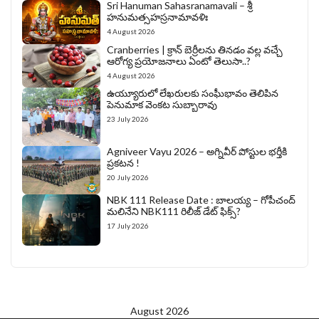
Sri Hanuman Sahasranamavali – శ్రీ
హనుమత్సహస్రనామావళిః
4 August 2026
Cranberries | క్రాన్ బెర్రీల‌ను తిన‌డం వ‌ల్ల వచ్చే
ఆరోగ్య ప్రయోజనాలు ఏంటో తెలుసా..?
4 August 2026
ఉయ్యూరులో లేఖరులకు సంఘీభావం తెలిపిన
పెనుమాక వెంకట సుబ్బారావు
23 July 2026
Agniveer Vayu 2026 – అగ్నివీర్‌ పోస్టుల భర్తీకి
ప్రకటన !
20 July 2026
NBK 111 Release Date : బాలయ్య – గోపీచంద్
మలినేని NBK111 రిలీజ్ డేట్ ఫిక్స్?
17 July 2026
August 2026