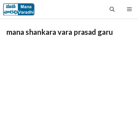
Skip
Me
to
content
mana shankara vara prasad garu