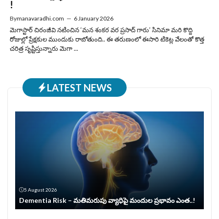
!
By
manavaradhi.com
—
6 January 2026
మెగాస్టార్ చిరంజీవి నటించిన ‘మన శంకర వర ప్రసాద్ గారు’ సినిమా మరి కొద్ది
రోజుల్లో ప్రేక్షకుల ముందుకు రాబోతుంది.. ఈ తరుణంలో ఈసారి టికెట్ల వేలంతో కొత్త
చరిత్ర సృష్టిస్తున్నారు మెగా ...
LATEST NEWS
5 August 2026
Dementia Risk – మతిమరుపు వ్యాధిపై మందుల ప్రభావం ఎంత..!