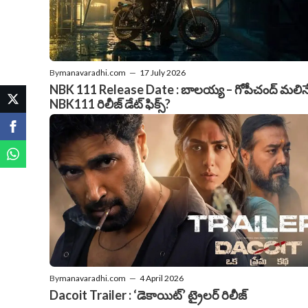
By
manavaradhi.com
—
17 July 2026
NBK 111 Release Date : బాలయ్య – గోపీచంద్ మలిన
NBK111 రిలీజ్ డేట్ ఫిక్స్?
By
manavaradhi.com
—
4 April 2026
Dacoit Trailer : ‘డెకాయిట్‌’ ట్రైలర్‌ రిలీజ్‌