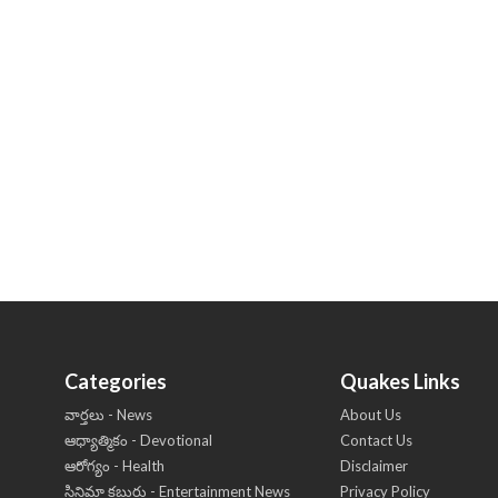
Categories
Quakes Links
వార్తలు - News
About Us
ఆధ్యాత్మికం - Devotional
Contact Us
ఆరోగ్యం - Health
Disclaimer
సినిమా కబుర్లు - Entertainment News
Privacy Policy