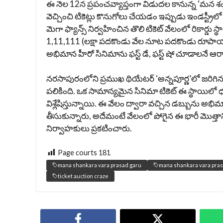
ఈ నెల 12న ప్రపంచవ్యాప్తంగా విడుదల కానున్న ‘మన శం
వెచ్చించి టికెట్లు కొనుగోలు చేయడం ఇప్పుడు ఇండస్ట
మెగా ఫ్యాన్స్ నిర్వహించిన తొలి టికెట్ వేలంలో రికార్
1,11,111 (లక్షా పదకొండు వేల నూట పదకొండు రూపాయలు)
అభిమాన హీరో సినిమాను ఫస్ట్ డే, ఫస్ట్ షో చూడాలనే
నరసాపురంలోని ప్రముఖ థియేటర్ ‘అన్నపూర్ణ’లో జరిగిన 
పలికింది. ఒక సామాన్యమైన సినిమా టికెట్ ఈ స్థాయిలో ధర ప
విశ్లేషిస్తున్నాయి. ఈ వేలం ద్వారా వచ్చిన డబ్బును అ
తీసుకున్నారు, అదేమంటే వేలంలో పోగైన ఈ భారీ మొత్తాన్న
నిర్వాహకులు ప్రకటించారు.
Page courts
181
mana shankara vara prasad garu
mana shankara vara prasa
ticket auction craze