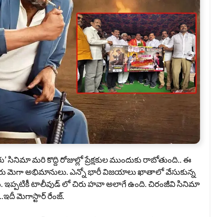
 సినిమా మరి కొద్ది రోజుల్లో ప్రేక్షకుల ముందుకు రాబోతుంది.. ఈ
ున్నారు మెగా అభిమానులు. ఎన్నో భారీ విజయాలు ఖాతాలో వేసుకున్న
రు. ఇప్పటికీ టాలీవుడ్ లో చిరు హవా అలాగే ఉంది. చిరంజీవి సినిమా
దీ మెగాస్టార్ రేంజ్.