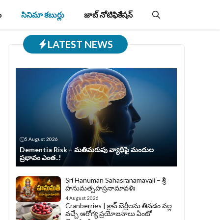
ం
సినిమా కబుర్లు
జాబ్‌ నోటిఫికేషన్‌
LATEST NEWS
5 August 2026
Dementia Risk – మతిమరుపు వ్యాధిపై మందుల
ప్రభావం ఎంత..!
Sri Hanuman Sahasranamavali – శ్రీ
హనుమత్సహస్రనామావళిః
4 August 2026
Cranberries | క్రాన్ బెర్రీల‌ను తిన‌డం వ‌ల్ల
వచ్చే ఆరోగ్య ప్రయోజనాలు ఏంటో