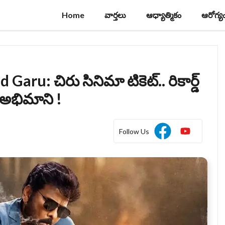
Home
వార్తలు
ఆధ్యాత్మికం
ఆరోగ్య
u: చిరు సినిమా టికెట్‌.. రికార్డ్
 అభిమాని !
Follow Us