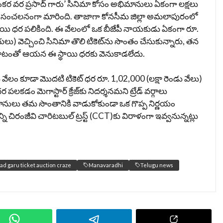
కర వర ప్రసాద్ గారు’ సినిమా కోసం అభిమానులు ఏకంగా లక్షలు
్రీలో సంచలనంగా మారింది. తాజాగా కోనసీమ జిల్లా అమలాపురంలో
డు స్థాయి ధర పలికింది. ఈ వేలంలో ఒక బీజేపీ నాయకుడు ఏకంగా రూ.
 వెచ్చించి సినిమా తొలి టికెట్‌ను సొంతం చేసుకున్నారు, తన
 ఆరాటంతో ఆయన ఈ స్థాయి ధరకు వెనుకాడలేదు.
వేలం కూడా మొదటి టికెట్ ధర రూ. 1,02,000 (లక్షా రెండు వేలు)
లకడం మెగాస్టార్ క్రేజ్‌కు నిదర్శనమని ట్రేడ్ వర్గాలు
భిమానులు తమ సొంతానికి వాడుకోకుండా ఒక గొప్ప నిర్ణయం
ి చిరంజీవి చారిటబుల్ ట్రస్ట్ (CCT)కు విరాళంగా ఇవ్వనున్నట్లు
d garu ticket auction craze
Manavaradhi
Telugu news