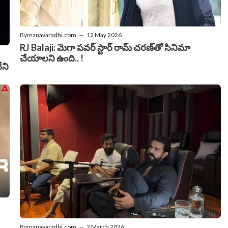
By
manavaradhi.com
—
12 May 2026
RJ Balaji: మెగా పవర్ స్టార్ రామ్ చరణ్‌తో సినిమా
చేయాలని ఉంది.. !
ేని
By
manavaradhi.com
—
2 March 2026