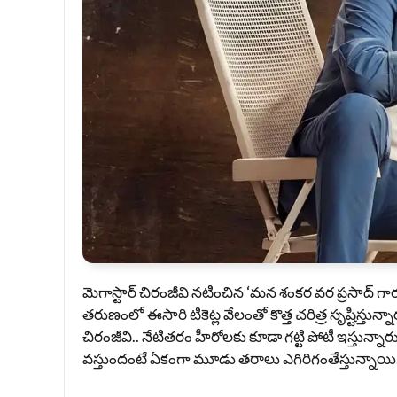
మెగాస్టార్ చిరంజీవి నటించిన ‘మన శంకర వర ప్రసాద్ గారు’
తరుణంలో ఈసారి టికెట్ల వేలంతో కొత్త చరిత్ర సృష్టిస్త
చిరంజీవి.. నేటితరం హీరోలకు కూడా గట్టి పోటీ ఇస్తున్నా
వస్తుందంటే ఏకంగా మూడు తరాలు ఎగిరిగంతేస్తున్నాయి..ఇ