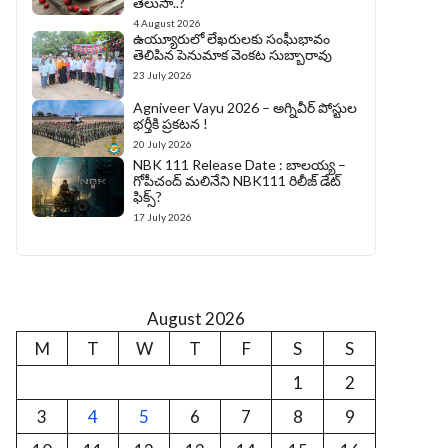
తెలుసా..?
4 August 2026
ఉయ్యూరులో లేఖరులకు సంఘీభావం
తెలిపిన పెనుమాక వెంకట సుబ్బారావు
23 July 2026
Agniveer Vayu 2026 – అగ్నివీర్‌ పోస్టుల
భర్తీకి ప్రకటన !
20 July 2026
NBK 111 Release Date : బాలయ్య –
గోపీచంద్ మలినేని NBK111 రిలీజ్ డేట్
ఫిక్స్?
17 July 2026
August 2026
M
T
W
T
F
S
S
1
2
3
4
5
6
7
8
9