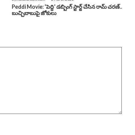
Peddi Movie: ‘పెద్ది’ డబ్బింగ్ స్టార్ట్ చేసిన రామ్ చరణ్..
బుచ్చిబాబుపై జోకులు