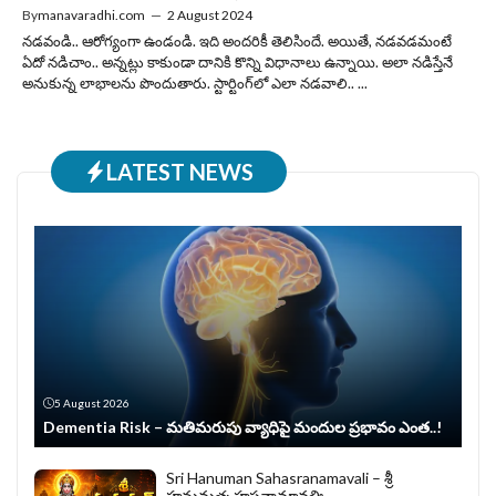
By
manavaradhi.com
—
2 August 2024
నడవండి.. ఆరోగ్యంగా ఉండండి. ఇది అందరికీ తెలిసిందే. అయితే, నడవడమంటే
ఏదో నడిచాం.. అన్నట్లు కాకుండా దానికి కొన్ని విధానాలు ఉన్నాయి. అలా నడిస్తేనే
అనుకున్న లాభాలను పొందుతారు. స్టార్టింగ్‌లో ఎలా నడవాలి.. ...
LATEST NEWS
5 August 2026
Dementia Risk – మతిమరుపు వ్యాధిపై మందుల ప్రభావం ఎంత..!
Sri Hanuman Sahasranamavali – శ్రీ
హనుమత్సహస్రనామావళిః