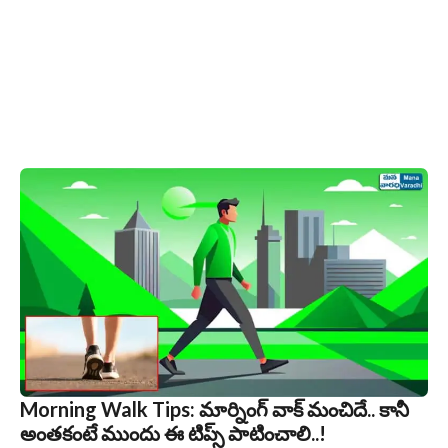
Morning Walk Tips: మార్నింగ్ వాక్ మంచిదే.. కానీ
అంతకంటే ముందు ఈ టిప్స్‌ పాటించాలి..!