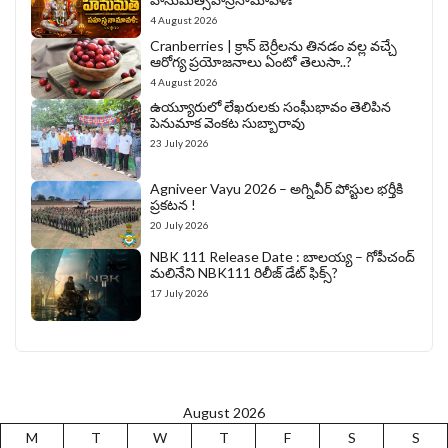
4 August 2026
Cranberries | క్రాన్ బెర్రీల‌ను తిన‌డం వ‌ల్ల వచ్చే
ఆరోగ్య ప్రయోజనాలు ఏంటో తెలుసా..?
4 August 2026
ఉయ్యూరులో లేఖరులకు సంఘీభావం తెలిపిన
పెనుమాక వెంకట సుబ్బారావు
23 July 2026
Agniveer Vayu 2026 – అగ్నివీర్‌ పోస్టుల భర్తీకి
ప్రకటన !
20 July 2026
NBK 111 Release Date : బాలయ్య – గోపీచంద్
మలినేని NBK111 రిలీజ్ డేట్ ఫిక్స్?
17 July 2026
August 2026
M
T
W
T
F
S
S