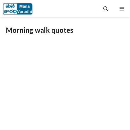
Skip
Me
to
content
Morning walk quotes