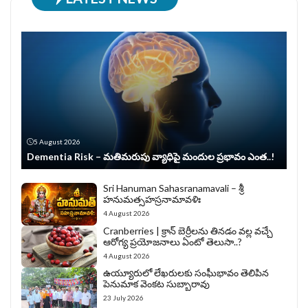
5 August 2026
Dementia Risk – మతిమరుపు వ్యాధిపై మందుల ప్రభావం ఎంత..!
Sri Hanuman Sahasranamavali – శ్రీ
హనుమత్సహస్రనామావళిః
4 August 2026
Cranberries | క్రాన్ బెర్రీల‌ను తిన‌డం వ‌ల్ల వచ్చే
ఆరోగ్య ప్రయోజనాలు ఏంటో తెలుసా..?
4 August 2026
ఉయ్యూరులో లేఖరులకు సంఘీభావం తెలిపిన
పెనుమాక వెంకట సుబ్బారావు
23 July 2026