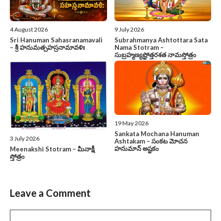
4 August 2026
9 July 2026
Sri Hanuman Sahasranamavali
Subrahmanya Ashtottara Sata
– శ్రీ హనుమత్సహస్రనామావళిః
Nama Stotram –
సుబ్రహ్మణ్యష్టోత్తరశత నామస్తోత్రం
19 May 2026
Sankata Mochana Hanuman
3 July 2026
Ashtakam – సంకట మోచన
హనుమాన్ అష్టకం
Meenakshi Stotram – మీనాక్షీ
స్తోత్రం
Leave a Comment
Comment