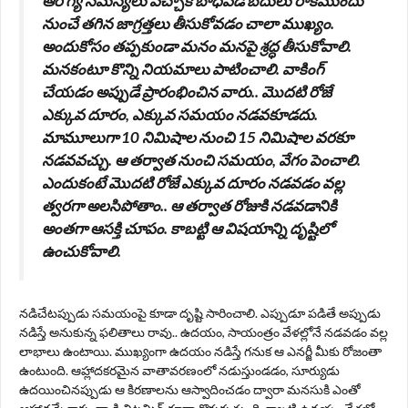
ఆరోగ్య సమస్యలు వచ్చాక బాధపడే బదులు రాకముందు
నుంచే తగిన జాగ్రత్తలు తీసుకోవడం చాలా ముఖ్యం.
అందుకోసం తప్పకుండా మనం మనపై శ్రద్ధ తీసుకోవాలి.
మనకంటూ కొన్ని నియమాలు పాటించాలి. వాకింగ్
చేయడం అప్పుడే ప్రారంభించిన వారు.. మొదటి రోజే
ఎక్కువ దూరం, ఎక్కువ సమయం నడవకూడదు.
మామూలుగా 10 నిమిషాల నుంచి 15 నిమిషాల వరకూ
నడవవచ్చు. ఆ తర్వాత నుంచి సమయం, వేగం పెంచాలి.
ఎందుకంటే మొదటి రోజే ఎక్కువ దూరం నడవడం వల్ల
త్వరగా అలసిపోతాం.. ఆ తర్వాత రోజుకి నడవడానికి
అంతగా ఆసక్తి చూపం. కాబట్టి ఆ విషయాన్ని దృష్టిలో
ఉంచుకోవాలి.
నడిచేటప్పుడు సమయంపై కూడా దృష్టి సారించాలి. ఎప్పుడూ పడితే అప్పుడు
నడిస్తే అనుకున్న ఫలితాలు రావు.. ఉదయం, సాయంత్రం వేళల్లోనే నడవడం వల్ల
లాభాలు ఉంటాయి. ముఖ్యంగా ఉదయం నడిస్తే గనుక ఆ ఎనర్జీ మీకు రోజంతా
ఉంటుంది. ఆహ్లాదకరమైన వాతావరణంలో నడుస్తుండడం, సూర్యుడు
ఉదయించినప్పుడు ఆ కిరణాలను ఆస్వాదించడం ద్వారా మనసుకి ఎంతో