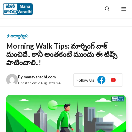
Skip
Me
to
content
ఆధ్యాత్మికం
Morning Walk Tips: మార్నింగ్ వాక్
మంచిదే.. కానీ అంతకంటే ముందు ఈ టిప్స్‌
పాటించాలి..!
By
manavaradhi.com
Follow Us
Updated on:
2 August 2024