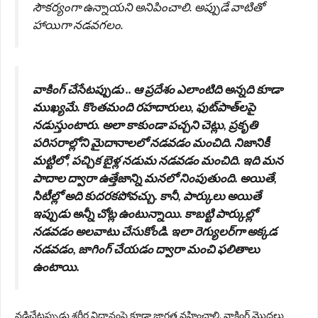
సౌకర్యంగా ఉన్నాయని అనిపించాలి. అప్పుడే వాటితో
హాయిగా నడవగలం.
వాకింగ్ చేసేటప్పుడు .. ఆ ప్రదేశం ఎలాంటిది అన్నది కూడా
ముఖ్యమే. కొంతమంది రహదారులు, ఫుట్‌పాత్‌లపై
నడుస్తుంటారు. అలా కాకుండా పచ్చని చెట్లు, ప్రకృతి
పరిసరాల్లోని మైదానాలలో నడవడం మంచిది. నిజానికీ
మట్టిలో, పచ్చిక బైళ్ల నడుమ నడవడం మంచిది. ఇది మన
పాదాల ద్వారా ఉత్తేజాన్ని మనలో నింపుతుంది. అయితే,
సిటీల్లో అది కుదరకపోవచ్చు. కానీ, పార్కులు అయితే
ఇప్పుడు అన్నీ చోట్ల ఉంటున్నాయి. కాబట్టి పార్కుల్లో
నడవడం అలవాటు చేసుకోండి. ఇలా రెగ్యులర్‌గా అక్కడ
నడవడం, జాగింగ్ చేయడం ద్వారా మంచి ఫలితాలు
ఉంటాయి.
నడిచేటప్పుడు శరీర విధానంపై కూడా జాగ్రత్త వహించాలి. వాకింగ్ మొదలు