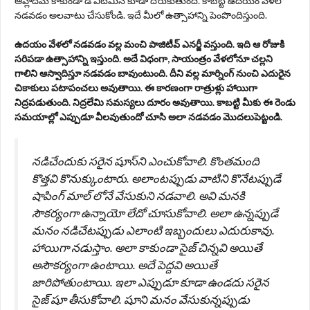
ఆహ్లాదమే కాకుండా డి విటమిన్ కూడా దొరుకుతుంది. కాబట్టి ఉదయం వేళలో
నడవడం అలవాటు చేసుకోండి. ఇదే మీలో ఉత్సాహాన్ని పెంపొందిస్తుంది.
ఉదయం వేళలో నడవడం వల్ల మంచి పాజిటీవ్ ఎనర్జీ వస్తుంది. ఇది ఆ రోజుకి
సరిపడా ఉత్సాహాన్ని ఇస్తుంది. అదే విధంగా, సాయంత్రం వేళలోనూ చల్లని
గాలిని ఆస్వాదిస్తూ నడవడం బావుంటుంది. దీని వల్ల మార్నింగ్ నుంచి ఎదురైన
చికాకులు పటాపంచలు అవుతాయి. ఈ కారణంగా రాత్రుళ్లు హాయిగా
నిద్రపడుతుంది. నిద్రలేమి సమస్యలు దూరం అవుతాయి. కాబట్టి మీకు ఈ రెండు
సమయాల్లో ఎప్పుడూ వీలవుతుందో చూసి అలా నడవడం మొదలుపెట్టండి.
నడిచేందుకు సరైన షూస్‌ని ఎంచుకోవాలి. కొంతమంది
కొత్తవి కొనుక్కుంటారు. అలాంటప్పుడు వాటిని కొనేటప్పుడే
షాపింగ్ మాల్ లోనే వేసుకుని నడవాలి. అవి మనకి
సౌకర్యంగా ఉన్నాయో లేదో చూసుకోవాలి. అలా ఉన్నప్పుడే
మనం నడిచేటప్పుడు ఎలాంటి ఇబ్బందులు ఎదురుకావు.
హాయిగా నడుస్తాం. అలా కాకుండా సైజ్ చిన్నవి అయితే
అసౌకర్యంగా ఉంటాయి. అదే పెద్దవి అయితే
జారిపోతుంటాయి. ఇలా ఎప్పుడూ కూడా ఉండదు సరైన
సైజ్ షూ తీసుకోవాలి. షూని మనం వేసుకున్నప్పుడు