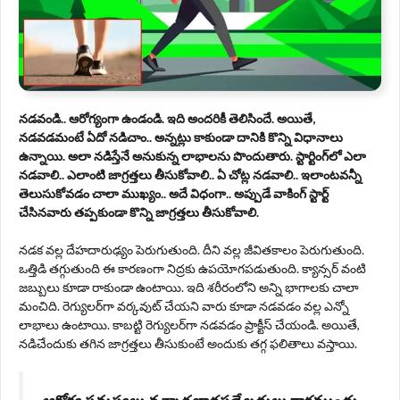
నడవండి.. ఆరోగ్యంగా ఉండండి. ఇది అందరికీ తెలిసిందే. అయితే,
నడవడమంటే ఏదో నడిచాం.. అన్నట్లు కాకుండా దానికి కొన్ని విధానాలు
ఉన్నాయి. అలా నడిస్తేనే అనుకున్న లాభాలను పొందుతారు. స్టార్టింగ్‌లో ఎలా
నడవాలి.. ఎలాంటి జాగ్రత్తలు తీసుకోవాలి.. ఏ చోట్ల నడవాలి.. ఇలాంటవన్నీ
తెలుసుకోవడం చాలా ముఖ్యం.. అదే విధంగా.. అప్పుడే వాకింగ్ స్టార్ట్
చేసినవారు తప్పకుండా కొన్ని జాగ్రత్తలు తీసుకోవాలి.
నడక వల్ల దేహదారుఢ్యం పెరుగుతుంది. దీని వల్ల జీవితకాలం పెరుగుతుంది.
ఒత్తిడి తగ్గుతుంది ఈ కారణంగా నిద్రకు ఉపయోగపడుతుంది. క్యాన్సర్ వంటి
జబ్బులు కూడా రాకుండా ఉంటాయి. ఇది శరీరంలోని అన్ని భాగాలకు చాలా
మంచిది. రెగ్యులర్‌గా వర్కవుట్ చేయని వారు కూడా నడవడం వల్ల ఎన్నో
లాభాలు ఉంటాయి. కాబట్టి రెగ్యులర్‌గా నడవడం ప్రాక్టీస్ చేయండి. అయితే,
నడిచేందుకు తగిన జాగ్రత్తలు తీసుకుంటే అందుకు తగ్గ ఫలితాలు వస్తాయి.