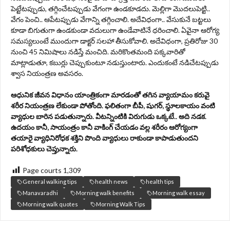
పెట్టేటప్పుడు, తగ్గించేటప్పుడు వేగంగా ఉండకూడదు. మెల్లిగా మొదలుపెట్టి..
వేగం పెంచి.. ఆపేటప్పుడు వేగాన్ని తగ్గించాలి. అదేవిధంగా.. వేసుకునే బట్టలు
కూడా బిగుతుగా ఉండకుండా వదులుగా ఉండేవాటినే ధరించాలి. ఏవైనా ఆరోగ్య
సమస్యలుంటే ముందుగా డాక్టర్ సలహా తీసుకోవాలి. అదేవిధంగా, ప్రతిరోజు 30
నుంచి 45 నిమిషాలు నడిస్తే మంచిది. మరికొంతమంది పక్కవారితో
మాట్లాడుతూ, కబుర్లు చెప్పుకుంటూ నడుస్తుంటారు. ఎందుకంటే నడిచేటప్పుడు
శ్వాస నియంత్రణ అవసరం.
ఆధునిక జీవన విధానం యాంత్రికంగా మారడంతో తగిన వ్యాయామం క‌రువై
శరీర నియంత్రణ లేకుండా పోతోంది. ఫ‌లితంగా బీపీ, షుగర్‌, స్థూలకాయం వంటి
వ్యాధుల బారిన పడుతున్నారు. వీట‌న్నింటికి విరుగుడు ఒక్క‌టే.. అది న‌డ‌క‌.
ఉద‌యం కానీ, సాయంత్రం కానీ వాకింగ్ చేయ‌డం వ‌ల్ల శ‌రీరం ఆరోగ్యంగా
త‌యారై వ్యాధినిరోధ‌క శ‌క్తిని పొంది వ్యాధులు రాకుండా కాపాడుతుంద‌ని
ప‌రిశోధ‌కులు చెప్తున్నారు.
Page courts
1,309
General walking tips
health news
health tips
Manavaradhi
Morning walk benefits
Morning walk essay
Morning walk quotes
Morning Walk Tips