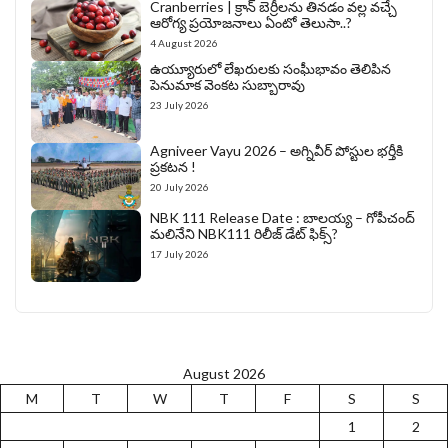
Cranberries | క్రాన్ బెర్రీల‌ను తిన‌డం వ‌ల్ల వచ్చే
ఆరోగ్య ప్రయోజనాలు ఏంటో తెలుసా..?
4 August 2026
ఉయ్యూరులో లేఖరులకు సంఘీభావం తెలిపిన
పెనుమాక వెంకట సుబ్బారావు
23 July 2026
Agniveer Vayu 2026 – అగ్నివీర్‌ పోస్టుల భర్తీకి
ప్రకటన !
20 July 2026
NBK 111 Release Date : బాలయ్య – గోపీచంద్
మలినేని NBK111 రిలీజ్ డేట్ ఫిక్స్?
17 July 2026
August 2026
M
T
W
T
F
S
S
1
2