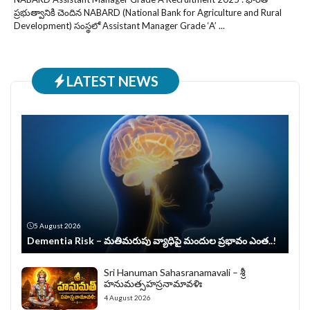
ప్రభుత్వానికి చెందిన NABARD (National Bank for Agriculture and Rural
Development) సంస్థలో Assistant Manager Grade ‘A’ ...
LATEST NEWS
5 August 2026
Dementia Risk – మతిమరుపు వ్యాధిపై మందుల ప్రభావం ఎంత..!
Sri Hanuman Sahasranamavali – శ్రీ
హనుమత్సహస్రనామావళిః
4 August 2026