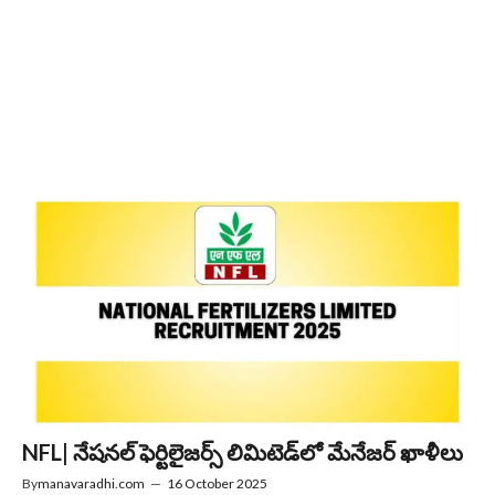
NFL| నేషనల్ ఫెర్టిలైజర్స్‌ లిమిటెడ్‌లో మేనేజర్‌ ఖాళీలు
By
manavaradhi.com
—
16 October 2025