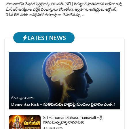
నొయిడాలోని నేషనల్‌ ఫెర్జిలైజర్స్‌ లిమిటెడ్‌ (NFL) రెగ్యులర్ ప్రాతిపదికన ఖాళీగా ఉన్న
మేనేజర్‌ ఉద్యోగాల భర్తీకి దరఖాస్తులు కోరుతోంది. అర్హత గల అభ్యర్థులు అక్టోబర్
31వ తేదీ వరకు ఆన్‌లైన్‌లో దరఖాస్తులు చేసుకోవచ్చు. ...
LATEST NEWS
5 August 2026
Dementia Risk – మతిమరుపు వ్యాధిపై మందుల ప్రభావం ఎంత..!
Sri Hanuman Sahasranamavali – శ్రీ
హనుమత్సహస్రనామావళిః
4 August 2026