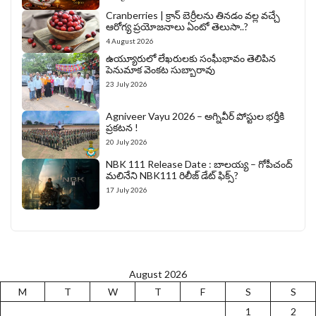
Cranberries | క్రాన్ బెర్రీల‌ను తిన‌డం వ‌ల్ల వచ్చే
ఆరోగ్య ప్రయోజనాలు ఏంటో తెలుసా..?
4 August 2026
ఉయ్యూరులో లేఖరులకు సంఘీభావం తెలిపిన
పెనుమాక వెంకట సుబ్బారావు
23 July 2026
Agniveer Vayu 2026 – అగ్నివీర్‌ పోస్టుల భర్తీకి
ప్రకటన !
20 July 2026
NBK 111 Release Date : బాలయ్య – గోపీచంద్
మలినేని NBK111 రిలీజ్ డేట్ ఫిక్స్?
17 July 2026
August 2026
M
T
W
T
F
S
S
1
2