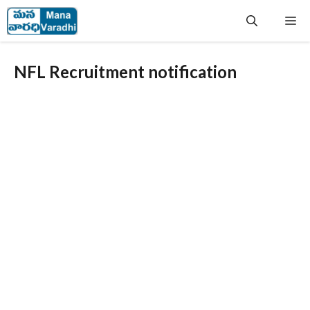
Skip
Me
to
content
NFL Recruitment notification