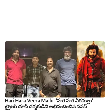
Hari Hara Veera Mallu: ‘హరి హర వీరమల్లు’
ట్రైలర్‌ చూసి దర్శకుడిని అభినందించిన పవన్‌