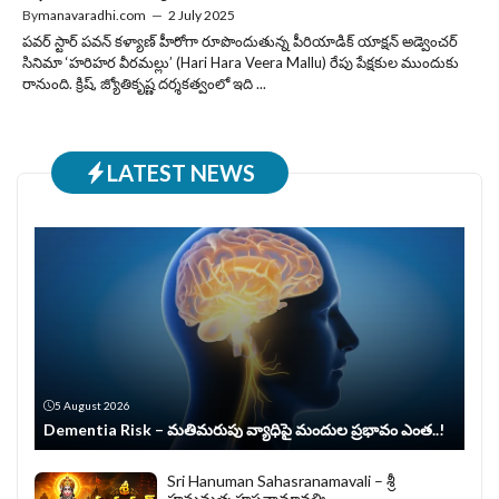
By
manavaradhi.com
—
2 July 2025
పవర్ స్టార్ పవన్‌ కళ్యాణ్ హీరోగా రూపొందుతున్న పీరియాడిక్‌ యాక్షన్‌ అడ్వెంచర్‌
సినిమా ‘హరిహర వీరమల్లు’ (Hari Hara Veera Mallu) రేపు పేక్షకుల ముందుకు
రానుంది. క్రిష్‌, జ్యోతికృష్ణ దర్శకత్వంలో ఇది ...
LATEST NEWS
5 August 2026
Dementia Risk – మతిమరుపు వ్యాధిపై మందుల ప్రభావం ఎంత..!
Sri Hanuman Sahasranamavali – శ్రీ
హనుమత్సహస్రనామావళిః