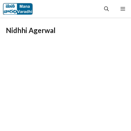
Skip
Me
to
content
Nidhhi Agerwal