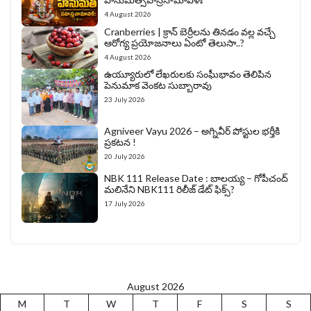
4 August 2026
Cranberries | క్రాన్ బెర్రీల‌ను తిన‌డం వ‌ల్ల వచ్చే
ఆరోగ్య ప్రయోజనాలు ఏంటో తెలుసా..?
4 August 2026
ఉయ్యూరులో లేఖరులకు సంఘీభావం తెలిపిన
పెనుమాక వెంకట సుబ్బారావు
23 July 2026
Agniveer Vayu 2026 – అగ్నివీర్‌ పోస్టుల భర్తీకి
ప్రకటన !
20 July 2026
NBK 111 Release Date : బాలయ్య – గోపీచంద్
మలినేని NBK111 రిలీజ్ డేట్ ఫిక్స్?
17 July 2026
August 2026
M
T
W
T
F
S
S