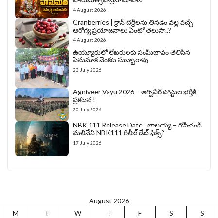
4 August 2026
Cranberries | క్రాన్ బెర్రీల‌ను తిన‌డం వ‌ల్ల వచ్చే
ఆరోగ్య ప్రయోజనాలు ఏంటో తెలుసా..?
4 August 2026
ఉయ్యూరులో లేఖరులకు సంఘీభావం తెలిపిన
పెనుమాక వెంకట సుబ్బారావు
23 July 2026
Agniveer Vayu 2026 – అగ్నివీర్‌ పోస్టుల భర్తీకి
ప్రకటన !
20 July 2026
NBK 111 Release Date : బాలయ్య – గోపీచంద్
మలినేని NBK111 రిలీజ్ డేట్ ఫిక్స్?
17 July 2026
August 2026
M
T
W
T
F
S
S