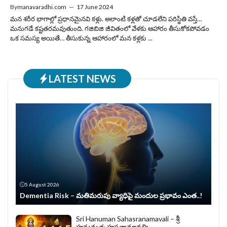
By
manavaradhi.com
—
17 June 2024
మన శరీర భాగాల్లో ప్రధానమైనవి కళ్లు. అలాంటి కళ్లతో చూడలేని పరిస్థితి వస్తే…
మనుగడే కష్టతరమవుతుంది. గజిబిజి జీవితంలో వేళకు ఆహారం తీసుకోకపోవడం
ఒక సమస్య అయితే… తీసుకున్న ఆహారంలో మన కళ్లకు ...
LATEST NEWS
5 August 2026
Dementia Risk – మతిమరుపు వ్యాధిపై మందుల ప్రభావం ఎంత..!
Sri Hanuman Sahasranamavali – శ్రీ
హనుమత్సహస్రనామావళిః