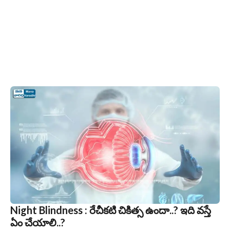
Night Blindness : రేచీకటి చికిత్స ఉందా..? ఇది వస్తే
ఏం చేయాలి..?