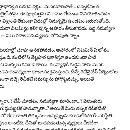
రాధాన్యత కలిగిన కళ్లు… మసకబారిపోతే… చెప్పలేనంత
బైల్ ఫోన్లు, కంప్యూటర్లను విరామం లేకుండా వినియోగించడం
 విశ్రాంతి లేకుండా విధుల్లో నిమగ్నమై ఉండటం జరుగుతోంది.
ునా విటమిన్లు కలిగివున్న ఆహారం తీసుకోవడం పెద్ద సమస్యగా
ణంగా పలు రకాల సమస్యలకు లోనవుతున్నాం.
. రాత్రి సమయాల్లో చూపు ఆనకపోవడం. ఆహారంలో విటమిన్ ఏ లోపం
తుంది. కంటిలోని తెల్లపొర ప్రకాశిస్తూ ఉండకుండా పొడి
ెల్లని మచ్చలు కనబడతాయి. ఈ వ్యాధికి గురైన వారు మసక
రంపర్యంగా కూడా సంక్రమిస్తుంది. దీన్నే రెటినైటిస్ పిగ్మెంటోజా
ణంగా వచ్చే రేచీకటి సమస్యను పోగొట్టవచ్చు. అయితే
దు.
ున్నారా..? టీవీ చూడటం సమస్యగా మారిందా…? వెలుతురు
ను గుర్తుపట్టలేకపోతున్నారా..? అయితే మీరు తప్పక రేచీకటితో
యంలో లేదా కాంతి తక్కువగా ఉన్నప్పుడు చూడలేకపోయే పరిస్థితి.
ణం లాంటిది. దీనితో బాధపడుతున్న వ్యక్తులు చీకటిగా
్లయితే సమస్య జటిలంగా మారినట్లు పరిగణించాలి. ఈ స్థితిలో