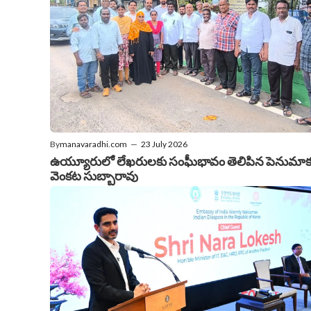
By
manavaradhi.com
—
23 July 2026
ఉయ్యూరులో లేఖరులకు సంఘీభావం తెలిపిన పెనుమా
వెంకట సుబ్బారావు