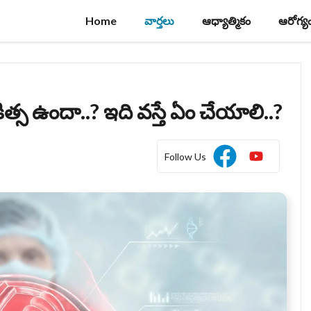
Home
వార్తలు
ఆధ్యాత్మికం
ఆరోగ్య
ిత్స ఉందా..? ఇది వస్తే ఏం చేయాలి..?
Follow Us