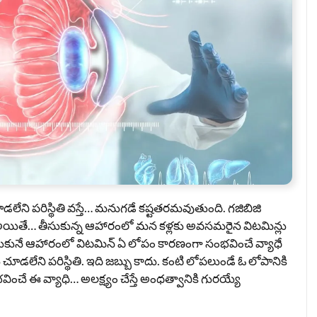
ూడలేని పరిస్థితి వస్తే… మనుగడే కష్టతరమవుతుంది. గజిబిజి
యితే… తీసుకున్న ఆహారంలో మన కళ్లకు అవసమరైన విటమిన్లు
ునే ఆహారంలో విటమిన్ ఏ లోపం కారణంగా సంభవించే వ్యాధే
ూడలేని పరిస్థితి. ఇది జబ్బు కాదు. కంటి లోపలుండే ఓ లోపానికి
ే ఈ వ్యాధి… అలక్ష్యం చేస్తే అంధత్వానికి గురయ్యే