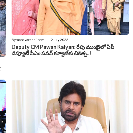
By
manavaradhi.com
—
9 July 2026
Deputy CM Pawan Kalyan: రేపు ముంబైలో ఏపీ
డిప్యూటీ సీఎం పవన్‌ కళ్యాణ్‌కు చికిత్స..!
క