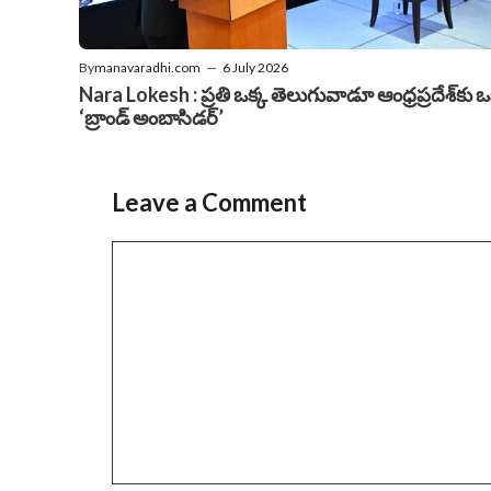
By
manavaradhi.com
—
6 July 2026
Nara Lokesh : ప్రతి ఒక్క తెలుగువాడూ ఆంధ్రప్రదేశ్‌కు 
‘బ్రాండ్ అంబాసిడర్’
Leave a Comment
Comment