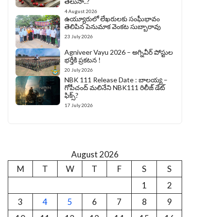
తెలుసా..?
4 August 2026
ఉయ్యూరులో లేఖరులకు సంఘీభావం
తెలిపిన పెనుమాక వెంకట సుబ్బారావు
23 July 2026
Agniveer Vayu 2026 – అగ్నివీర్‌ పోస్టుల
భర్తీకి ప్రకటన !
20 July 2026
NBK 111 Release Date : బాలయ్య –
గోపీచంద్ మలినేని NBK111 రిలీజ్ డేట్
ఫిక్స్?
17 July 2026
August 2026
M
T
W
T
F
S
S
1
2
3
4
5
6
7
8
9