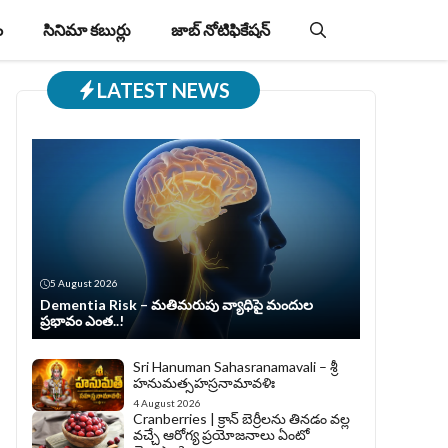
ం
సినిమా కబుర్లు
జాబ్‌ నోటిఫికేషన్‌
LATEST NEWS
5 August 2026
Dementia Risk – మతిమరుపు వ్యాధిపై మందుల
ప్రభావం ఎంత..!
Sri Hanuman Sahasranamavali – శ్రీ
హనుమత్సహస్రనామావళిః
4 August 2026
Cranberries | క్రాన్ బెర్రీల‌ను తిన‌డం వ‌ల్ల
వచ్చే ఆరోగ్య ప్రయోజనాలు ఏంటో