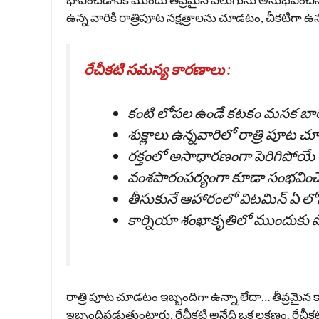
ఉన్న వారికి రాత్రిపూట నక్షత్రాలను చూడటం, చీకటిగా
రేచీకటి సమస్య కారణాలు :
కంటి లోపల ఉండే కటకం మసక బారడం
శుక్లాలు ఉన్నవారిలో రాత్రి పూట
రక్తంలో అసాధారణంగా పెరిగిపోయే చ
వంశపారంపర్యంగా కూడా సంభవించ
తీసుకునే ఆహారంలో విటమిన్ ఏ ల
కార్నియా శంఖాకృతిలో ముందుకు పొ
రాత్రి పూట చూడటం ఇబ్బందిగా ఉన్నా లేదా… తీవ్రమైన 
ఇబ్బందిపడుతుంటారు. రేచీకటి అనేది ఒక లక్షణం. రేచీక