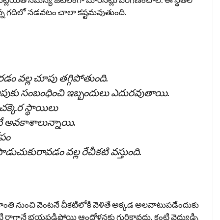
 ఉన్న గదిలో నడవటం చాలా కష్టమవుతుంది.
 వల్ల చూపు తగ్గిపోతుంది.
 చూపుకు సంబంధించి ఇబ్బందులు ఎదురవుతాయి.
క్కెర స్థాయిలు
ే అవకాశాలున్నాయి.
ోపం
డుచుకురావడం వల్ల రేచీకటి వస్తుంది.
కాంతి నుంచి వెంటనే చీకటిలోకి వెళితే అక్కడ అలవాటుపడేందుకు
టి రాగానే భయపడిపోయి ఆందోళనకు గురికావద్దు. కంటి వైద్యుడ్ని