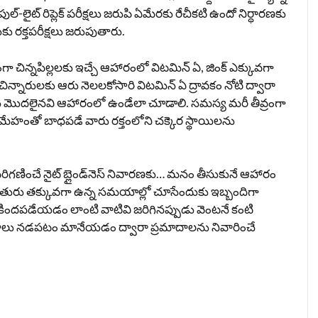
ుల్-లైట్ రిప్లెక్ పరీక్షలు జరుపి ఏమేరకు రేచీకటి ఉందో నిర్ధారణకు
ు రక్తపరీక్షలు జరుపుతారు.
ా చిన్నపిల్లలకు ఇచ్చే ఆహారంలో విటమిన్ ఏ, జింక్ ఎక్కువగా
ిన్నారులకు ఆరు నెలలకోసారి విటమిన్ ఏ ద్రావకం నోటి ద్వారా
పాలు మొదలైనవి ఆహారంలో ఉండేలా చూడాలి. సమస్య మరీ తీవ్రంగా
ధుమేహంతో బాధపడే వారు రక్తంలోని చక్కెర స్థాయిలను
ిగణించే నైట్ బ్లైండ్‌నెస్ నివారణకు… మనం తీసుకునే ఆహారం
ురు తక్కువగా ఉన్న సమయాల్లో చూసేందుకు ఇబ్బందిగా
కిందపడేయడం లాంటి వాటివి జరిగినప్పుడు వెంటనే కంటి
 వాహనాలు నడపటం మానేయడం ద్వారా ప్రమాదాలను నివారించే