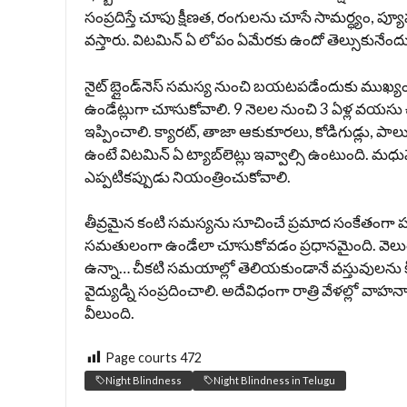
సంప్రదిస్తే చూపు క్షీణత, రంగులను చూసే సామర్ధ్యం, ప్యూప
వస్తారు. విటమిన్ ఏ లోపం ఏమేరకు ఉందో తెల్సుకునేందుక
నైట్ బ్లైండ్‌నెస్ సమస్య నుంచి బయటపడేందుకు ముఖ్యంగ
ఉండేట్లుగా చూసుకోవాలి. 9 నెలల నుంచి 3 ఏళ్ల వయసు చ
ఇప్పించాలి. క్యారట్, తాజా ఆకుకూరలు, కోడిగుడ్లు, 
ఉంటే విటమిన్ ఏ ట్యాబ్‌లెట్లు ఇవ్వాల్సి ఉంటుంది. మ
ఎప్పటికప్పుడు నియంత్రించుకోవాలి.
తీవ్రమైన కంటి సమస్యను సూచించే ప్రమాద సంకేతంగా పర
సమతులంగా ఉండేలా చూసుకోవడం ప్రధానమైంది. వెలుత
ఉన్నా… చీకటి సమయాల్లో తెలియకుండానే వస్తువులను 
వైద్యుడ్ని సంప్రదించాలి. అదేవిధంగా రాత్రి వేళల్లో
వీలుంది.
Page courts
472
Night Blindness
Night Blindness in Telugu