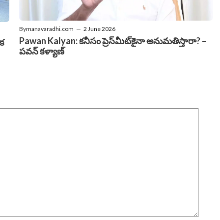
By
manavaradhi.com
—
2 June 2026
Pawan Kalyan: కనీసం ప్రెస్‌మీట్‌కైనా అనుమతిస్తారా? –
ఒక
పవన్ కళ్యాణ్