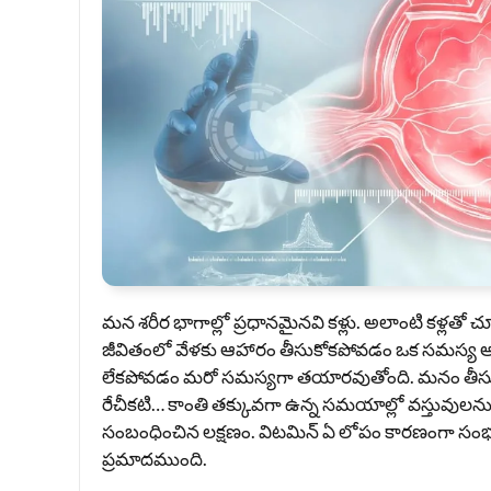
మన శరీర భాగాల్లో ప్రధానమైనవి కళ్లు. అలాంటి కళ్లతో చ
జీవితంలో వేళకు ఆహారం తీసుకోకపోవడం ఒక సమస్య అ
లేకపోవడం మరో సమస్యగా తయారవుతోంది. మనం తీసుక
రేచీకటి… కాంతి తక్కువగా ఉన్న సమయాల్లో వస్తువులను చ
సంబంధించిన లక్షణం. విటమిన్ ఏ లోపం కారణంగా సంభవించ
ప్రమాదముంది.