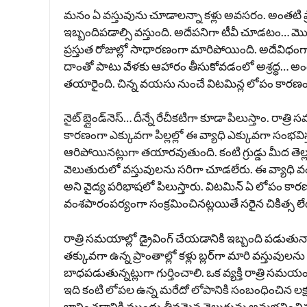
మనం ఏ వస్తువును చూడాలన్నా కళ్లు అవసరం. అంతటి ప్
ఇబ్బందిపడాల్సి వస్తుంది. అదేపనిగా టీవీ చూడటం… మొ
ప్రస్తుత రోజుల్లో సాధారణంగా మారిపోయింది. అదేవిధంగా
దాంతో పాటు వేళకు ఆహారం తీసుకోవడంలో అశ్రద్ధ… అంద
తయారైంది. చిన్న వయసు నుంచే విటమిన్ల లోపం కార
నైట్ బ్లైండ్‌నెస్… దీన్నే రేచీకటిగా కూడా పిలుస్తాం
కారణంగా ఎక్కువగా పిల్లల్లో ఈ వ్యాధి ఎక్కువగా సంభవిస్
ఆరిపోయినట్లుగా తయారవుతుంది. కంటి గ్రుడ్డు మీద త
వెలుతురులో వస్తువులను సరిగా చూడలేరు. ఈ వ్యాధి వంశపా
అని వైద్య పరిభాషలో పిలుస్తారు. విటమిన్ ఏ లోపం కార
వంశపారంపర్యంగా సంక్రమించినట్లయితే సరైన చికిత్స లే
రాత్రి సమయాల్లో డ్రైవింగ్ చేయడానికి ఇబ్బంది పడుత
తక్కువగా ఉన్న ప్రాంతాల్లో కళ్లు బ్లర్‌గా మారి వస్తువుల
బాధపడుతున్నట్లుగా గుర్తించాలి. ఒక వ్యక్తి రాత్రి సమ
ఇది కంటి లోపల ఉన్న మరేదో లోపానికి సంబంధించిన లక్ష
భావించడానికి ముందు తీవ్రమైన వెలుగును అనుభవించినట