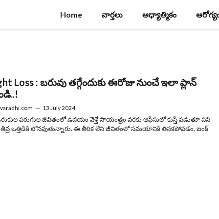
Home
వార్తలు
ఆధ్యాత్మికం
ఆరోగ్య
t Loss : బరువు తగ్గేందుకు ఈరోజు నుంచే ఇలా ప్లాన్
డి..!
varadhi.com
—
13 July 2024
త ఉరుకుల పరుగుల జీవితంలో ఉదయం వెళ్తే సాయంత్రం వరకు ఆఫీసులో కుస్తీ పడుతూ పని
తీవ్ర ఒత్తిడికి లోనవుతున్నారు. ఈ తీరిక లేని జీవితంలో సమయానికి తినకపోవడం, జంక్