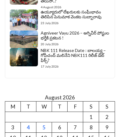
తెలుసా..?
4 August 2026
ఉయ్యూరులో లేఖరులకు సంఘీభావం
తెలిపిన పెనుమాక వెంకట సుబ్బారావు
23 July 2026
Agniveer Vayu 2026 – అగ్నివీర్‌ పోస్టుల
భర్తీకి ప్రకటన !
20 July 2026
NBK 111 Release Date : బాలయ్య –
గోపీచంద్ మలినేని NBK111 రిలీజ్ డేట్
ఫిక్స్?
17 July 2026
August 2026
M
T
W
T
F
S
S
1
2
3
4
5
6
7
8
9