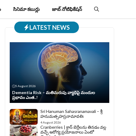
ం
సినిమా కబుర్లు
జాబ్‌ నోటిఫికేషన్‌
LATEST NEWS
5 August 2026
Dementia Risk – మతిమరుపు వ్యాధిపై మందుల
ప్రభావం ఎంత..!
Sri Hanuman Sahasranamavali – శ్రీ
హనుమత్సహస్రనామావళిః
4 August 2026
Cranberries | క్రాన్ బెర్రీల‌ను తిన‌డం వ‌ల్ల
వచ్చే ఆరోగ్య ప్రయోజనాలు ఏంటో