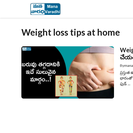
Skip
to
content
Weight loss tips at home
Weigh
చేయం
By
mana
ప్రస్తు
భారంతో 
ఫుడ్ ...