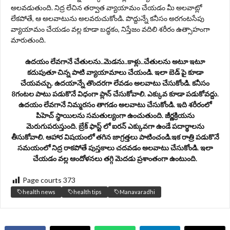
అలవడుతుంది. నిద్ర లేచిన తర్వాత వ్యాయామం చేయడం మీ అలవాట్లో
లేకపోతే, ఆ అలవాటును అలవరుచుకోండి. పొద్దున్నే కనీసం అరగంటసేపు
వ్యాయామం చేయడం వల్ల కూడా బద్ధకం, నిస్తేజం వదిలి శరీరం ఉత్సాహంగా
మారుతుంది.
ఉదయం లేవగానే చేతులను..మెడను..కాళ్లు..చేతులను అటూ ఇటూ
కదుపుతూ చిన్న పాటి వ్యాయామాలు చేయండి. ఇలా బెడ్ పై కూడా
చేయవచ్చు. ఉదయాన్నే తొందరగా లేవడం అలవాటు చేసుకోండి. కనీసం
8గంటల పాటు పడుకొనే విధంగా ప్లాన్ చేసుకోవాలి. ఎక్కువ కూడా పడుకోవద్దు.
ఉదయం లేవగానే నిమ్మరసం తాగడం అలవాటు చేసుకోండి. ఇది శరీరంలో
పిహెచ్ స్థాయిలను సమతుల్యంగా ఉంచుతుంది. జీర్ణక్రియను
మెరుగుపరుస్తుంది. బ్రేక్ ఫాస్ట్ లో ఐరన్ ఎక్కువగా ఉండే పదార్థాలను
తీసుకోవాలి. ఆహార విషయంలో తగిన జాగ్రత్తలు పాటించండి.ఇక రాత్రి పడుకొనే
సమయంలో నిద్ర రాకపోతే పుస్తకాలు చదవడం అలవాటు చేసుకోండి. ఇలా
చేయడం వల్ల ఆందోళనలు తగ్గి మెదడు ప్రశాంతంగా ఉంటుంది.
Page courts
373
health news
health tips
Manavaradhi