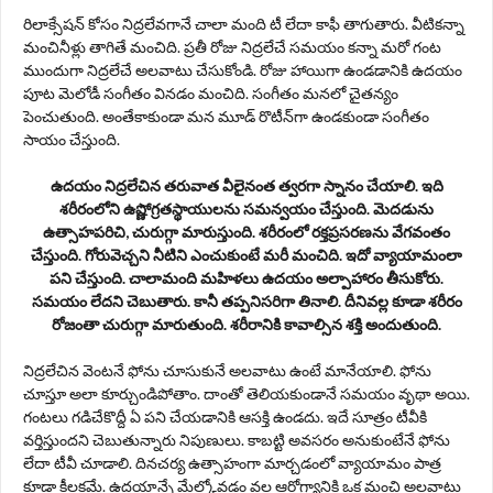
రిలాక్సేషన్‌ కోసం నిద్రలేవగానే చాలా మంది టీ లేదా కాఫీ తాగుతారు. వీటికన్నా
మంచినీళ్లు తాగితే మంచిది. ప్రతీ రోజు నిద్రలేచే సమయం కన్నా మరో గంట
ముందుగా నిద్రలేచే అలవాటు చేసుకోండి. రోజు హాయిగా ఉండడానికి ఉదయం
పూట మెలోడీ సంగీతం వినడం మంచిది. సంగీతం మనలో చైతన్యం
పెంచుతుంది. అంతేకాకుండా మన మూడ్‌ రొటీన్‌గా ఉండకుండా సంగీతం
సాయం చేస్తుంది.
ఉదయం నిద్రలేచిన తరువాత వీలైనంత త్వరగా స్నానం చేయాలి. ఇది
శరీరంలోని ఉష్ణోగ్రతస్థాయులను సమన్వయం చేస్తుంది. మెదడును
ఉత్సాహపరిచి, చురుగ్గా మారుస్తుంది. శరీరంలో రక్తప్రసరణను వేగవంతం
చేస్తుంది. గోరువెచ్చని నీటిని ఎంచుకుంటే మరీ మంచిది. ఇదో వ్యాయామంలా
పని చేస్తుంది. చాలామంది మహిళలు ఉదయం అల్పాహారం తీసుకోరు.
సమయం లేదని చెబుతారు. కానీ తప్పనిసరిగా తినాలి. దీనివల్ల కూడా శరీరం
రోజంతా చురుగ్గా మారుతుంది. శరీరానికి కావాల్సిన శక్తి అందుతుంది.
నిద్రలేచిన వెంటనే ఫోను చూసుకునే అలవాటు ఉంటే మానేయాలి. ఫోను
చూస్తూ అలా కూర్చుండిపోతాం. దాంతో తెలియకుండానే సమయం వృథా అయి.
గంటలు గడిచేకొద్దీ ఏ పని చేయడానికి ఆసక్తి ఉండదు. ఇదే సూత్రం టీవీకి
వర్తిస్తుందని చెబుతున్నారు నిపుణులు. కాబట్టి అవసరం అనుకుంటేనే ఫోను
లేదా టీవీ చూడాలి. దినచర్య ఉత్సాహంగా మార్చడంలో వ్యాయామం పాత్ర
కూడా కీలకమే. ఉదయాన్నే మేల్కోవడం వల్ల ఆరోగ్యానికి ఒక మంచి అలవాటు