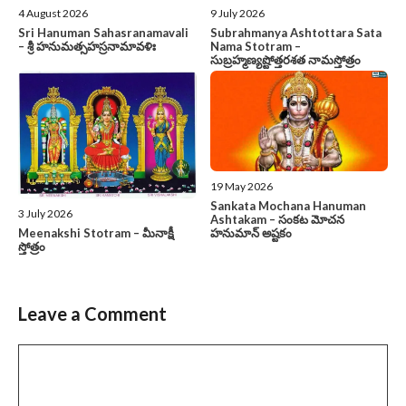
4 August 2026
9 July 2026
Sri Hanuman Sahasranamavali
Subrahmanya Ashtottara Sata
– శ్రీ హనుమత్సహస్రనామావళిః
Nama Stotram –
సుబ్రహ్మణ్యష్టోత్తరశత నామస్తోత్రం
19 May 2026
Sankata Mochana Hanuman
3 July 2026
Ashtakam – సంకట మోచన
హనుమాన్ అష్టకం
Meenakshi Stotram – మీనాక్షీ
స్తోత్రం
Leave a Comment
Comment