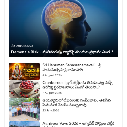
5 August 2026
Dementia Risk – మతిమరుపు వ్యాధిపై మందుల ప్రభావం ఎంత..!
Sri Hanuman Sahasranamavali – శ్రీ
హనుమత్సహస్రనామావళిః
4 August 2026
Cranberries | క్రాన్ బెర్రీల‌ను తిన‌డం వ‌ల్ల వచ్చే
ఆరోగ్య ప్రయోజనాలు ఏంటో తెలుసా..?
4 August 2026
ఉయ్యూరులో లేఖరులకు సంఘీభావం తెలిపిన
పెనుమాక వెంకట సుబ్బారావు
23 July 2026
Agniveer Vayu 2026 – అగ్నివీర్‌ పోస్టుల భర్తీకి