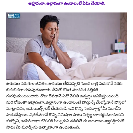
ఆహ్లాదంగా..ఉల్లాసంగా ఉండాలంటే ఏమి చేయాలి.
ఉరుకుల పరుగుల జీవితం..ఉదయం లేచినప్పటి నుండి రాత్రి పడుకొనే వరకు
బిజీ బిజీగా గడుపుతుంటారు. దీనితో కొంత మానసిక వత్తిడికి
గురవుతుంటుంటారు. రోజు లేవగానే ఏదో వెలితి ఉన్నట్లు అనిపిస్తుంటుంది.
మరి రోజంతా ఆహ్లాదంగా..ఉల్లాసంగా ఉండాలంటే పొద్దున్నే మేల్కోగానే ఫోన్లలో
మాట్లాడడం, ఇమెయిల్స్‌ చెక్‌ చేయకండి. ఇవి కొన్ని సందర్భాల్లో మీ మూడ్‌ని
పాడుచేస్తాయి. నిద్రలేవగానే కొన్ని నిమిషాల పాటు నిశ్శబ్దంగా కళ్లుమూసుకుని
కూర్చొని, ఊపిరి బాగా లోపలికి పీల్చుకుని వదిలితే ఈ అలవాటు శ్వాసక్రియతో
పాటు మీ మూడ్స్‌ను ఉత్సాహంగా ఉంచుతుంది.