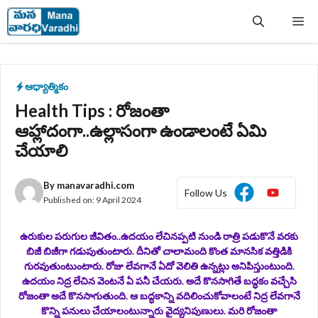
Skip
Me
to
content
ఆధ్యాత్మికం
Health Tips : రోజంతా
ఆహ్లాదంగా..ఉల్లాసంగా ఉండాలంటే ఏమి
చేయాలి
By
manavaradhi.com
Follow Us
Published on:
9 April 2024
ఉరుకుల పరుగుల జీవితం..ఉదయం లేచినప్పటి నుండి రాత్రి పడుకొనే వరకు
బిజీ బిజీగా గడుపుతుంటారు. దీనితో చాలామంది కొంత మానసిక వత్తిడికి
గురవుతుంటుంటారు. రోజు లేవగానే ఏదో వెలితి ఉన్నట్లు అనిపిస్తుంటుంది.
ఉదయం నిద్ర లేచిన వెంటనే ఏ పనీ చేయరు. అదే కొనసాగితే బద్ధకం వచ్చేసి
రోజంతా అదే కొనసాగుతుంది. ఆ బద్ధకాన్ని వదిలించుకోవాలంటే నిద్ర లేవగానే
కొన్ని పనులు చేయాలంటున్నారు వైద్యనిపుణులు. మరి రోజంతా