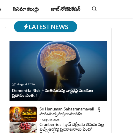
ం
సినిమా కబుర్లు
జాబ్‌ నోటిఫికేషన్‌
LATEST NEWS
5 August 2026
Dementia Risk – మతిమరుపు వ్యాధిపై మందుల
ప్రభావం ఎంత..!
Sri Hanuman Sahasranamavali – శ్రీ
హనుమత్సహస్రనామావళిః
4 August 2026
Cranberries | క్రాన్ బెర్రీల‌ను తిన‌డం వ‌ల్ల
వచ్చే ఆరోగ్య ప్రయోజనాలు ఏంటో