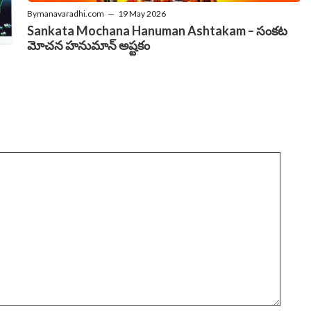
By
manavaradhi.com
—
19 May 2026
Sankata Mochana Hanuman Ashtakam – సంకట
మోచన హనుమాన్ అష్టకం