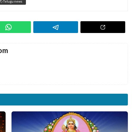
Telugu news
com