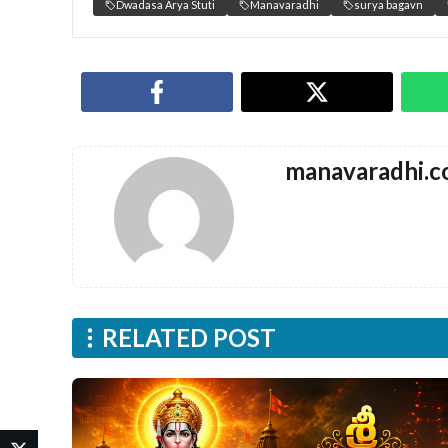
Dwadasa Arya Stuti
Manavaradhi
surya bagavn
manavaradhi.
RELATED POST