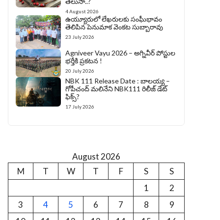
తెలుసా..?
4 August 2026
ఉయ్యూరులో లేఖరులకు సంఘీభావం
తెలిపిన పెనుమాక వెంకట సుబ్బారావు
23 July 2026
Agniveer Vayu 2026 – అగ్నివీర్‌ పోస్టుల
భర్తీకి ప్రకటన !
20 July 2026
NBK 111 Release Date : బాలయ్య –
గోపీచంద్ మలినేని NBK111 రిలీజ్ డేట్
ఫిక్స్?
17 July 2026
August 2026
M
T
W
T
F
S
S
1
2
3
4
5
6
7
8
9