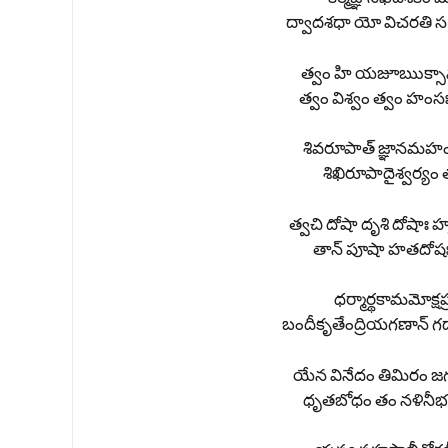
ద్వాదశధా యో విచరతి స 
త్వం హి యజూఋక్సామ
త్వం విశ్వం త్వం హం
శివరూపాత్ జ్ఞానమహం త్
శిఖిరూపాదైశ్వర్యం త
త్వచి దోషా దృశి దోషాః 
తాన్ పూషా హతదోషః క
ధర్మార్థకామమోక్షప
బందీకృతేంద్రియగణాన్ 
యేన వినేదం తిమిరం జ
ధృతబోధం తం నళినీభర