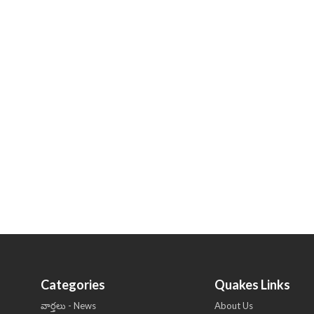
Categories
Quakes Links
వార్తలు - News
About Us