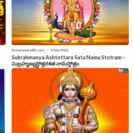
By
manavaradhi.com
—
9 July 2026
Subrahmanya Ashtottara Sata Nama Stotram –
సుబ్రహ్మణ్యష్టోత్తరశత నామస్తోత్రం