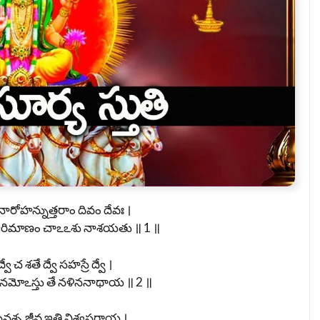
నారోహన్నుత్తరాం దివం దేవః ।
హరిమాణం చాఽఽశు నాశయతు ॥ 1 ॥
్వే చ శతే ద్వే సహస్రే ద్వే ।
మోఽస్తు తే నళిననాథాయ ॥ 2 ॥
నశ్చ జీవ ఇతి విశ్వసర్గాయ ।