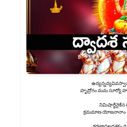
ఉద్యన్నద్యవివస్వా
హృద్రోగం మమ సూర్యో 
నిమిషార్ధేనైకేన ద
క్రమమాణ యోజనానాం న
కర్మజ్ఞానఖదశకం మ