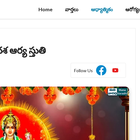
Home
వార్తలు
ఆధ్యాత్మికం
ఆరోగ్య
 ఆర్య స్తుతి
Follow Us