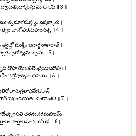
ద్వాదశమూర్తిరస్తు మోదాయ ॥ 3 ॥
ః త్వమాగమస్త్వం వషట్కారః ।
సః త్వం భానో పరమహంసశ్చ ॥ 4 ॥
వత్తో ముక్తిం జనార్దనాకారాత్ ।
్వత్తశ్చారోగ్యమిచ్ఛామి ॥ 5 ॥
హృది దోషా యేఽఖిలేంద్రియజదోషాః ।
ించిద్రోషాగ్నినా దహతు ॥ 6 ॥
్రతిరోధానుగ్రతాపవేగకరాన్ ।
గదాన్ విఖండయతు చండాంశుః ॥ 7 ॥
గదేత్య గ్రసతి చరమచరమఖిలమ్ ।
్తారం హర్తారమాపదామీడే ॥ 8 ॥