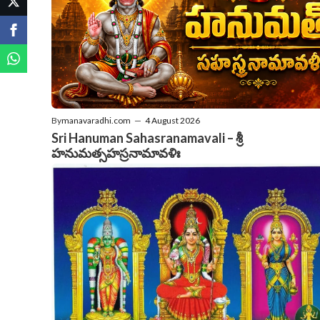
By
manavaradhi.com
—
4 August 2026
Sri Hanuman Sahasranamavali – శ్రీ
హనుమత్సహస్రనామావళిః