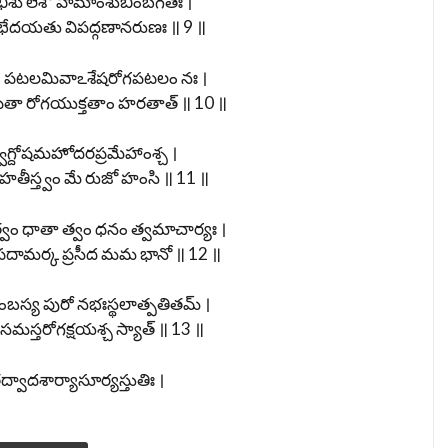
ీశు లేశో హిమాంశుబింబగతః ।
భేదయతు విపద్గణానరుణః ॥ 9 ॥
రం పటలమివాఽశేషరోగపటలం నః ।
ితా రోగయుక్తతాం హరతాత్ ॥ 10 ॥
త్వగ్దోషమహోదరప్రమేహాంశ్చ ।
తీస్త్వం మే రుజో హంసి ॥ 11 ॥
వం ధాతా త్వం ధనం త్వమాచార్యః ।
 విపదామర్క ప్రసీద మమ భానో ॥ 12 ॥
ంబస్య పురో నభఃస్థలాత్పతితమ్ ।
సమస్తరోగక్షయశ్చ స్యాత్ ॥ 13 ॥
ద్వాదశార్యాసూర్యస్తుతిః ।