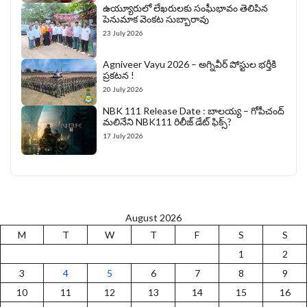
ఉయ్యూరులో లేఖరులకు సంఘీభావం తెలిపిన
పెనుమాక వెంకట సుబ్బారావు
23 July 2026
Agniveer Vayu 2026 – అగ్నివీర్‌ పోస్టుల భర్తీకి
ప్రకటన !
20 July 2026
NBK 111 Release Date : బాలయ్య – గోపీచంద్
మలినేని NBK111 రిలీజ్ డేట్ ఫిక్స్?
17 July 2026
August 2026
M
T
W
T
F
S
S
1
2
3
4
5
6
7
8
9
10
11
12
13
14
15
16