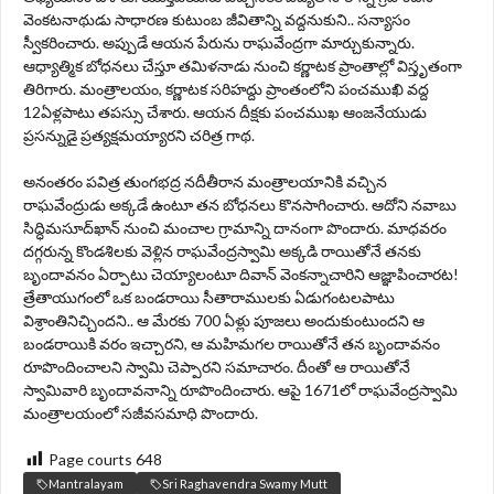
వెంకటనాథుడు సాధారణ కుటుంబ జీవితాన్ని వద్దనుకుని.. సన్యాసం
స్వీకరించారు. అప్పుడే ఆయన పేరును రాఘవేంద్రగా మార్చుకున్నారు.
ఆధ్యాత్మిక బోధనలు చేస్తూ తమిళనాడు నుంచి కర్ణాటక ప్రాంతాల్లో విస్తృతంగా
తిరిగారు. మంత్రాలయం, కర్ణాటక సరిహద్దు ప్రాంతంలోని పంచముఖి వద్ద
12ఏళ్లపాటు తపస్సు చేశారు. ఆయన దీక్షకు పంచముఖ ఆంజనేయుడు
ప్రసన్నుడై ప్రత్యక్షమయ్యారని చరిత్ర గాథ.
అనంతరం పవిత్ర తుంగభద్ర నదీతీరాన మంత్రాలయానికి వచ్చిన
రాఘవేంద్రుడు అక్కడే ఉంటూ తన బోధనలు కొనసాగించారు. ఆదోని నవాబు
సిద్ధిమసూద్‌ఖాన్‌ నుంచి మంచాల గ్రామాన్ని దానంగా పొందారు. మాధవరం
దగ్గరున్న కొండశిలకు వెళ్లిన రాఘవేంద్రస్వామి అక్కడి రాయితోనే తనకు
బృందావనం ఏర్పాటు చెయ్యాలంటూ దివాన్‌ వెంకన్నాచారిని ఆజ్ఞాపించారట!
త్రేతాయుగంలో ఒక బండరాయి సీతారాములకు ఏడుగంటలపాటు
విశ్రాంతినిచ్చిందని.. ఆ మేరకు 700 ఏళ్లు పూజలు అందుకుంటుందని ఆ
బండరాయికి వరం ఇచ్చారని, ఆ మహిమగల రాయితోనే తన బృందావనం
రూపొందించాలని స్వామి చెప్పారని సమాచారం. దీంతో ఆ రాయితోనే
స్వామివారి బృందావనాన్ని రూపొందించారు. ఆపై 1671లో రాఘవేంద్రస్వామి
మంత్రాలయంలో సజీవసమాధి పొందారు.
Page courts
648
Mantralayam
Sri Raghavendra Swamy Mutt