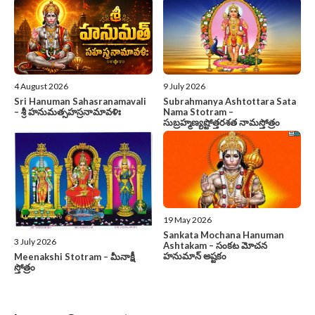
4 August 2026
9 July 2026
Sri Hanuman Sahasranamavali
Subrahmanya Ashtottara Sata
– శ్రీ హనుమత్సహస్రనామావళిః
Nama Stotram –
సుబ్రహ్మణ్యష్టోత్తరశత నామస్తోత్రం
19 May 2026
Sankata Mochana Hanuman
3 July 2026
Ashtakam – సంకట మోచన
హనుమాన్ అష్టకం
Meenakshi Stotram – మీనాక్షీ
స్తోత్రం