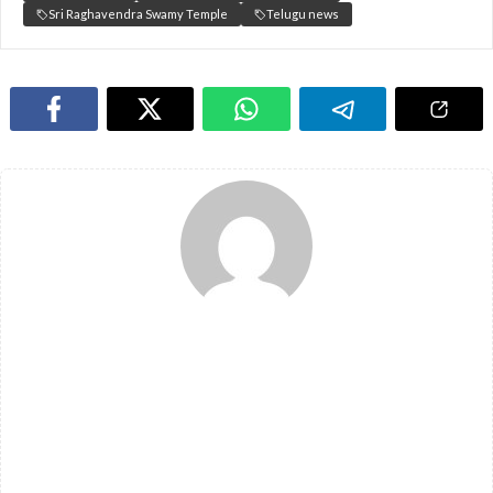
Sri Raghavendra Swamy Temple
Telugu news