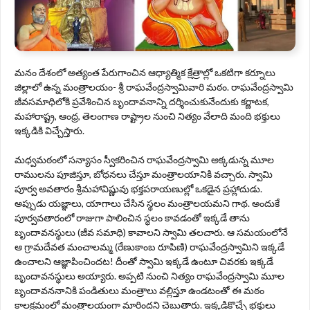
మనం దేశంలో అత్యంత పేరుగాంచిన ఆధ్యాత్మిక క్షేత్రాల్లో ఒకటిగా కర్నూలు
జిల్లాలో ఉన్న మంత్రాలయం- శ్రీ రాఘవేంద్రస్వామివారి మఠం. రాఘవేంద్రస్వామి
జీవసమాధిలోకి ప్రవేశించిన బృందావనాన్ని దర్శించుకునేందుకు కర్ణాటక,
మహారాష్ట్ర, ఆంధ్ర, తెలంగాణ రాష్ట్రాల నుంచి నిత్యం వేలాది మంది భక్తులు
ఇక్కడికి విచ్చేస్తారు.
మధ్వమఠంలో సన్యాసం స్వీకరించిన రాఘవేంద్రస్వామి అక్కడున్న మూల
రాములను పూజిస్తూ, బోధనలు చేస్తూ మంత్రాలయానికి వచ్చారు. స్వామి
పూర్వ అవతారం శ్రీమహావిష్ణువు భక్తపరాయణుల్లో ఒకడైన ప్రహ్లాదుడు.
అప్పుడు యజ్ఞాలు, యాగాలు చేసిన స్థలం మంత్రాలయమని గాథ. అందుకే
పూర్వవతారంలో రాజుగా పాలించిన స్థలం కావడంతో ఇక్కడే తాను
బృందావనస్థులు (జీవ సమాధి) కావాలని స్వామి తలచారు. ఆ సమయంలోనే
ఆ గ్రామదేవత మంచాలమ్మ (రేణుకాంబ రూపిణి) రాఘవేంద్రస్వామిని ఇక్కడే
ఉంచాలని ఆజ్ఞాపించిందట! దీంతో స్వామి ఇక్కడే ఉంటూ చివరకు ఇక్కడే
బృందావనస్థులు అయ్యారు. అప్పటి నుంచి నిత్యం రాఘవేంద్రస్వామి మూల
బృందావననానికి పండితులు మంత్రాలు వల్లిస్తూ ఉండటంతో ఈ మఠం
కాలక్రమంలో మంత్రాలయంగా మారిందని చెబుతారు. ఇక్కడికొచ్చే భక్తులు