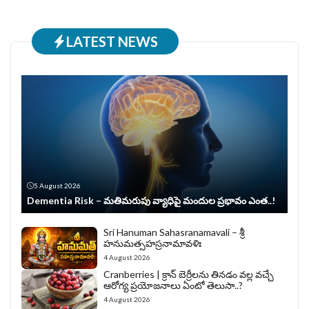
LATEST NEWS
5 August 2026
Dementia Risk – మతిమరుపు వ్యాధిపై మందుల ప్రభావం ఎంత..!
Sri Hanuman Sahasranamavali – శ్రీ
హనుమత్సహస్రనామావళిః
4 August 2026
Cranberries | క్రాన్ బెర్రీల‌ను తిన‌డం వ‌ల్ల వచ్చే
ఆరోగ్య ప్రయోజనాలు ఏంటో తెలుసా..?
4 August 2026