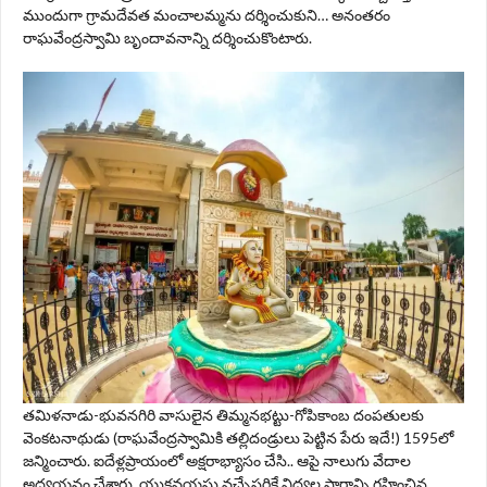
ముందుగా గ్రామదేవత మంచాలమ్మను దర్శించుకుని… అనంతరం
రాఘవేంద్రస్వామి బృందావనాన్ని దర్శించుకొంటారు.
తమిళనాడు-భువనగిరి వాసులైన తిమ్మనభట్టు-గోపికాంబ దంపతులకు
వెంకటనాథుడు (రాఘవేంద్రస్వామికి తల్లిదండ్రులు పెట్టిన పేరు ఇదే!) 1595లో
జన్మించారు. ఐదేళ్లప్రాయంలో అక్షరాభ్యాసం చేసి.. ఆపై నాలుగు వేదాల
అధ్యయనం చేశారు. యుక్తవయసు వచ్చేసరికే విద్యల సారాన్ని గ్రహించిన