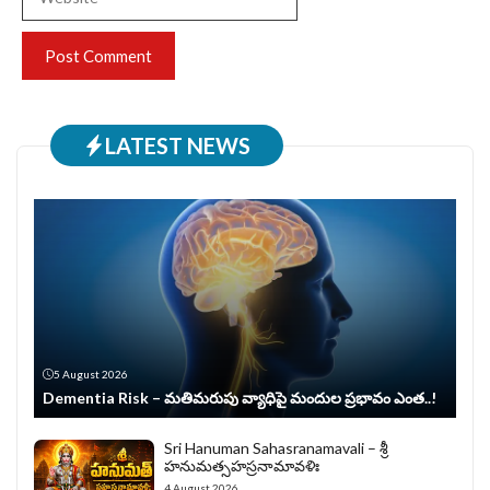
LATEST NEWS
5 August 2026
Dementia Risk – మతిమరుపు వ్యాధిపై మందుల ప్రభావం ఎంత..!
Sri Hanuman Sahasranamavali – శ్రీ
హనుమత్సహస్రనామావళిః
4 August 2026