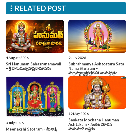
RELATED POST
4 August 2026
9 July 2026
Sri Hanuman Sahasranamavali
Subrahmanya Ashtottara Sata
– శ్రీ హనుమత్సహస్రనామావళిః
Nama Stotram –
సుబ్రహ్మణ్యష్టోత్తరశత నామస్తోత్రం
19 May 2026
Sankata Mochana Hanuman
3 July 2026
Ashtakam – సంకట మోచన
హనుమాన్ అష్టకం
Meenakshi Stotram – మీనాక్షీ