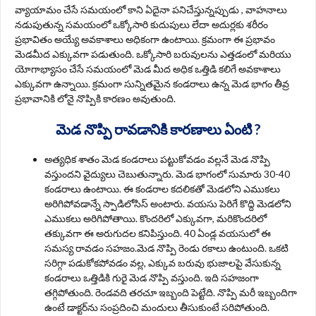
వ్యాయామం చేసే సమయంలో కాని ఏదైనా పనిచేస్తున్నప్పుడు , వాహనాలు
నడుపుతున్న సమయంలో ఒక్కోసారి కుదుపులు లేదా అదుర్లకు శరీరం
ప్రభావితం అయ్యే అవకాశాలు అధికంగా ఉంటాయి. క్రమంగా ఈ ప్రభావం
మెడమీద ఎక్కువగా పడుతుంది. ఒక్కోసారి బరువులను ఎత్తడంలో మరియు
యోగాభ్యాసం చేసే సమయంలో మెడ మీద అధిక ఒత్తిడి కలిగే అవకాశాలు
ఎక్కువగా ఉన్నాయి. క్రమంగా సున్నితమైన కండరాలు ఉన్న మెడ భాగం తీవ్ర
ప్రభావానికి లోనై నొప్పికి కారణం అవుతుంది.
మెడ నొప్పి రావడానికి కారణాలు ఏంటి ?
అత్యధిక శాతం మెడ కండరాలు పట్టుకోవడం వల్లనే మెడ నొప్పి
వస్తుందని వైద్యులు చెబుతున్నారు. మెడ భాగంలో సుమారు 30-40
కండరాలు ఉంటాయి. ఈ కండరాల కదలికతో మెడలోని ఎముకలు
అరిగిపోవడాన్నే స్పాడిలోసిస్‌ అంటారు. వయసు పెరిగే కొద్ది మెడలోని
ఎముకలు అరిగిపోతాయి. కొందరిలో ఎక్కువగా, మరికొందరిలో
తక్కువగా ఈ అరుగుదల కనిపిస్తుంది. 40 ఏండ్ల వయసులో ఈ
సమస్య రావడం సహజం.మెడ నొప్పి రెండు రకాలు ఉంటుంది. ఒకటి
సరిగ్గా పడుకోకపోవడం వల్ల, ఎక్కువ బరువు భుజాలపై వేసుకున్న
కండరాలు ఒత్తిడికి గురై మెడ నొప్పి వస్తుంది. ఇది సహజంగా
తగ్గిపోతుంది. రెండవది తరచూ ఇబ్బంది పెట్టేది. నొప్పి మరీ ఇబ్బందిగా
ఉంటే డాక్టర్‌ను సంప్రదించి మందులు తీసుకుంటే సరిపోతుంది.