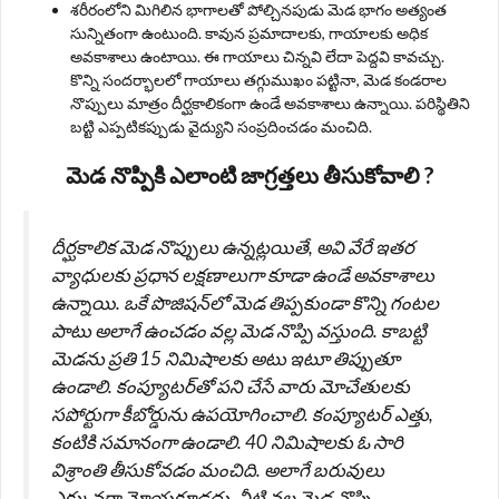
శరీరంలోని మిగిలిన భాగాలతో పోల్చినపుడు మెడ భాగం అత్యంత
సున్నితంగా ఉంటుంది. కావున ప్రమాదాలకు, గాయాలకు అధిక
అవకాశాలు ఉంటాయి. ఈ గాయాలు చిన్నవి లేదా పెద్దవి కావచ్చు.
కొన్ని సందర్భాలలో గాయాలు తగ్గుముఖం పట్టినా, మెడ కండరాల
నొప్పులు మాత్రం దీర్ఘకాలికంగా ఉండే అవకాశాలు ఉన్నాయి. పరిస్థితిని
బట్టి ఎప్పటికప్పుడు వైద్యుని సంప్రదించడం మంచిది.
మెడ నొప్పికి ఎలాంటి జాగ్రత్తలు తీసుకోవాలి ?
దీర్ఘకాలిక మెడ నొప్పులు ఉన్నట్లయితే, అవి వేరే ఇతర
వ్యాధులకు ప్రధాన లక్షణాలుగా కూడా ఉండే అవకాశాలు
ఉన్నాయి. ఒకే పొజిషన్‌లో మెడ తిప్పకుండా కొన్ని గంటల
పాటు అలాగే ఉంచడం వల్ల మెడ నొప్పి వస్తుంది. కాబట్టి
మెడను ప్రతి 15 నిమిషాలకు అటు ఇటూ తిప్పుతూ
ఉండాలి. కంప్యూటర్‌తో పని చేసే వారు మోచేతులకు
సపోర్టుగా కీబోర్డును ఉపయోగించాలి. కంప్యూటర్‌ ఎత్తు,
కంటికి సమానంగా ఉండాలి. 40 నిమిషాలకు ఓ సారి
విశ్రాంతి తీసుకోవడం మంచిది. అలాగే బరువులు
ఎక్కువగా మోయకూడదు. వీటి వల్ల మెడ నొప్పి