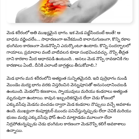
మెడ శరీరంలో అతి ముఖ్యమైన భాగం. ఇక మెడ పట్టేసిందంటే అంతే! ఆ
బాధను వర్ణించలేం…. సాధారణంగా అనేకమంది కాలానుగుణంగా, కొన్ని రకాల
భంగిమల కారణంగా మెడనొప్పిని ఎదుర్కొంటూ ఉంటారు. కొన్ని సందర్భాలలో
గాయాలు, ప్రమాదాల వంటి వాటివలన కూడా సంభవించవచ్చు. నొప్పి తీవ్రత
దాని కారకాల మీద ఆధారపడి ఉంటుంది. . అసలు మెడ నొప్పి రావడానికి గల
కారణాలు ఏంటి.. దీనికి ఎలాంటి జాగ్రత్తలు తీసుకోవాలి..?
మెడ భాగం మన శరీరంలోని అత్యంత సున్నితమైనది. ఇది పుర్రెభాగం నుండి
మొండెం మద్య భాగం వరకు విస్తరించిన వెన్నుపూసతో అనుసంధానించబడి
ఉంటుంది. మెడలోని కణజాలం, స్నాయువులు మరియు కండరాలు అత్యంత
మృదువుగా ఉంటాయి. కావున ఇబ్బందికరమైన లేదా చెడు కోణంలో
ఎక్కువసేపు మెడను వంచడం ద్వారా మెడ కండరాల నొప్పులు వచ్చే అవకాశం
ఉంది. ముఖ్యంగా కంప్యూటర్ ముందు పనిచేస్తున్నప్పుడు లేదా చెవికి మరియు
భుజం మధ్య ఎక్కువసేపు ఫోన్ ఉంచి మాట్లాడడం మూలంగా లేదా
నిద్రపోతున్నప్పుడు చెడు భంగిమల కారణంగా మెడనొప్పి కలిగే అవకాశాలు
ఉన్నాయి.