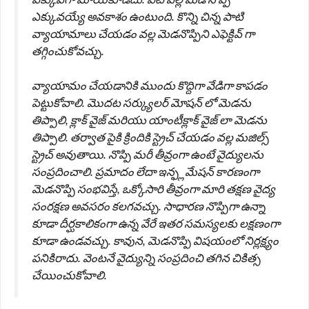
ఎక్కువయ్యే అవకాశం ఉంటుంది. కొన్ని చిన్న పాటి
వ్యాయామాలు చేయడం వల్ల మెడనొప్పిని ఎఫెక్టివ్ గా
తగ్గించుకోవచ్చు.
వ్యాయామం చేయడానికి ముందు కొద్దిగా వేడిగా కాపడం
పెట్టుకోవాలి. మొదట సర్క్యులర్ మోషన్ లో మెడను
తిప్పాలి, క్లాక్ వైజ్ మరియు యాంటీక్లాక్ వైజ్ లా మెడను
తిప్పాలి. తర్వాత పైకి క్రిందికి స్ట్రెచ్ చేయడం వల్ల మజిల్స్
స్ట్రెచ్ అవుతాయి. నొప్పి మరీ తీవ్రంగా ఉంటే వైద్యులను
సంప్రదించాలి. ప్రమాదం లేదా ఇన్ఫ్లమేషన్ కారణంగా
మెడనొప్పి సంభవిస్తే, ఒక్కోసారి తీవ్రంగా మారి తక్షణ వైద్య
సంరక్షణ అవసరం కలగవచ్చు. సాధారణ నొప్పిగా ఉన్నా
కూడా దీర్ఘకాలికంగా ఉన్న వేరే ఇతర సమస్యలకు లక్షణంగా
కూడా ఉండవచ్చు. కావున, మెడనొప్పి విషయంలో నిర్లక్ష్యం
పనికిరాదు. వెంటనే వైద్యున్ని సంప్రదించి తగిన చికిత్స
చేయించుకోవాలి.