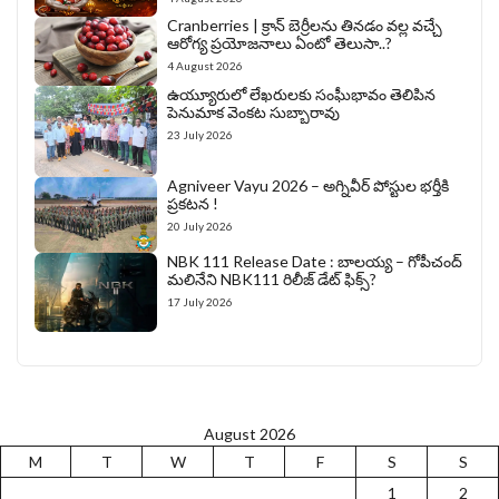
Cranberries | క్రాన్ బెర్రీల‌ను తిన‌డం వ‌ల్ల వచ్చే
ఆరోగ్య ప్రయోజనాలు ఏంటో తెలుసా..?
4 August 2026
ఉయ్యూరులో లేఖరులకు సంఘీభావం తెలిపిన
పెనుమాక వెంకట సుబ్బారావు
23 July 2026
Agniveer Vayu 2026 – అగ్నివీర్‌ పోస్టుల భర్తీకి
ప్రకటన !
20 July 2026
NBK 111 Release Date : బాలయ్య – గోపీచంద్
మలినేని NBK111 రిలీజ్ డేట్ ఫిక్స్?
17 July 2026
August 2026
M
T
W
T
F
S
S
1
2