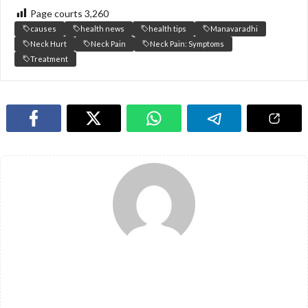
Page courts
3,260
causes
health news
health tips
Manavaradhi
Neck Hurt
Neck Pain
Neck Pain: Symptoms
Treatment