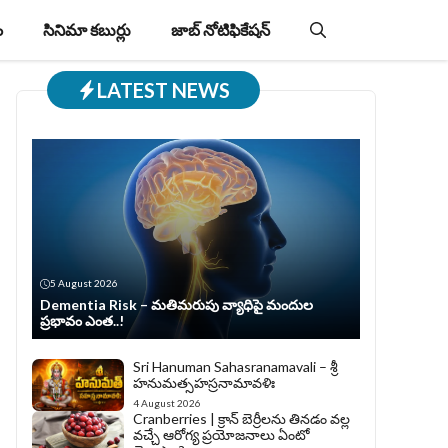
ం
సినిమా కబుర్లు
జాబ్‌ నోటిఫికేషన్‌
LATEST NEWS
5 August 2026
Dementia Risk – మతిమరుపు వ్యాధిపై మందుల
ప్రభావం ఎంత..!
Sri Hanuman Sahasranamavali – శ్రీ
హనుమత్సహస్రనామావళిః
4 August 2026
Cranberries | క్రాన్ బెర్రీల‌ను తిన‌డం వ‌ల్ల
వచ్చే ఆరోగ్య ప్రయోజనాలు ఏంటో