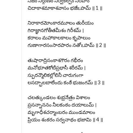
నిజం నిర్గుణం నిర్వికల్పం నిరీహం
చిదాకాశమాకాశవాసం భజేఽహమ్ ॥ 1 ॥
నిరాకారమోంకారమూలం తురీయం
గిరాజ్ఞానగోతీతమీశం గిరీశమ్ ।
కరాలం మహాకాలకాలం కృపాలుం
గుణాగారసంసారపారం నతోఽహమ్ ॥ 2 ॥
తుషారాద్రిసంకాశగౌరం గభీరం
మనోభూతకోటిప్రభాసీ శరీరమ్ ।
స్ఫురన్మౌలికల్లోలినీ చారుగంగా
లసద్భాలబాలేందు కంఠే భుజంగమ్ ॥ 3 ॥
చలత్కుండలం శుభ్రనేత్రం విశాలం
ప్రసన్నాననం నీలకంఠం దయాలుమ్ ।
మృగాధీశచర్మాంబరం ముండమాలం
ప్రియం శంకరం సర్వనాథం భజామి ॥ 4 ॥