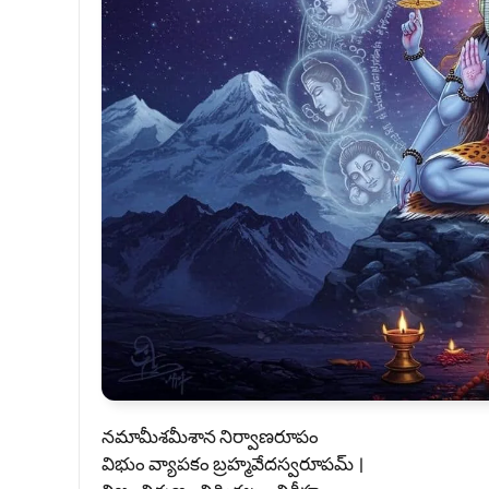
నమామీశమీశాన నిర్వాణరూపం
విభుం వ్యాపకం బ్రహ్మవేదస్వరూపమ్ ।