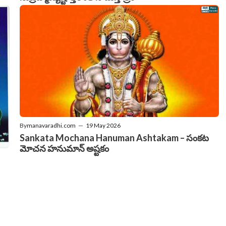
By
manavaradhi.com
—
19 May 2026
Sankata Mochana Hanuman Ashtakam – సంకట
మోచన హనుమాన్ అష్టకం