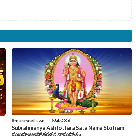
By
manavaradhi.com
—
9 July 2026
Subrahmanya Ashtottara Sata Nama Stotram –
సుబ్రహ్మణ్యష్టోత్తరశత నామస్తోత్రం