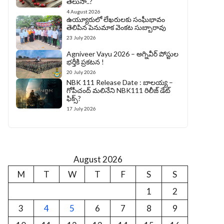
తెలుసా..?
4 August 2026
ఉయ్యూరులో లేఖరులకు సంఘీభావం
తెలిపిన పెనుమాక వెంకట సుబ్బారావు
23 July 2026
Agniveer Vayu 2026 – అగ్నివీర్‌ పోస్టుల
భర్తీకి ప్రకటన !
20 July 2026
NBK 111 Release Date : బాలయ్య –
గోపీచంద్ మలినేని NBK111 రిలీజ్ డేట్
ఫిక్స్?
17 July 2026
August 2026
M
T
W
T
F
S
S
1
2
3
4
5
6
7
8
9