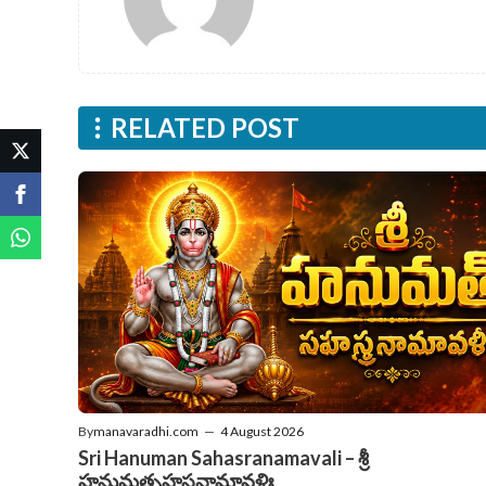
RELATED POST
By
manavaradhi.com
—
4 August 2026
Sri Hanuman Sahasranamavali – శ్రీ
హనుమత్సహస్రనామావళిః