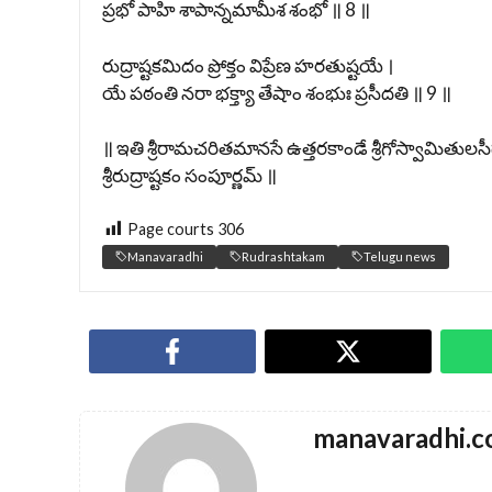
ప్రభో పాహి శాపాన్నమామీశ శంభో ॥ 8 ॥
రుద్రాష్టకమిదం ప్రోక్తం విప్రేణ హరతుష్టయే ।
యే పఠంతి నరా భక్త్యా తేషాం శంభుః ప్రసీదతి ॥ 9 ॥
॥ ఇతి శ్రీరామచరితమానసే ఉత్తరకాండే శ్రీగోస్వామితు
శ్రీరుద్రాష్టకం సంపూర్ణమ్ ॥
Page courts
306
Manavaradhi
Rudrashtakam
Telugu news
manavaradhi.