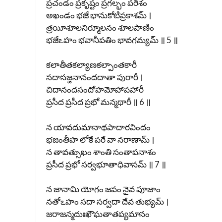
ప్రచండం ప్రకృష్టం ప్రగల్భం పరేశం
అఖండం భజే భానుకోటిప్రకాశమ్ ।
త్రయీశూలనిర్మూలనం శూలపాణిం
భజేఽహం భవానీపతిం భావగమ్యమ్ ॥ 5 ॥
కలాతీతకల్యాణకల్పాంతకారీ
సదాసజ్జనానందదాతా పురారీ ।
చిదానందసందోహమోహాపహారీ
ప్రసీద ప్రసీద ప్రభో మన్మథారీ ॥ 6 ॥
న యావదుమానాథపాదారవిందం
భజంతీహ లోకే పరే వా నరాణామ్ ।
న తావత్సుఖం శాంతి సంతాపనాశం
ప్రసీద ప్రభో సర్వభూతాధివాసమ్ ॥ 7 ॥
న జానామి యోగం జపం నైవ పూజాం
నతోఽహం సదా సర్వదా దేవ తుభ్యమ్ ।
జరాజన్మదుఃఖౌఘతాతప్యమానం