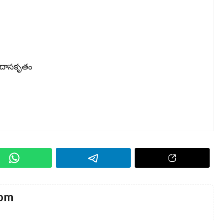
లసీదాసకృతం
com