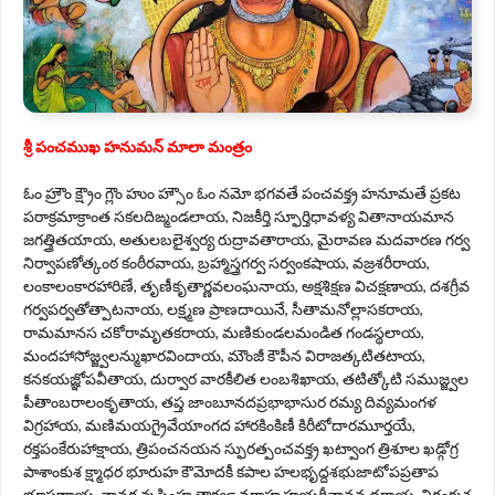
శ్రీ పంచముఖ హనుమన్ మాలా మంత్రం
ఓం హ్రౌం క్ష్రౌం గ్లౌం హుం హ్సౌం ఓం నమో భగవతే పంచవక్త్ర హనూమతే ప్రకట
పరాక్రమాక్రాంత సకలదిఙ్మండలాయ, నిజకీర్తి స్ఫూర్తిధావళ్య వితానాయమాన
జగత్త్రితయాయ, అతులబలైశ్వర్య రుద్రావతారాయ, మైరావణ మదవారణ గర్వ
నిర్వాపణోత్కంఠ కంఠీరవాయ, బ్రహ్మాస్త్రగర్వ సర్వంకషాయ, వజ్రశరీరాయ,
లంకాలంకారహారిణే, తృణీకృతార్ణవలంఘనాయ, అక్షశిక్షణ విచక్షణాయ, దశగ్రీవ
గర్వపర్వతోత్పాటనాయ, లక్ష్మణ ప్రాణదాయినే, సీతామనోల్లాసకరాయ,
రామమానస చకోరామృతకరాయ, మణికుండలమండిత గండస్థలాయ,
మందహాసోజ్జ్వలన్ముఖారవిందాయ, మౌంజీ కౌపీన విరాజత్కటితటాయ,
కనకయజ్ఞోపవీతాయ, దుర్వార వారకీలిత లంబశిఖాయ, తటిత్కోటి సముజ్జ్వల
పీతాంబరాలంకృతాయ, తప్త జాంబూనదప్రభాభాసుర రమ్య దివ్యమంగళ
విగ్రహాయ, మణిమయగ్రైవేయాంగద హారకింకిణీ కిరీటోదారమూర్తయే,
రక్తపంకేరుహాక్షాయ, త్రిపంచనయన స్ఫురత్పంచవక్త్ర ఖట్వాంగ త్రిశూల ఖడ్గోగ్ర
పాశాంకుశ క్ష్మాధర భూరుహ కౌమోదకీ కపాల హలభృద్దశభుజాటోపప్రతాప
భూషణాయ, వానర నృసింహ తార్‍క్ష్య వరాహ హయగ్రీవానన ధరాయ, నిరంకుశ