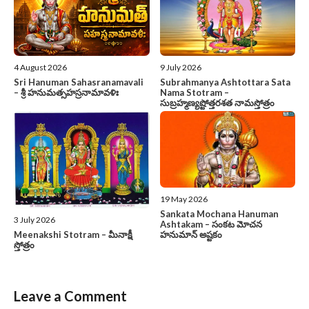
4 August 2026
9 July 2026
Sri Hanuman Sahasranamavali
Subrahmanya Ashtottara Sata
– శ్రీ హనుమత్సహస్రనామావళిః
Nama Stotram –
సుబ్రహ్మణ్యష్టోత్తరశత నామస్తోత్రం
19 May 2026
Sankata Mochana Hanuman
3 July 2026
Ashtakam – సంకట మోచన
హనుమాన్ అష్టకం
Meenakshi Stotram – మీనాక్షీ
స్తోత్రం
Leave a Comment