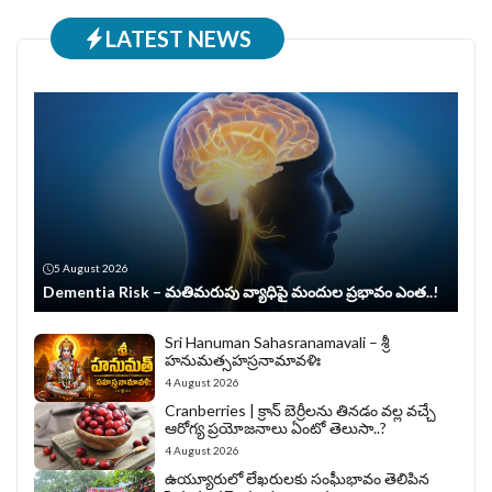
LATEST NEWS
5 August 2026
Dementia Risk – మతిమరుపు వ్యాధిపై మందుల ప్రభావం ఎంత..!
Sri Hanuman Sahasranamavali – శ్రీ
హనుమత్సహస్రనామావళిః
4 August 2026
Cranberries | క్రాన్ బెర్రీల‌ను తిన‌డం వ‌ల్ల వచ్చే
ఆరోగ్య ప్రయోజనాలు ఏంటో తెలుసా..?
4 August 2026
ఉయ్యూరులో లేఖరులకు సంఘీభావం తెలిపిన