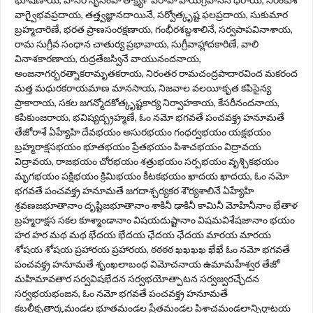
వాగ్వైభవప్రదాయ, తత్త్వజ్ఞానదాయినే, సర్వోత్కృష్ట ఫలప్రదాయ, సుకుమార
బ్రహ్మచారిణే, భరత ప్రాణసంరక్షణాయ, గంభీరశబ్దశాలినే, సర్వపాపవినాశాయ,
రామ సుగ్రీవ సంధాన చాతుర్య ప్రభావాయ, సుగ్రీవాహ్లాదకారిణే, వాలి
వినాశకారణాయ, రుద్రతేజస్వినే వాయునందనాయ,
అంజనాగర్భరత్నాకరామృతకరాయ, నిరంతర రామచంద్రపాదారవింద మకరంద
మత్త మధురకరాయమాణ మానసాయ, నిజవాల వలయీకృత కపిసైన్య
ప్రాకారాయ, సకల జగన్మోదకోత్కృష్టకార్య నిర్వాహకాయ, కేసరీనందనాయ,
కపికుంజరాయ, భవిష్యద్బ్రహ్మణే, ఓం నమో భగవతే పంచవక్త్ర హనూమతే
తేజోరాశే ఏహ్యేహి దేవభయం అసురభయం గంధర్వభయం యక్షభయం
బ్రహ్మరాక్షసభయం భూతభయం ప్రేతభయం పిశాచభయం విద్రావయ
విద్రావయ, రాజభయం చోరభయం శత్రుభయం సర్పభయం వృశ్చికభయం
మృగభయం పక్షిభయం క్రిమిభయం కీటకభయం ఖాదయ ఖాదయ, ఓం నమో
భగవతే పంచవక్త్ర హనూమతే జగదాశ్చర్యకర శౌర్యశాలినే ఏహ్యేహి
శ్రవణజభూతానాం దృష్టిజభూతానాం శాకినీ ఢాకినీ కామినీ మోహినీనాం భేతాళ
బ్రహ్మరాక్షస సకల కూశ్మాండానాం విషయదుష్టానాం విషమవిశేషజానాం భయం
హర హర మథ మథ భేదయ భేదయ ఛేదయ ఛేదయ మారయ మారయ
శోషయ శోషయ ప్రహారయ ప్రహారయ, ఠఠఠఠ ఖఖఖఖ ఖేఖే ఓం నమో భగవతే
పంచవక్త్ర హనూమతే శృంఖలాబంధ విమోచనాయ ఉమామహేశ్వర తేజో
మహిమావతార సర్వవిషభేదన సర్వభయోత్పాటన సర్వజ్వరచ్ఛేదన
సర్వభయభంజన, ఓం నమో భగవతే పంచవక్త్ర హనూమతే
కబలీకృతార్కమండల భూతమండల ప్రేతమండల పిశాచమండలాన్నిర్ఘాటయ