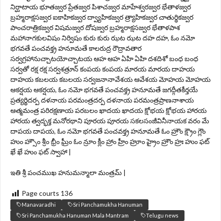
నిర్ఘాటాయ భూతజ్వర ప్రేతజ్వర పిశాచజ్వర మాహేశ్వరజ్వర భేతాళజ్వర
బ్రహ్మరాక్షసజ్వర ఐకాహికజ్వర ద్వ్యాహికజ్వర త్ర్యాహికజ్వర చాతుర్థికజ్వర
పాంచరాత్రికజ్వర విషమజ్వర దోషజ్వర బ్రహ్మరాక్షసజ్వర భేతాళపాశ
మహానాగకులవిషం నిర్విషం కురు కురు ఝట ఝట దహ దహ, ఓం నమో
భగవతే పంచవక్త్ర హనూమతే కాలరుద్ర రౌద్రావతార
సర్వగ్రహానుచ్చాటయోచ్చాటయ ఆహ ఆహ ఏహి ఏహి దశదిశో బంధ బంధ
సర్వతో రక్ష రక్ష సర్వశత్రూన్ కంపయ కంపయ మారయ మారయ దాహయ
దాహయ కబలయ కబలయ సర్వజనానావేశయ ఆవేశయ మోహయ మోహయ
ఆకర్షయ ఆకర్షయ, ఓం నమో భగవతే పంచవక్త్ర హనూమతే జగద్గీతకీర్తయే
ప్రత్యర్థిదర్ప దళనాయ పరమంత్రదర్ప దళనాయ పరమంత్రప్రాణనాశాయ
ఆత్మమంత్ర పరిరక్షణాయ పరబలం ఖాదయ ఖాదయ క్షోభయ క్షోభయ హారయ
హారయ త్వద్భక్త మనోరథాని పూరయ పూరయ సకలసంజీవినీనాయక వరం మే
దాపయ దాపయ, ఓం నమో భగవతే పంచవక్త్ర హనూమతే ఓం హ్రౌం క్ష్రౌం గ్లౌం
హుం హ్సౌం శ్రీం భ్రీం ఘ్రీం ఓం న్రూం క్లీం హ్రాం హ్రీం హ్రూం హ్రైం హ్రౌం హ్రః హుం ఫట్
ఖే ఖే హుం ఫట్ స్వాహా |
ఇతి శ్రీ పంచముఖ హనుమన్మాలా మంత్రమ్ |
Page courts
136
Manavaradhi
Sri Panchamukha Hanuman
Sri Panchamukha Hanuman Mala Mantram
Telugu news