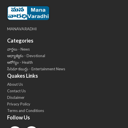
MANAVARADHI
Categories
వార్తలు - News
ఆధ్యాత్మికం - Devotional
ఆరోగ్యం - Health
సినిమా కబుర్లు - Entertainment News
Quakes Links
About Us
Contact Us
Disclaimer
Privacy Policy
Terms and Conditions
Follow Us