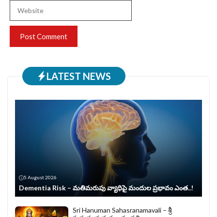
Website
LATEST NEWS
5 August 2026
Dementia Risk – మతిమరుపు వ్యాధిపై మందుల ప్రభావం ఎంత..!
Sri Hanuman Sahasranamavali – శ్రీ