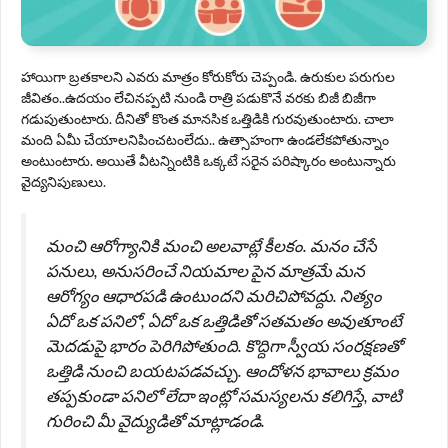
హాయిగా బ్రతకాలని ఎవరు మాత్రం కోరుకోరు చెప్పండి. ఉరుకుల పరుగుల
జీవితం..ఉదయం లేచినప్పటి నుండి రాత్రి పడుకొనే వరకు బిజీ బిజీగా
గడుపుతుంటారు. దీనితో కొంత మానసిక ఒత్తిడికి గురవుతుంటారు. చాలా
మంది ఏమీ చేయాలనిపించటంలేదు.. ఉత్సాహంగా ఉండలేకపోతున్నాం
అంటుంటారు. అయితే వీటన్నింటికి ఒక్కటే సరైన పరిష్కారం అంటున్నారు
వైద్యనిపుణులు.
మంచి ఆరోగ్యానికి మంచి అలవాట్లే కీలకం. మ‌నం చేసే
పనులు, అనుసరించే నియమాల పైన మాత్రమే మ‌న‌
ఆరోగ్యం ఆధారపడి ఉంటుందని మ‌రిచిపోవ‌ద్దు. నిత్యం
ఏదో ఒక పనిలో, ఏదో ఒక ఒత్తిడితో సతమతం అవుతూంటే
మెదడుపై భారం పెరిగిపోతుంది. కొద్దిగా స్వీయ సంరక్షణతో
ఒత్తిడి నుంచి బయటపడవచ్చు. ఆందోళన భావాలు క్రమం
తప్పకుండా పనిలో లేదా ఇంట్లో సమస్యలను కలిగిస్తే, వాటి
గురించి మీ వైద్యుడితో మాట్లాడండి.