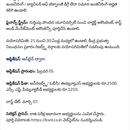
ఇంజనీరింగ్ / బ్యాచిలర్ ఆఫ్ టెక్నాలజీ డిగ్రీ లేదా సమాన ఇంజినీరింగ్ అర్హత
కలిగి ఉండాలి.
ఫైనాన్స్ స్ట్రీమ్:
గుర్తింపు పొందిన యూనివర్సిటీ నుంచి చార్టర్డ్ అకౌంటెంట్, కాస్ట్
అండ్ మేనేజ్‌మెంట్ అకౌంటెన్సీ పూర్తిచేసి ఉండాలి.
వయోపరిమితి: 21 నుంచి 30 ఏండ్ల మధ్యలో ఉండాలి. కేంద్ర ప్రభుత్వ
నిబంధనల ప్రకారం రిజర్వ్డ్ వర్గాలకు వయోపరిమితిలో సడలింపు ఉంటుంది.
అప్లికేషన్:
ఆన్​లైన్ ద్వారా.
అప్లికేషన్ ప్రారంభం:
ఫిబ్రవరి 05.
అప్లికేషన్ ఫీజు:
అన్​రిజర్వ్డ్/ ఓబీసీ/ ఈడబ్ల్యూఎస్ అభ్యర్థులకు రూ.2500.
ఎస్సీ, ఎస్టీ, పీడబ్ల్యూబీడీ అభ్యర్థులకు రూ.1250.
లాస్ట్ డేట్: మార్చి 07.
సెలెక్షన్ ప్రాసెస్:
రాత పరీక్ష ఆధారంగా అభ్యర్థులను ఎంపిక చేస్తారు.
పూర్తి వివరాలకు https://bsnl.co.in వెబ్​సైట్​ను సందర్శించండి.