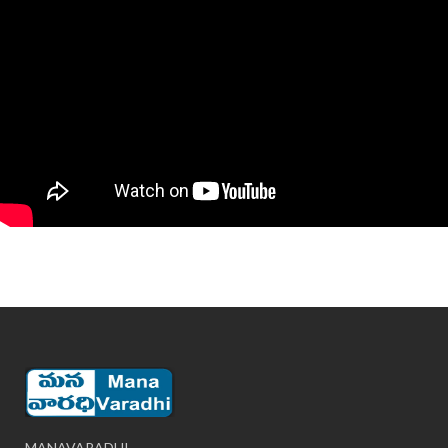
MANAVARADHI