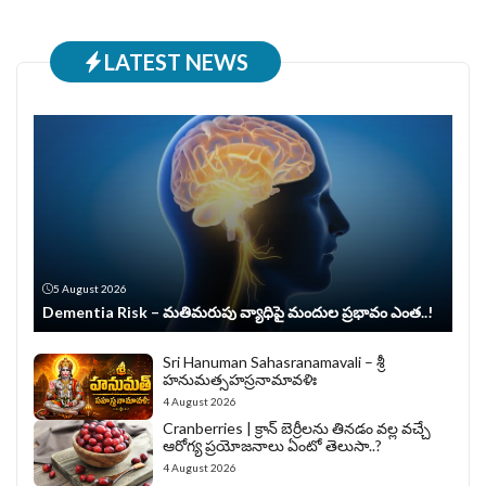
LATEST NEWS
5 August 2026
Dementia Risk – మతిమరుపు వ్యాధిపై మందుల ప్రభావం ఎంత..!
Sri Hanuman Sahasranamavali – శ్రీ
హనుమత్సహస్రనామావళిః
4 August 2026
Cranberries | క్రాన్ బెర్రీల‌ను తిన‌డం వ‌ల్ల వచ్చే
ఆరోగ్య ప్రయోజనాలు ఏంటో తెలుసా..?
4 August 2026