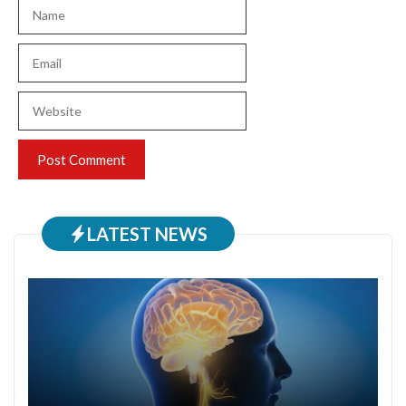
Name
Email
Website
LATEST NEWS