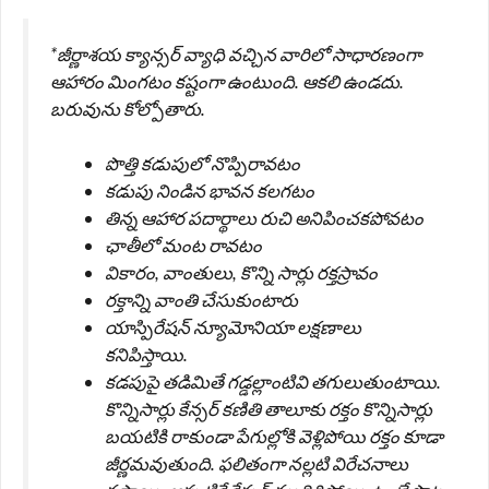
*జీర్ణాశయ క్యాన్సర్ వ్యాధి వచ్చిన వారిలో సాధారణంగా
ఆహారం మింగటం కష్టంగా ఉంటుంది. ఆకలి ఉండదు.
బరువును కోల్పోతారు.
పొత్తి కడుపులో నొప్పిరావటం
కడుపు నిండిన భావన కలగటం
తిన్న ఆహార పదార్థాలు రుచి అనిపించకపోవటం
ఛాతీలో మంట రావటం
వికారం, వాంతులు, కొన్ని సార్లు రక్తస్రావం
రక్తాన్ని వాంతి చేసుకుంటారు
యాస్పిరేషన్ న్యూమోనియా లక్షణాలు
కనిపిస్తాయి.
కడపుపై తడిమితే గడ్డల్లాంటివి తగులుతుంటాయి.
కొన్నిసార్లు కేన్సర్ కణితి తాలూకు రక్తం కొన్నిసార్లు
బయటికి రాకుండా పేగుల్లోకి వెళ్లిపోయి రక్తం కూడా
జీర్ణమవుతుంది. ఫలితంగా నల్లటి విరేచనాలు