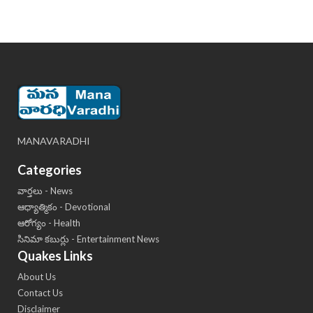
MANAVARADHI
Categories
వార్తలు - News
ఆధ్యాత్మికం - Devotional
ఆరోగ్యం - Health
సినిమా కబుర్లు - Entertainment News
Quakes Links
About Us
Contact Us
Disclaimer