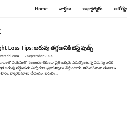
Home
వార్తలు
ఆధ్యాత్మికం
ఆరోగ్య
t
t Loss Tips: బరువు తగ్గడానికి బెస్ట్ ఫుడ్స్
varadhi.com
—
2 September 2024
కాలంలో వయసుతో సంబంధం లేకుండా ప్రతి ఒక్కరు ఎదుర్కోంటున్న సమస్య అధిక
 బరువు తగ్గేందుకు ఎన్నోరకాల ప్రయత్నాలు చేస్తుంటారు. జిమ్‏లో నానా తంటాలు
టారు. వ్యాయమాలు చేయడం, బరువు ...