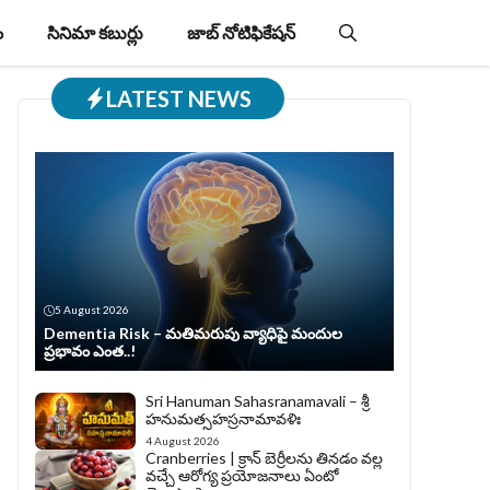
ం
సినిమా కబుర్లు
జాబ్‌ నోటిఫికేషన్‌
LATEST NEWS
5 August 2026
Dementia Risk – మతిమరుపు వ్యాధిపై మందుల
ప్రభావం ఎంత..!
Sri Hanuman Sahasranamavali – శ్రీ
హనుమత్సహస్రనామావళిః
4 August 2026
Cranberries | క్రాన్ బెర్రీల‌ను తిన‌డం వ‌ల్ల
వచ్చే ఆరోగ్య ప్రయోజనాలు ఏంటో