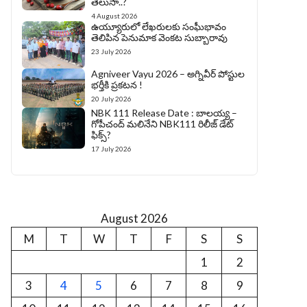
తెలుసా..?
4 August 2026
ఉయ్యూరులో లేఖరులకు సంఘీభావం
తెలిపిన పెనుమాక వెంకట సుబ్బారావు
23 July 2026
Agniveer Vayu 2026 – అగ్నివీర్‌ పోస్టుల
భర్తీకి ప్రకటన !
20 July 2026
NBK 111 Release Date : బాలయ్య –
గోపీచంద్ మలినేని NBK111 రిలీజ్ డేట్
ఫిక్స్?
17 July 2026
August 2026
M
T
W
T
F
S
S
1
2
3
4
5
6
7
8
9