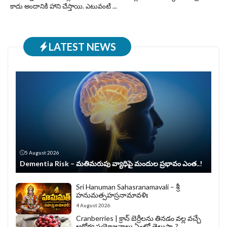
కాదు అందానికి హాని చేస్తాయి. ఎటువంటి ...
LATEST NEWS
5 August 2026
Dementia Risk – మతిమరుపు వ్యాధిపై మందుల ప్రభావం ఎంత..!
Sri Hanuman Sahasranamavali – శ్రీ
హనుమత్సహస్రనామావళిః
4 August 2026
Cranberries | క్రాన్ బెర్రీల‌ను తిన‌డం వ‌ల్ల వచ్చే
ఆరోగ్య ప్రయోజనాలు ఏంటో తెలుసా..?