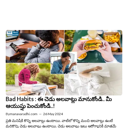
Bad Habits : ఈ చెడు అలవాట్లు మానుకోండి.. మీ
ఆయుష్షు పెంచుకోండి..!
By
manavaradhi.com
—
26 May 2024
ప్రతి మనిషికి కొన్ని అలవాట్లు ఉంటాయి. వాటిలో కొన్ని మంచి అలవాట్లు ఉంటే
మరికొన్ని చెడు అలవాట్లు ఉంటాయి. చెడు అలవాట్లు ఇటు ఆరోగ్యానికి మాత్రమే