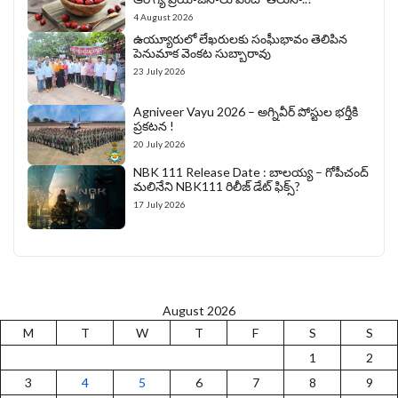
4 August 2026
ఉయ్యూరులో లేఖరులకు సంఘీభావం తెలిపిన
పెనుమాక వెంకట సుబ్బారావు
23 July 2026
Agniveer Vayu 2026 – అగ్నివీర్‌ పోస్టుల భర్తీకి
ప్రకటన !
20 July 2026
NBK 111 Release Date : బాలయ్య – గోపీచంద్
మలినేని NBK111 రిలీజ్ డేట్ ఫిక్స్?
17 July 2026
August 2026
M
T
W
T
F
S
S
1
2
3
4
5
6
7
8
9